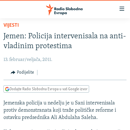
Dostupni
linkovi
Pređite
VIJESTI
na
VIJESTI
Jemen: Policija intervenisala na anti-
glavni
BOSNA I HERCEGOVINA
sadržaj
vladinim protestima
SRBIJA
Pređite
na
13. februar/veljača, 2011.
KOSOVO
glavnu
CRNA GORA
Podijelite
navigaciju
Pređite
VIZUELNO
na
Dodajte Radio Slobodna Evropa u vaš Google izvor
PODCASTI
VIDEO
pretragu
Jemenska policija u nedelju je u Sani intervenisala
RAT U UKRAJINI
FOTOGALERIJE
protiv demonstranata koji traže političke reforme i
KINA NA BALKANU
INFOGRAFIKE
ostavku predsednika Ali Abdulaha Saleha.
RSE PRIČE IZ SVIJETA