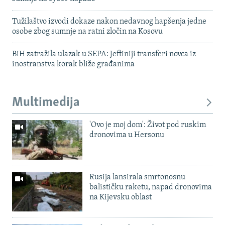
Tužilaštvo izvodi dokaze nakon nedavnog hapšenja jedne
osobe zbog sumnje na ratni zločin na Kosovu
BiH zatražila ulazak u SEPA: Jeftiniji transferi novca iz
inostranstva korak bliže građanima
Multimedija
'Ovo je moj dom': Život pod ruskim
dronovima u Hersonu
Rusija lansirala smrtonosnu
balističku raketu, napad dronovima
na Kijevsku oblast