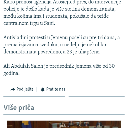
Kako prenosi agencija Asošiejted pres, do intervencije
ISPRIČAJ MI
policije je došlo kada je više stotina demonstranata,
DNEVNO@RSE
među kojima ima i studenata, pokušalo da priđe
centralnom trgu u Sani.
SPECIJALI RSE
VIŠE OD NASLOVA
Antivladini protesti u Jemenu počeli su pre tri dana, a
PRATITE NAS
prema izjavama svedoka, u nedelju je nekoliko
GENOCID U SREBRENICI
demonstranata povređeno, a 23 je uhapšeno.
POPLAVE I KLIZIŠTA U BIH 2024.
Ali Abdulah Saleh je predsednik Jemena više od 30
TV LIBERTY
Sve RFE/RL stranice
godina.
POST SCRIPTUM
MOJA EVROPA
Podijelite
Pratite nas
TRI DECENIJE OD RATA U BIH
Više priča
SVE KARTE DEJTONA
NASTANAK I RASPAD JUGOSLAVIJE