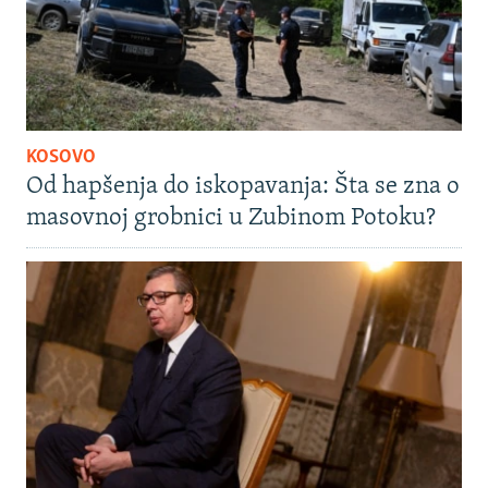
KOSOVO
Od hapšenja do iskopavanja: Šta se zna o
masovnoj grobnici u Zubinom Potoku?