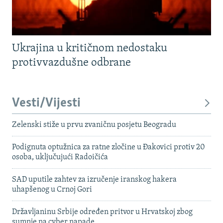
Ukrajina u kritičnom nedostaku
protivvazdušne odbrane
Vesti/Vijesti
Zelenski stiže u prvu zvaničnu posjetu Beogradu
Podignuta optužnica za ratne zločine u Đakovici protiv 20
osoba, uključujući Radoičića
SAD uputile zahtev za izručenje iranskog hakera
uhapšenog u Crnoj Gori
Državljaninu Srbije određen pritvor u Hrvatskoj zbog
sumnje na cyber napade