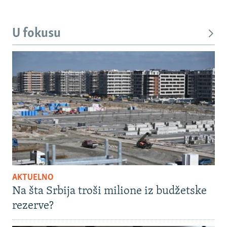
U fokusu
AKTUELNO
Na šta Srbija troši milione iz budžetske
rezerve?