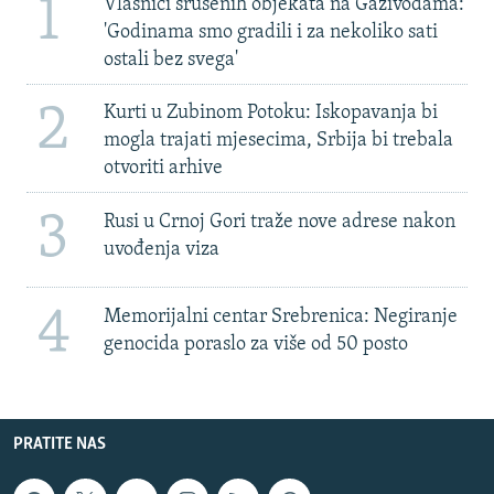
1
Vlasnici srušenih objekata na Gazivodama:
'Godinama smo gradili i za nekoliko sati
ostali bez svega'
2
Kurti u Zubinom Potoku: Iskopavanja bi
mogla trajati mjesecima, Srbija bi trebala
otvoriti arhive
3
Rusi u Crnoj Gori traže nove adrese nakon
uvođenja viza
4
Memorijalni centar Srebrenica: Negiranje
genocida poraslo za više od 50 posto
PRATITE NAS