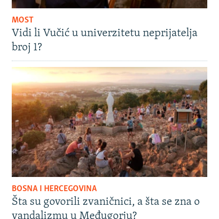
MOST
Vidi li Vučić u univerzitetu neprijatelja
broj 1?
BOSNA I HERCEGOVINA
Šta su govorili zvaničnici, a šta se zna o
vandalizmu u Međugorju?