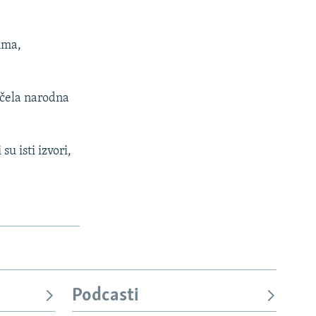
rima,
očela narodna
su isti izvori,
Podcasti