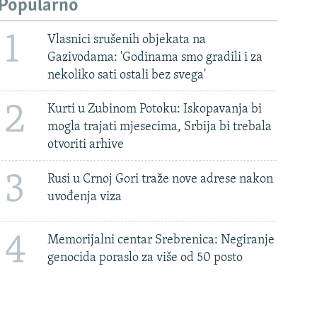
Popularno
1
Vlasnici srušenih objekata na
Gazivodama: 'Godinama smo gradili i za
nekoliko sati ostali bez svega'
2
Kurti u Zubinom Potoku: Iskopavanja bi
mogla trajati mjesecima, Srbija bi trebala
otvoriti arhive
3
Rusi u Crnoj Gori traže nove adrese nakon
uvođenja viza
4
Memorijalni centar Srebrenica: Negiranje
genocida poraslo za više od 50 posto