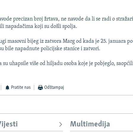
avode precizan broj žrtava, ne navode da li se radi o straža
li napadačima koji su došli spolja.
rugi masovni bijeg iz zatvora Marg od kada je 25. januara p
 bile napadnute policijske stanice i zatvori.
a su uhapsile više od hiljadu osoba koje je pobjeglo, saopćili 
Pratite nas
Odštampaj
ijesti
Multimedija