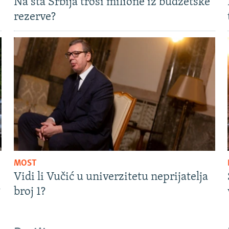
Na šta Srbija troši milione iz budžetske
rezerve?
MOST
Vidi li Vučić u univerzitetu neprijatelja
?
broj 1?