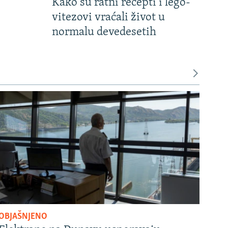
Kako su ratni recepti i lego-
vitezovi vraćali život u
normalu devedesetih
OBJAŠNJENO