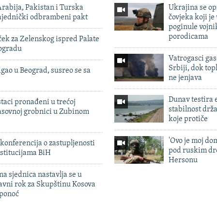
rabija, Pakistan i Turska
Ukrajina se op
zajednički odbrambeni pakt
čovjeka koji je
poginule vojni
porodicama
ek za Zelenskog ispred Palate
eogradu
Vatrogasci gas
Srbiji, dok topl
igao u Beograd, susreo se sa
ne jenjava
Dunav testira
taci pronađeni u trećoj
stabilnost drž
sovnoj grobnici u Zubinom
koje protiče
'Ovo je moj dom
konferencija o zastupljenosti
pod ruskim dr
stitucijama BiH
Hersonu
na sjednica nastavlja se u
avni rok za Skupštinu Kosova
 ponoć