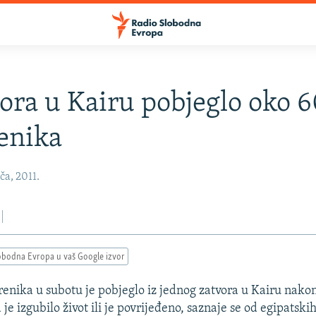
vora u Kairu pobjeglo oko 
enika
ča, 2011.
obodna Evropa u vaš Google izvor
enika u subotu je pobjeglo iz jednog zatvora u Kairu nako
je izgubilo život ili je povrijeđeno, saznaje se od egipatski