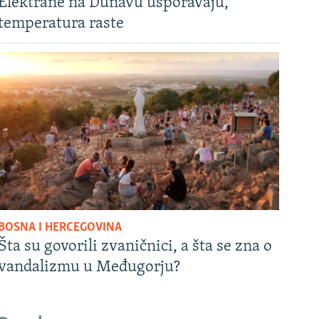
Elektrane na Dunavu usporavaju,
temperatura raste
BOSNA I HERCEGOVINA
Šta su govorili zvaničnici, a šta se zna o
vandalizmu u Međugorju?