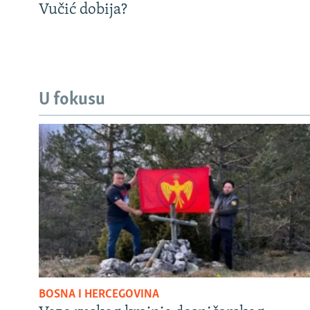
Vučić dobija?
U fokusu
BOSNA I HERCEGOVINA