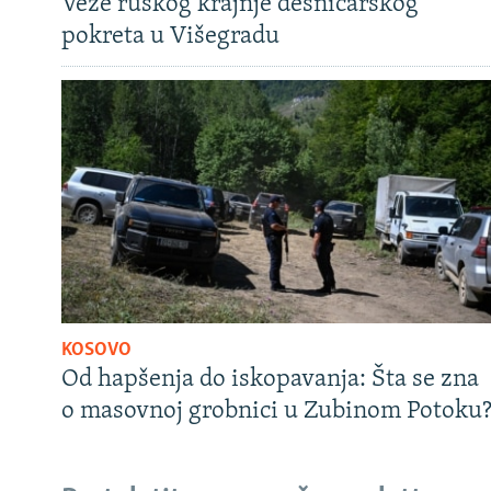
Veze ruskog krajnje desničarskog
pokreta u Višegradu
KOSOVO
Od hapšenja do iskopavanja: Šta se zna
o masovnoj grobnici u Zubinom Potoku