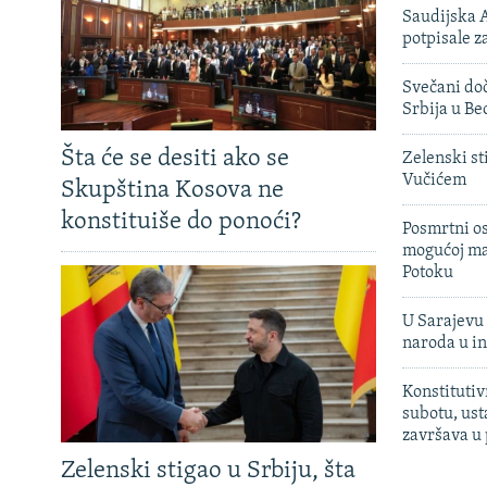
Saudijska A
potpisale 
Svečani doč
Srbija u B
Šta će se desiti ako se
Zelenski st
Vučićem
Skupština Kosova ne
konstituiše do ponoći?
Posmrtni os
mogućoj ma
Potoku
U Sarajevu 
naroda u in
Konstitutiv
subotu, ust
završava u
Zelenski stigao u Srbiju, šta