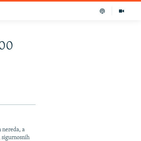
600
n nereda, a
h sigurnosnih