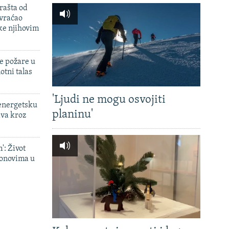
rašta od
 vraćao
ke njihovim
e požare u
otni talas
'Ljudi ne mogu osvojiti
 energetsku
planinu'
ava kroz
': Život
onovima u