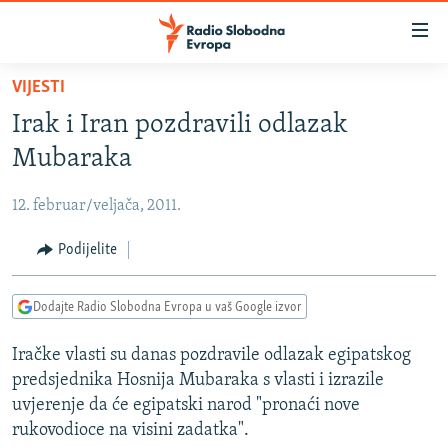
Dostupni
linkovi
Pređite
VIJESTI
na
VIJESTI
Irak i Iran pozdravili odlazak
glavni
BOSNA I HERCEGOVINA
sadržaj
Mubaraka
SRBIJA
Pređite
na
12. februar/veljača, 2011.
KOSOVO
glavnu
CRNA GORA
Podijelite
navigaciju
Pređite
VIZUELNO
na
Dodajte Radio Slobodna Evropa u vaš Google izvor
PODCASTI
VIDEO
pretragu
Iračke vlasti su danas pozdravile odlazak egipatskog
RAT U UKRAJINI
FOTOGALERIJE
predsjednika Hosnija Mubaraka s vlasti i izrazile
KINA NA BALKANU
INFOGRAFIKE
uvjerenje da će egipatski narod "pronaći nove
rukovodioce na visini zadatka".
RSE PRIČE IZ SVIJETA