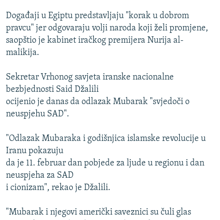
ISPRIČAJ MI
Događaji u Egiptu predstavljaju "korak u dobrom
DNEVNO@RSE
pravcu" jer odgovaraju volji naroda koji želi promjene,
saopštio je kabinet iračkog premijera Nurija al-
SPECIJALI RSE
malikija.
VIŠE OD NASLOVA
PRATITE NAS
Sekretar Vrhonog savjeta iranske nacionalne
GENOCID U SREBRENICI
bezbjednosti Said Džalili
POPLAVE I KLIZIŠTA U BIH 2024.
ocijenio je danas da odlazak Mubarak "svjedoči o
neuspjehu SAD".
TV LIBERTY
Sve RFE/RL stranice
POST SCRIPTUM
"Odlazak Mubaraka i godišnjica islamske revolucije u
Iranu pokazuju
MOJA EVROPA
da je 11. februar dan pobjede za ljude u regionu i dan
TRI DECENIJE OD RATA U BIH
neuspjeha za SAD
SVE KARTE DEJTONA
i cionizam", rekao je Džalili.
NASTANAK I RASPAD JUGOSLAVIJE
"Mubarak i njegovi američki saveznici su čuli glas