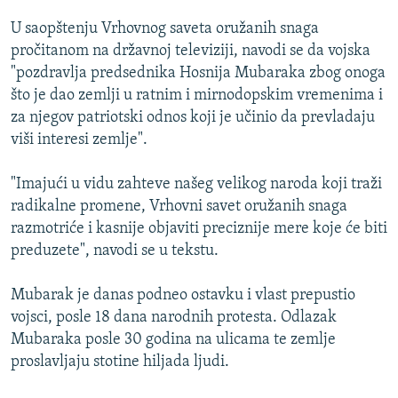
ISPRIČAJ MI
U saopštenju Vrhovnog saveta oružanih snaga
DNEVNO@RSE
pročitanom na državnoj televiziji, navodi se da vojska
"pozdravlja predsednika Hosnija Mubaraka zbog onoga
SPECIJALI RSE
što je dao zemlji u ratnim i mirnodopskim vremenima i
VIŠE OD NASLOVA
za njegov patriotski odnos koji je učinio da prevladaju
PRATITE NAS
viši interesi zemlje".
GENOCID U SREBRENICI
POPLAVE I KLIZIŠTA U BIH 2024.
"Imajući u vidu zahteve našeg velikog naroda koji traži
radikalne promene, Vrhovni savet oružanih snaga
TV LIBERTY
Sve RFE/RL stranice
razmotriće i kasnije objaviti preciznije mere koje će biti
POST SCRIPTUM
preduzete", navodi se u tekstu.
MOJA EVROPA
Mubarak je danas podneo ostavku i vlast prepustio
TRI DECENIJE OD RATA U BIH
vojsci, posle 18 dana narodnih protesta. Odlazak
SVE KARTE DEJTONA
Mubaraka posle 30 godina na ulicama te zemlje
proslavljaju stotine hiljada ljudi.
NASTANAK I RASPAD JUGOSLAVIJE