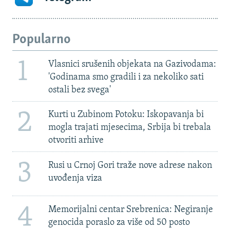
Popularno
1
Vlasnici srušenih objekata na Gazivodama:
'Godinama smo gradili i za nekoliko sati
ostali bez svega'
2
Kurti u Zubinom Potoku: Iskopavanja bi
mogla trajati mjesecima, Srbija bi trebala
otvoriti arhive
3
Rusi u Crnoj Gori traže nove adrese nakon
uvođenja viza
4
Memorijalni centar Srebrenica: Negiranje
genocida poraslo za više od 50 posto