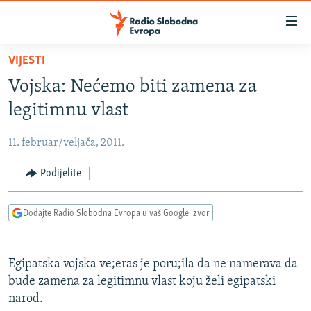
Dostupni
linkovi
Pređite
VIJESTI
na
VIJESTI
Vojska: Nećemo biti zamena za
glavni
BOSNA I HERCEGOVINA
sadržaj
legitimnu vlast
SRBIJA
Pređite
na
11. februar/veljača, 2011.
KOSOVO
glavnu
CRNA GORA
Podijelite
navigaciju
Pređite
VIZUELNO
na
Dodajte Radio Slobodna Evropa u vaš Google izvor
PODCASTI
VIDEO
pretragu
RAT U UKRAJINI
FOTOGALERIJE
Egipatska vojska ve;eras je poru;ila da ne namerava da
KINA NA BALKANU
INFOGRAFIKE
bude zamena za legitimnu vlast koju želi egipatski
narod.
RSE PRIČE IZ SVIJETA