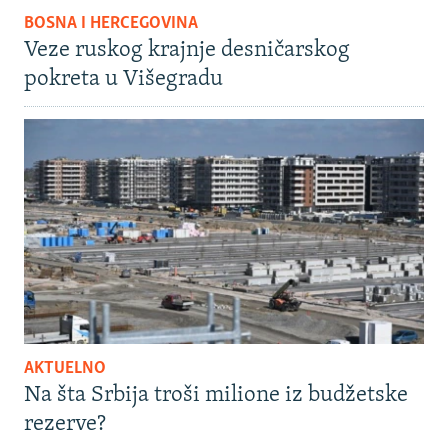
BOSNA I HERCEGOVINA
Veze ruskog krajnje desničarskog
pokreta u Višegradu
AKTUELNO
Na šta Srbija troši milione iz budžetske
rezerve?