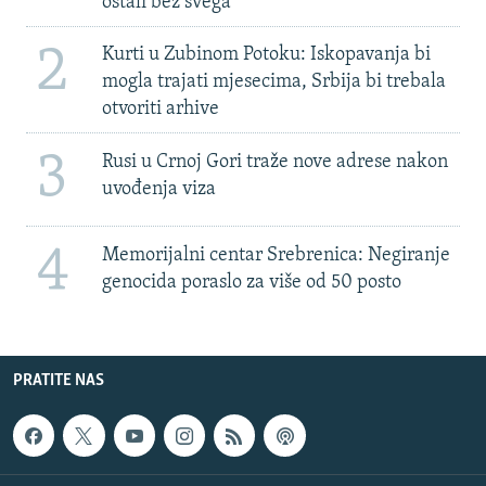
ostali bez svega'
2
Kurti u Zubinom Potoku: Iskopavanja bi
mogla trajati mjesecima, Srbija bi trebala
otvoriti arhive
3
Rusi u Crnoj Gori traže nove adrese nakon
uvođenja viza
4
Memorijalni centar Srebrenica: Negiranje
genocida poraslo za više od 50 posto
PRATITE NAS