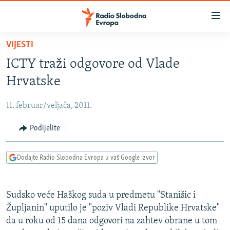
Dostupni
linkovi
Pređite
VIJESTI
na
VIJESTI
ICTY traži odgovore od Vlade
glavni
BOSNA I HERCEGOVINA
sadržaj
Hrvatske
SRBIJA
Pređite
na
11. februar/veljača, 2011.
KOSOVO
glavnu
CRNA GORA
Podijelite
navigaciju
Pređite
VIZUELNO
na
Dodajte Radio Slobodna Evropa u vaš Google izvor
PODCASTI
VIDEO
pretragu
RAT U UKRAJINI
FOTOGALERIJE
Sudsko veće Haškog suda u predmetu "Stanišic i
KINA NA BALKANU
INFOGRAFIKE
Župljanin" uputilo je "poziv Vladi Republike Hrvatske"
da u roku od 15 dana odgovori na zahtev obrane u tom
RSE PRIČE IZ SVIJETA