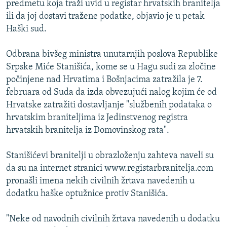
predmetu koja traži uvid u registar hrvatskih branitelja
ISPRIČAJ MI
ili da joj dostavi tražene podatke, objavio je u petak
DNEVNO@RSE
Haški sud.
SPECIJALI RSE
Odbrana bivšeg ministra unutarnjih poslova Republike
VIŠE OD NASLOVA
Srpske Miće Stanišića, kome se u Hagu sudi za zločine
PRATITE NAS
počinjene nad Hrvatima i Bošnjacima zatražila je 7.
GENOCID U SREBRENICI
februara od Suda da izda obvezujući nalog kojim će od
POPLAVE I KLIZIŠTA U BIH 2024.
Hrvatske zatražiti dostavljanje "službenih podataka o
hrvatskim braniteljima iz Jedinstvenog registra
TV LIBERTY
Sve RFE/RL stranice
hrvatskih branitelja iz Domovinskog rata".
POST SCRIPTUM
Stanišićevi branitelji u obrazloženju zahteva naveli su
MOJA EVROPA
da su na internet stranici www.registarbranitelja.com
TRI DECENIJE OD RATA U BIH
pronašli imena nekih civilnih žrtava navedenih u
SVE KARTE DEJTONA
dodatku haške optužnice protiv Stanišića.
NASTANAK I RASPAD JUGOSLAVIJE
"Neke od navodnih civilnih žrtava navedenih u dodatku