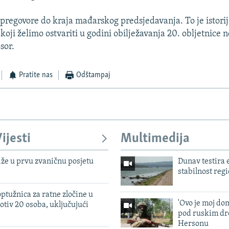
ti pregovore do kraja mađarskog predsjedavanja. To je istorijs
 koji želimo ostvariti u godini obilježavanja 20. obljetnice n
sor.
Pratite nas
Odštampaj
ijesti
Multimedija
iže u prvu zvaničnu posjetu
Dunav testira
stabilnost reg
ptužnica za ratne zločine u
'Ovo je moj dom
otiv 20 osoba, uključujući
pod ruskim dr
Hersonu