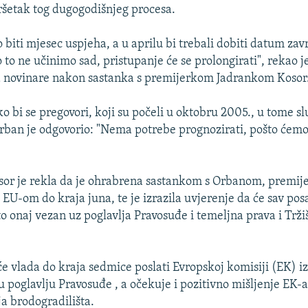
ršetak tog dugogodišnjeg procesa.
 biti mjesec uspjeha, a u aprilu bi trebali dobiti datum zav
 to ne učinimo sad, pristupanje će se prolongirati", rekao 
a novinare nakon sastanka s premijerkom Jadrankom Kosor
o bi se pregovori, koji su počeli u oktobru 2005., u tome s
Orban je odgovorio: "Nema potrebe prognozirati, pošto ćem
sor je rekla da je ohrabrena sastankom s Orbanom, premij
EU-om do kraja juna, te je izrazila uvjerenje da će sav posa
to onaj vezan uz poglavlja Pravosuđe i temeljna prava i Trži
će vlada do kraja sedmice poslati Evropskoj komisiji (EK) i
u poglavlju Pravosuđe , a očekuje i pozitivno mišljenje EK-
ja brodogradilišta.