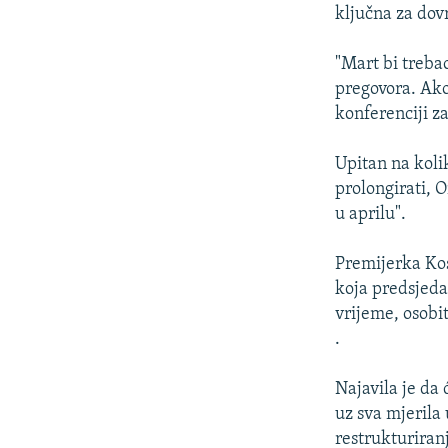
ISPRIČAJ MI
ključna za dov
DNEVNO@RSE
"Mart bi trebao
SPECIJALI RSE
pregovora. Ako
VIŠE OD NASLOVA
konferenciji z
GENOCID U SREBRENICI
Upitan na kolik
POPLAVE I KLIZIŠTA U BIH 2024.
prolongirati, 
u aprilu".
TV LIBERTY
POST SCRIPTUM
Premijerka Ko
koja predsjeda 
MOJA EVROPA
vrijeme, osobi
TRI DECENIJE OD RATA U BIH
.
SVE KARTE DEJTONA
Najavila je da 
NASTANAK I RASPAD JUGOSLAVIJE
uz sva mjerila 
restrukturiran