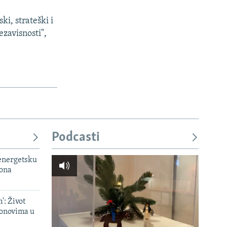
ki, strateški i
ezavisnosti",
Podcasti
 energetsku
iona
': Život
onovima u