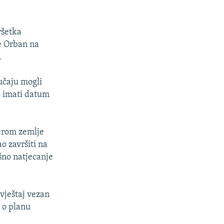
ršetka
je Orban na
.
lučaju mogli
o imati datum
erom zemlje
o završiti na
šno natjecanje
zvještaj vezan
a o planu