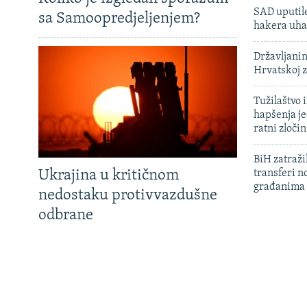
SAD uputile
sa Samoopredjeljenjem?
hakera uha
Državljanin
Hrvatskoj 
Tužilaštvo
hapšenja j
ratni zloči
BiH zatražil
Ukrajina u kritičnom
transferi n
građanima
nedostaku protivvazdušne
odbrane