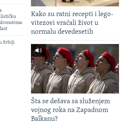
a
Kako su ratni recepti i lego-
lističku
vitezovi vraćali život u
 dronovima
last
normalu devedesetih
u Srbiji
Šta se dešava sa služenjem
vojnog roka na Zapadnom
Balkanu?