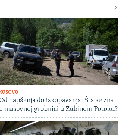
KOSOVO
Od hapšenja do iskopavanja: Šta se zna
o masovnoj grobnici u Zubinom Potoku?