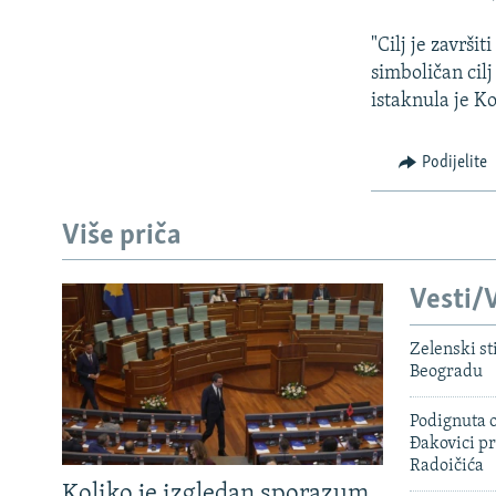
"Cilj je završi
simboličan cilj
istaknula je Ko
Podijelite
Više priča
Vesti/V
Zelenski st
Beogradu
Podignuta o
Đakovici pr
Radoičića
Koliko je izgledan sporazum