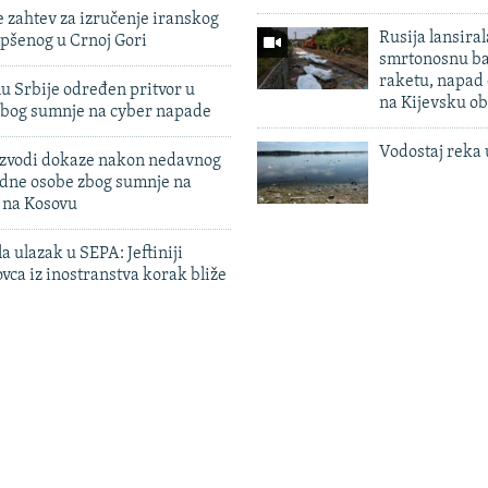
 zahtev za izručenje iranskog
Rusija lansiral
pšenog u Crnoj Gori
smrtonosnu ba
raketu, napad
u Srbije određen pritvor u
na Kijevsku ob
zbog sumnje na cyber napade
Vodostaj reka 
 izvodi dokaze nakon nedavnog
edne osobe zbog sumnje na
n na Kosovu
a ulazak u SEPA: Jeftiniji
ovca iz inostranstva korak bliže