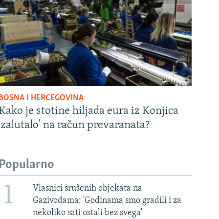
BOSNA I HERCEGOVINA
Kako je stotine hiljada eura iz Konjica
'zalutalo' na račun prevaranata?
Popularno
1
Vlasnici srušenih objekata na
Gazivodama: 'Godinama smo gradili i za
nekoliko sati ostali bez svega'