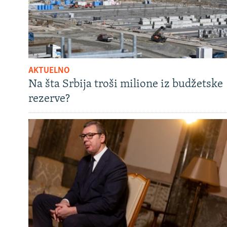
AKTUELNO
Na šta Srbija troši milione iz budžetske
rezerve?