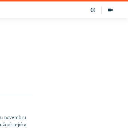
u u novembru
južnokrejska