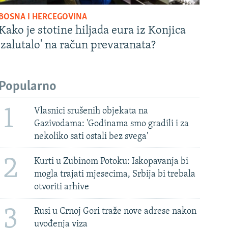
BOSNA I HERCEGOVINA
Kako je stotine hiljada eura iz Konjica
'zalutalo' na račun prevaranata?
Popularno
1
Vlasnici srušenih objekata na
Gazivodama: 'Godinama smo gradili i za
nekoliko sati ostali bez svega'
2
Kurti u Zubinom Potoku: Iskopavanja bi
mogla trajati mjesecima, Srbija bi trebala
otvoriti arhive
3
Rusi u Crnoj Gori traže nove adrese nakon
uvođenja viza