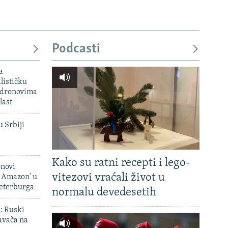
Podcasti
a
lističku
 dronovima
last
u Srbiji
Kako su ratni recepti i lego-
onovi
vitezovi vraćali život u
i Amazon' u
Peterburga
normalu devedesetih
': Ruski
avača na