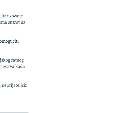
litarizovane
rema susret na
 omogućiti
ejskog ratnog
g ostrva kada
 neprijateljski