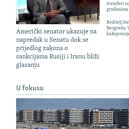
transferi n
građanima
Reditelj St
Beograda, V
Američki senator ukazuje na
kažnjavanj
napredak u Senatu dok se
prijedlog zakona o
sankcijama Rusiji i Iranu bliži
glasanju
U fokusu