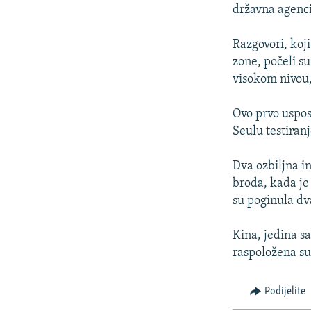
ISPRIČAJ MI
državna agenci
DNEVNO@RSE
Razgovori, koj
SPECIJALI RSE
zone, počeli s
VIŠE OD NASLOVA
visokom nivou,
GENOCID U SREBRENICI
Ovo prvo uspos
POPLAVE I KLIZIŠTA U BIH 2024.
Seulu testiran
TV LIBERTY
Dva ozbiljna i
POST SCRIPTUM
broda, kada je
su poginula dva
MOJA EVROPA
TRI DECENIJE OD RATA U BIH
Kina, jedina sa
SVE KARTE DEJTONA
raspoložena su
NASTANAK I RASPAD JUGOSLAVIJE
Podijelite