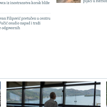
pijaci u Herso
ovca iz inostranstva korak bliže
evan Filipović pretučen u centru
učić osudio napad i traži
e odgovornih