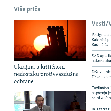
Više priča
Vesti/V
Podignuta o
Đakovici pr
Radoičića
SAD uputile
hakera uha
Ukrajina u kritičnom
Državljanin
nedostaku protivvazdušne
Hrvatskoj 
odbrane
Tužilaštvo
hapšenja j
ratni zloči
BiH zatražil