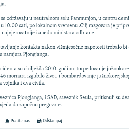
ja.
i se održavaju u neutralnom selu Panmunjon, u centru demi
u u 10.00 sati, po lokalnom vremenu .Cilj razgovora je prip
 najvjerovatnije između ministara odbrane.
tavljanje kontakta nakon višmjesečne napetosti trebalo bi
je namjera Pjongjanga.
ncidenta su obilježila 2010. godinu: torpedovanje južnokor
 46 mornara izgubilo život, i bombardovanje južnokorejsko
 vojnika i dva civila.
veznica Pjongjanga, i SAD, saveznik Seula, pritisnuli su dva
sjeda da započnu pregovore.
Pratite nas
Odštampaj