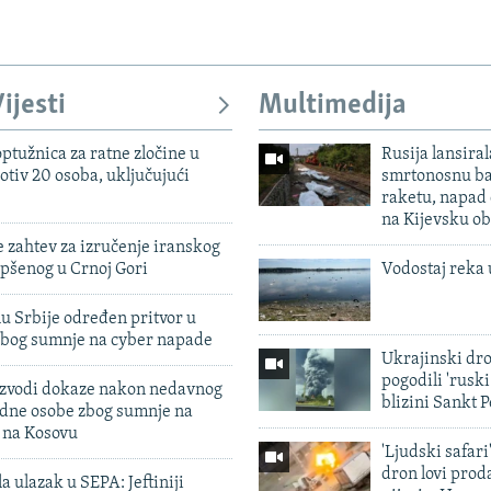
ijesti
Multimedija
ptužnica za ratne zločine u
Rusija lansiral
otiv 20 osoba, uključujući
smrtonosnu ba
raketu, napad
na Kijevsku ob
 zahtev za izručenje iranskog
pšenog u Crnoj Gori
Vodostaj reka 
u Srbije određen pritvor u
zbog sumnje na cyber napade
Ukrajinski dr
pogodili 'rusk
 izvodi dokaze nakon nedavnog
blizini Sankt 
edne osobe zbog sumnje na
n na Kosovu
'Ljudski safari
dron lovi prod
a ulazak u SEPA: Jeftiniji