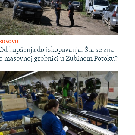
KOSOVO
Od hapšenja do iskopavanja: Šta se zna
o masovnoj grobnici u Zubinom Potoku?