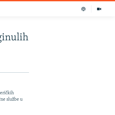
ginulih
meričkih
ne službe u