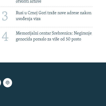
otvoriti arhive
3
Rusi u Crnoj Gori traže nove adrese nakon
uvođenja viza
4
Memorijalni centar Srebrenica: Negiranje
genocida poraslo za više od 50 posto