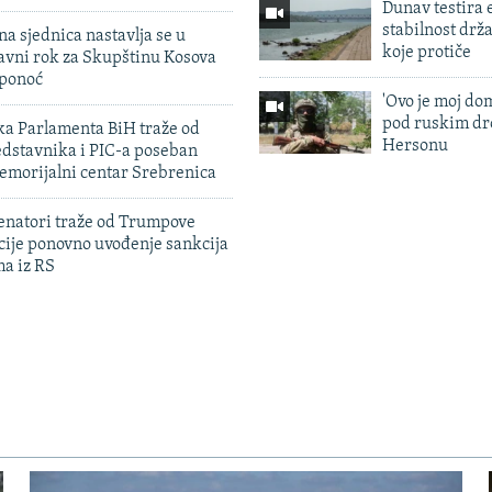
Dunav testira
stabilnost drž
na sjednica nastavlja se u
koje protiče
avni rok za Skupštinu Kosova
 ponoć
'Ovo je moj dom
pod ruskim dr
ka Parlamenta BiH traže od
Hersonu
edstavnika i PIC-a poseban
emorijalni centar Srebrenica
enatori traže od Trumpove
cije ponovno uvođenje sankcija
ma iz RS