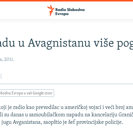
du u Avagnistanu više po
a, 2011.
obodna Evropa u vaš Google izvor
ji je radio kao prevodilac u američkoj vojsci i veći broj a
li su danas u samoubilačkom napadu na kancelariju Granič
jugu Avganistana, saopštio je šef provincijske policije.