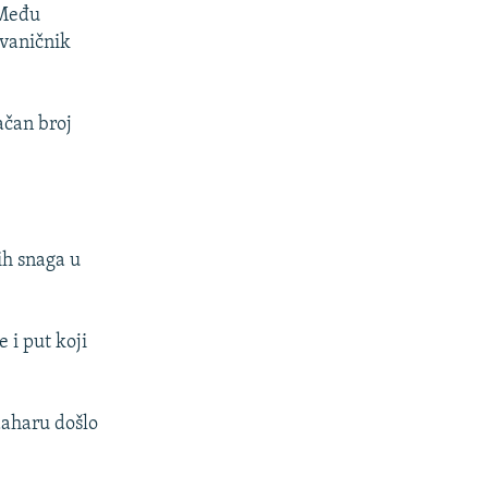
 Među
zvaničnik
ačan broj
ih snaga u
 i put koji
daharu došlo