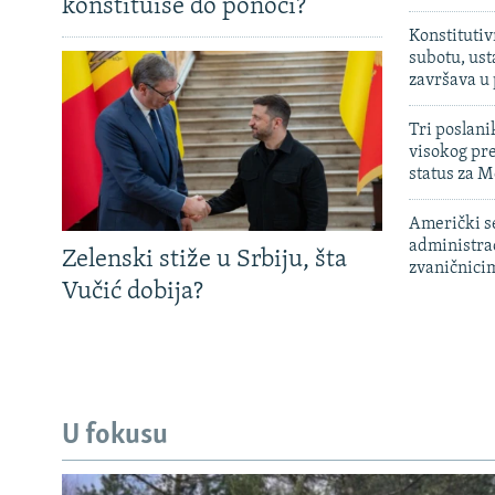
konstituiše do ponoći?
Konstitutiv
subotu, ust
završava u
Tri poslani
visokog pr
status za M
Američki s
administra
Zelenski stiže u Srbiju, šta
zvaničnici
Vučić dobija?
U fokusu