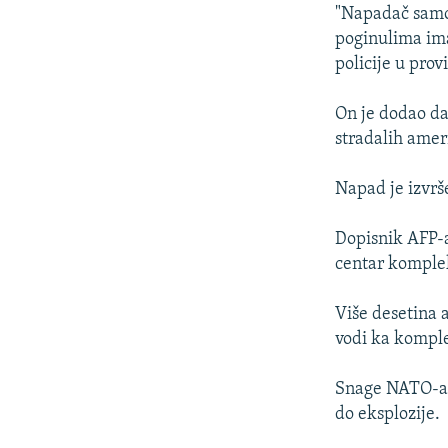
ISPRIČAJ MI
"Napadač samo
DNEVNO@RSE
poginulima im
policije u prov
SPECIJALI RSE
VIŠE OD NASLOVA
On je dodao da 
stradalih amer
GENOCID U SREBRENICI
POPLAVE I KLIZIŠTA U BIH 2024.
Napad je izvrš
TV LIBERTY
Dopisnik AFP-a
POST SCRIPTUM
centar komplek
MOJA EVROPA
Više desetina a
TRI DECENIJE OD RATA U BIH
vodi ka kompl
SVE KARTE DEJTONA
Snage NATO-a u
NASTANAK I RASPAD JUGOSLAVIJE
do eksplozije.