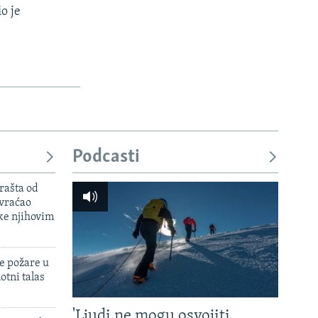
o je
Podcasti
rašta od
 vraćao
ke njihovim
e požare u
otni talas
'Ljudi ne mogu osvojiti