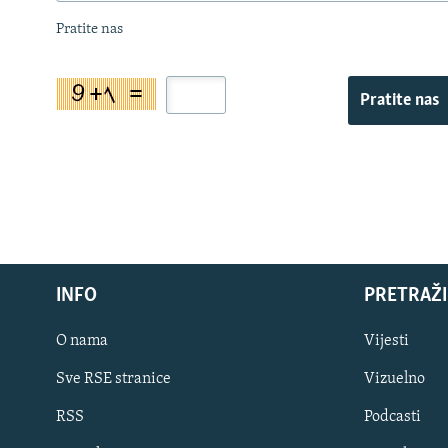
Pratite nas
Pratite nas
INFO
PRETRAŽI
O nama
Vijesti
Sve RSE stranice
Vizuelno
PRATITE NAS
RSS
Podcasti