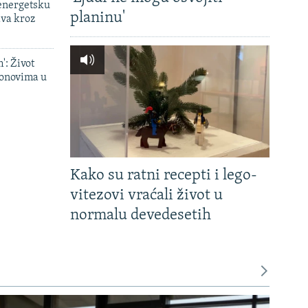
 energetsku
planinu'
ava kroz
': Život
onovima u
Kako su ratni recepti i lego-
vitezovi vraćali život u
normalu devedesetih