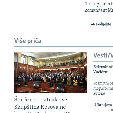
"Prikupljamo i
komandant Majk
Podijelite
Više priča
Vesti/V
Zelenski st
Vučićem
Posmrtni os
mogućoj ma
Potoku
Šta će se desiti ako se
U Sarajevu 
Skupština Kosova ne
naroda u in