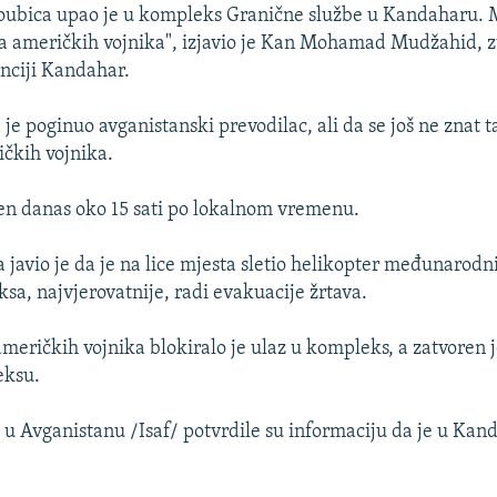
ubica upao je u kompleks Granične službe u Kandaharu.
a američkih vojnika", izjavio je Kan Mohamad Mudžahid, 
inciji Kandahar.
je poginuo avganistanski prevodilac, ali da se još ne znat t
ičkih vojnika.
en danas oko 15 sati po lokalnom vremenu.
 javio je da je na lice mjesta sletio helikopter međunarodn
sa, najvjerovatnije, radi evakuacije žrtava.
meričkih vojnika blokiralo je ulaz u kompleks, a zatvoren je
eksu.
 Avganistanu /Isaf/ potvrdile su informaciju da je u Kan