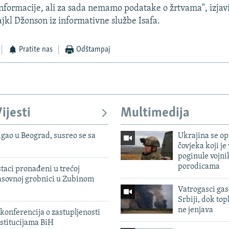
nformacije, ali za sada nemamo podatake o žrtvama", izjavi
l Džonson iz informativne službe Isafa.
Pratite nas
Odštampaj
ijesti
Multimedija
igao u Beograd, susreo se sa
Ukrajina se op
čovjeka koji je
poginule vojni
porodicama
taci pronađeni u trećoj
sovnoj grobnici u Zubinom
Vatrogasci gas
Srbiji, dok topl
ne jenjava
konferencija o zastupljenosti
stitucijama BiH