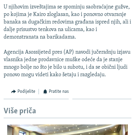
ISPRIČAJ MI
U njihovim izveštajima se spominju saobraćajne gužve,
po kojima je Kairo zloglasan, kao i ponovno otvaranje
DNEVNO@RSE
banaka sa dugačkim redovima građana ispred njih, ali i
SPECIJALI RSE
dalje prisustvo tenkova na ulicama, kao i
demonstranata na barikadama.
VIŠE OD NASLOVA
PRATITE NAS
GENOCID U SREBRENICI
Agencija Asossijeted pres (AP) navodi jučerašnju izjavu
vlasnika jedne prodavnice muške odeće da je stanje
POPLAVE I KLIZIŠTA U BIH 2024.
mnogo bolje no što je bilo u subotu, i da se obični ljudi
TV LIBERTY
Sve RFE/RL stranice
ponovo mogu videti kako šetaju i razgledaju.
POST SCRIPTUM
Podijelite
Pratite nas
MOJA EVROPA
TRI DECENIJE OD RATA U BIH
Više priča
SVE KARTE DEJTONA
NASTANAK I RASPAD JUGOSLAVIJE