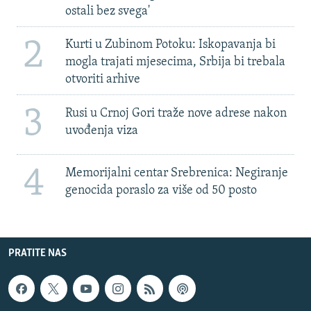
ostali bez svega'
2
Kurti u Zubinom Potoku: Iskopavanja bi
mogla trajati mjesecima, Srbija bi trebala
otvoriti arhive
3
Rusi u Crnoj Gori traže nove adrese nakon
uvođenja viza
4
Memorijalni centar Srebrenica: Negiranje
genocida poraslo za više od 50 posto
PRATITE NAS