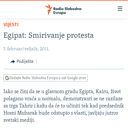
Dostupni
linkovi
Pređite
VIJESTI
na
VIJESTI
Egipat: Smirivanje protesta
glavni
BOSNA I HERCEGOVINA
sadržaj
7. februar/veljača, 2011.
SRBIJA
Pređite
na
KOSOVO
Podijelite
glavnu
CRNA GORA
navigaciju
Dodajte Radio Slobodna Evropa u vaš Google izvor
Pređite
VIZUELNO
na
Iako se čini da se u glavnom gradu Egipta, Kairu, život
PODCASTI
VIDEO
pretragu
polagano vraća u normalu, demonstranti se ne razilaze
RAT U UKRAJINI
FOTOGALERIJE
sa trga Tahrir i kažu da će to učiniti tek kad predsednik
KINA NA BALKANU
Hosni Mubarak bude odstupio s vlasti, javljaju jutros
INFOGRAFIKE
svetski mediji.
RSE PRIČE IZ SVIJETA