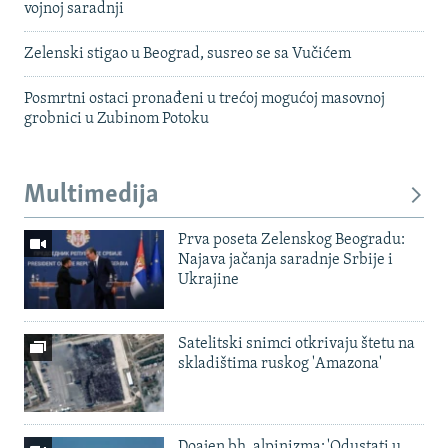
vojnoj saradnji
Zelenski stigao u Beograd, susreo se sa Vučićem
Posmrtni ostaci pronađeni u trećoj mogućoj masovnoj
grobnici u Zubinom Potoku
Multimedija
Prva poseta Zelenskog Beogradu:
Najava jačanja saradnje Srbije i
Ukrajine
Satelitski snimci otkrivaju štetu na
skladištima ruskog 'Amazona'
Doajen bh. alpinizma: 'Odustati u