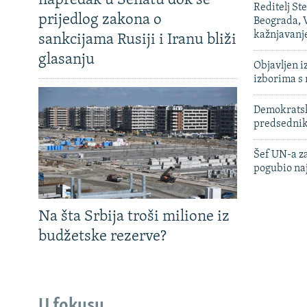
napredak u Senatu dok se
Reditelj St
prijedlog zakona o
Beograda, V
kažnjavanj
sankcijama Rusiji i Iranu bliži
glasanju
Objavljen i
izborima s
Demokratski
predsedni
Šef UN-a za
pogubio na
Na šta Srbija troši milione iz
budžetske rezerve?
U fokusu