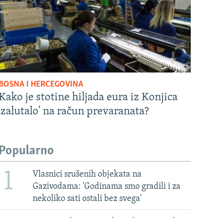
BOSNA I HERCEGOVINA
Kako je stotine hiljada eura iz Konjica
'zalutalo' na račun prevaranata?
Popularno
1
Vlasnici srušenih objekata na
Gazivodama: 'Godinama smo gradili i za
nekoliko sati ostali bez svega'