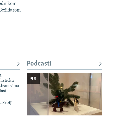
dsednikom
 Božidarom
Podcasti
a
lističku
 dronovima
last
u Srbiji