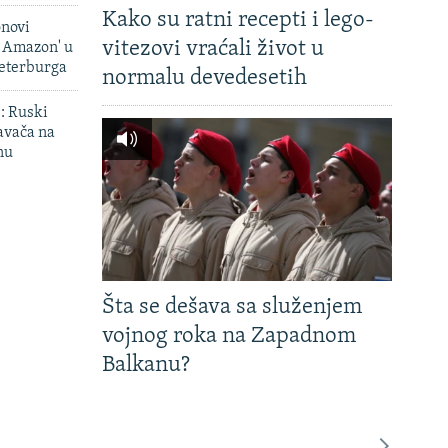
Kako su ratni recepti i lego-
onovi
vitezovi vraćali život u
i Amazon' u
Peterburga
normalu devedesetih
': Ruski
avača na
nu
Šta se dešava sa služenjem
vojnog roka na Zapadnom
Balkanu?