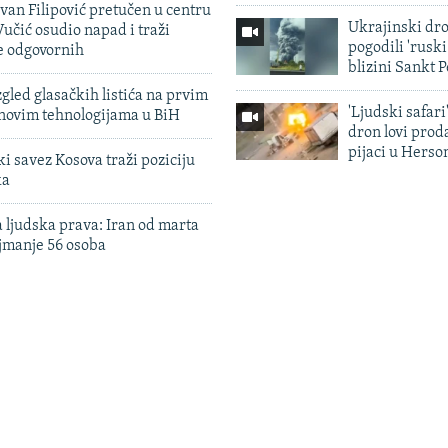
evan Filipović pretučen u centru
Ukrajinski dr
učić osudio napad i traži
pogodili 'rusk
e odgovornih
blizini Sankt 
zgled glasačkih listića na prvim
'Ljudski safari
 novim tehnologijama u BiH
dron lovi prod
pijaci u Herso
 savez Kosova traži poziciju
ka
 ljudska prava: Iran od marta
jmanje 56 osoba