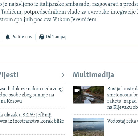
ko je najavljeno iz italijanske ambasade, razgovarati s pre
m Tadićem, potpredsednikom vlade za evropske integracije
istrom spoljnih poslova Vukom Jeremićem.
Pratite nas
Odštampaj
ijesti
Multimedija
 izvodi dokaze nakon nedavnog
Rusija lansiral
edne osobe zbog sumnje na
smrtonosnu ba
n na Kosovu
raketu, napad
na Kijevsku ob
a ulazak u SEPA: Jeftiniji
ovca iz inostranstva korak bliže
Vodostaj reka 