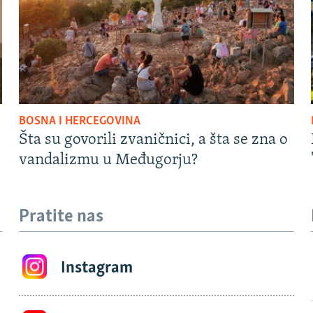
BOSNA I HERCEGOVINA
Šta su govorili zvaničnici, a šta se zna o
vandalizmu u Međugorju?
Pratite nas
Instagram