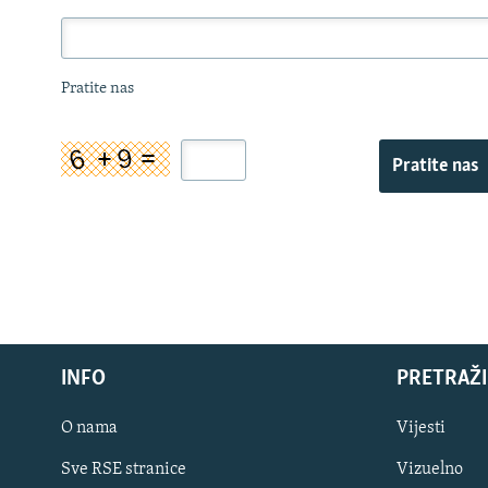
Pratite nas
Pratite nas
INFO
PRETRAŽI
O nama
Vijesti
Sve RSE stranice
Vizuelno
PRATITE NAS