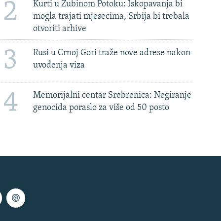
2
Kurti u Zubinom Potoku: Iskopavanja bi
mogla trajati mjesecima, Srbija bi trebala
otvoriti arhive
3
Rusi u Crnoj Gori traže nove adrese nakon
uvođenja viza
4
Memorijalni centar Srebrenica: Negiranje
genocida poraslo za više od 50 posto