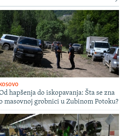
KOSOVO
Od hapšenja do iskopavanja: Šta se zna
o masovnoj grobnici u Zubinom Potoku?