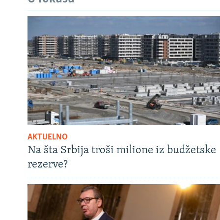
AKTUELNO
Na šta Srbija troši milione iz budžetske
rezerve?