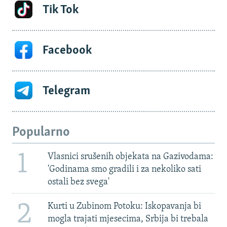
Tik Tok
Facebook
Telegram
Popularno
1
Vlasnici srušenih objekata na Gazivodama:
'Godinama smo gradili i za nekoliko sati
ostali bez svega'
2
Kurti u Zubinom Potoku: Iskopavanja bi
mogla trajati mjesecima, Srbija bi trebala