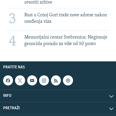
otvoriti arhive
3
Rusi u Crnoj Gori traže nove adrese nakon
uvođenja viza
4
Memorijalni centar Srebrenica: Negiranje
genocida poraslo za više od 50 posto
PRATITE NAS
INFO
PRETRAŽI