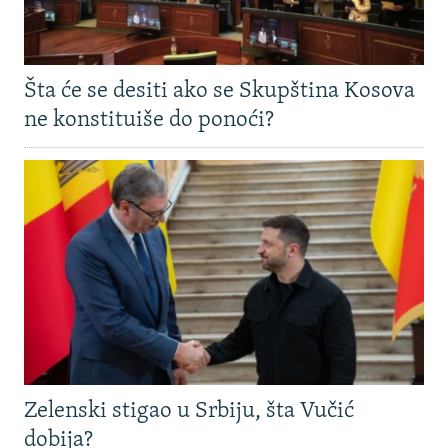
Šta će se desiti ako se Skupština Kosova
ne konstituiše do ponoći?
Zelenski stigao u Srbiju, šta Vučić
dobija?