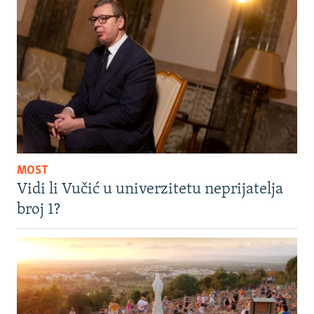
MOST
Vidi li Vučić u univerzitetu neprijatelja
broj 1?