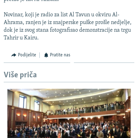
ISPRIČAJ MI
Novinar, koji je radio za list Al Tavun u okviru Al-
DNEVNO@RSE
Ahrama, ranjen je iz snajperske puške prošle nedjelje,
SPECIJALI RSE
dok je iz svog stana fotografisao demonstracije na trgu
Tahrir u Kairu.
VIŠE OD NASLOVA
PRATITE NAS
GENOCID U SREBRENICI
Podijelite
Pratite nas
POPLAVE I KLIZIŠTA U BIH 2024.
TV LIBERTY
Sve RFE/RL stranice
Više priča
POST SCRIPTUM
MOJA EVROPA
TRI DECENIJE OD RATA U BIH
SVE KARTE DEJTONA
NASTANAK I RASPAD JUGOSLAVIJE