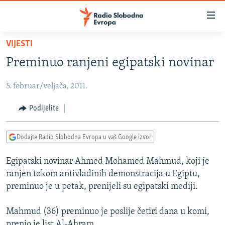
Dostupni
linkovi
Pređite
VIJESTI
na
VIJESTI
Preminuo ranjeni egipatski novinar
glavni
BOSNA I HERCEGOVINA
sadržaj
5. februar/veljača, 2011.
SRBIJA
Pređite
na
KOSOVO
Podijelite
glavnu
CRNA GORA
navigaciju
Dodajte Radio Slobodna Evropa u vaš Google izvor
Pređite
VIZUELNO
na
Egipatski novinar Ahmed Mohamed Mahmud, koji je
PODCASTI
VIDEO
pretragu
ranjen tokom antivladinih demonstracija u Egiptu,
RAT U UKRAJINI
FOTOGALERIJE
preminuo je u petak, prenijeli su egipatski mediji.
KINA NA BALKANU
INFOGRAFIKE
Mahmud (36) preminuo je poslije četiri dana u komi,
RSE PRIČE IZ SVIJETA
prenio je list Al-Ahram.