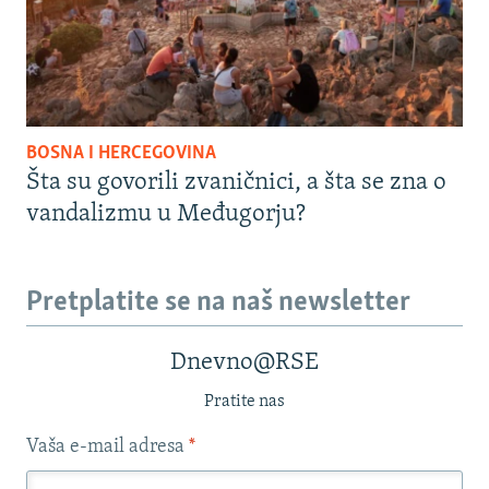
BOSNA I HERCEGOVINA
Šta su govorili zvaničnici, a šta se zna o
vandalizmu u Međugorju?
Pretplatite se na naš newsletter
Dnevno@RSE
Pratite nas
Vaša e-mail adresa
*