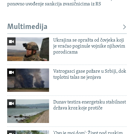
ponovno uvođenje sankcija zvaničnicima iz RS
Multimedija
Ukrajina se oprašta od čovjeka koji
je vraćao poginule vojnike njihovim
porodicama
Vatrogasci gase požare u Srbiji, dok
toplotni talas ne jenjava
Dunav testira energetsku stabilnost
država kroz koje protiče
'Ovo je moj dom': Život pod ruskim