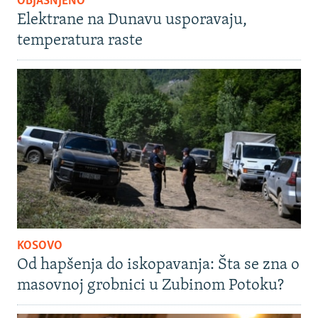
OBJAŠNJENO
Elektrane na Dunavu usporavaju,
temperatura raste
KOSOVO
Od hapšenja do iskopavanja: Šta se zna o
masovnoj grobnici u Zubinom Potoku?