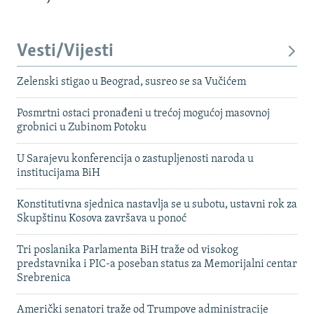
Vesti/Vijesti
Zelenski stigao u Beograd, susreo se sa Vučićem
Posmrtni ostaci pronađeni u trećoj mogućoj masovnoj
grobnici u Zubinom Potoku
U Sarajevu konferencija o zastupljenosti naroda u
institucijama BiH
Konstitutivna sjednica nastavlja se u subotu, ustavni rok za
Skupštinu Kosova završava u ponoć
Tri poslanika Parlamenta BiH traže od visokog
predstavnika i PIC-a poseban status za Memorijalni centar
Srebrenica
Američki senatori traže od Trumpove administracije