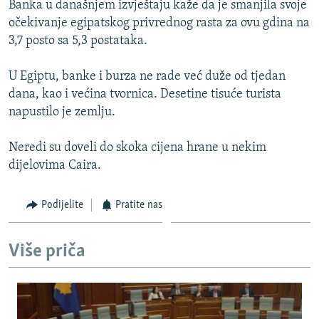
Banka u današnjem izvještaju kaže da je smanjila svoje
ISPRIČAJ MI
očekivanje egipatskog privrednog rasta za ovu gdina na
DNEVNO@RSE
3,7 posto sa 5,3 postataka.
SPECIJALI RSE
U Egiptu, banke i burza ne rade već duže od tjedan
VIŠE OD NASLOVA
dana, kao i većina tvornica. Desetine tisuće turista
PRATITE NAS
napustilo je zemlju.
GENOCID U SREBRENICI
POPLAVE I KLIZIŠTA U BIH 2024.
Neredi su doveli do skoka cijena hrane u nekim
dijelovima Caira.
TV LIBERTY
Sve RFE/RL stranice
POST SCRIPTUM
Podijelite
Pratite nas
MOJA EVROPA
TRI DECENIJE OD RATA U BIH
Više priča
SVE KARTE DEJTONA
NASTANAK I RASPAD JUGOSLAVIJE