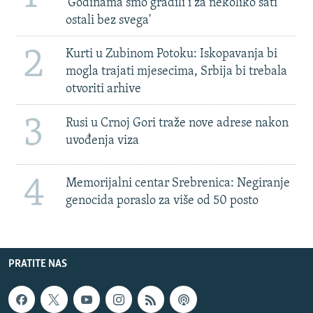
'Godinama smo gradili i za nekoliko sati
ostali bez svega'
2
Kurti u Zubinom Potoku: Iskopavanja bi
mogla trajati mjesecima, Srbija bi trebala
otvoriti arhive
3
Rusi u Crnoj Gori traže nove adrese nakon
uvođenja viza
4
Memorijalni centar Srebrenica: Negiranje
genocida poraslo za više od 50 posto
PRATITE NAS