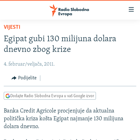
Dostupni
linkovi
Pređite
VIJESTI
na
VIJESTI
Egipat gubi 130 milijuna dolara
glavni
BOSNA I HERCEGOVINA
sadržaj
dnevno zbog krize
SRBIJA
Pređite
na
4. februar/veljača, 2011.
KOSOVO
glavnu
CRNA GORA
Podijelite
navigaciju
Pređite
VIZUELNO
na
Dodajte Radio Slobodna Evropa u vaš Google izvor
PODCASTI
VIDEO
pretragu
Banka Credit Agricole procjenjuje da aktualna
RAT U UKRAJINI
FOTOGALERIJE
politička kriza košta Egipat najmanje 130 milijuna
KINA NA BALKANU
INFOGRAFIKE
dolara dnevno.
RSE PRIČE IZ SVIJETA