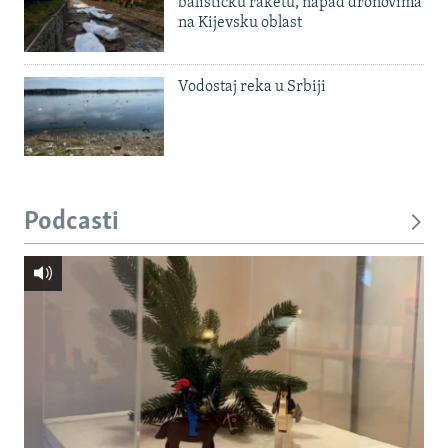
balističku raketu, napad dronovima
na Kijevsku oblast
Vodostaj reka u Srbiji
Podcasti