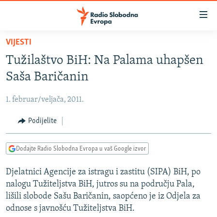
Dostupni
linkovi
Pređite
VIJESTI
na
VIJESTI
Tužilaštvo BiH: Na Palama uhapšen
glavni
BOSNA I HERCEGOVINA
sadržaj
Saša Baričanin
SRBIJA
Pređite
na
1. februar/veljača, 2011.
KOSOVO
glavnu
CRNA GORA
Podijelite
navigaciju
Pređite
VIZUELNO
na
Dodajte Radio Slobodna Evropa u vaš Google izvor
PODCASTI
VIDEO
pretragu
Djelatnici Agencije za istragu i zastitu (SIPA) BiH, po
RAT U UKRAJINI
FOTOGALERIJE
nalogu Tužiteljstva BiH, jutros su na području Pala,
KINA NA BALKANU
INFOGRAFIKE
lišili slobode Sašu Baričanin, saopćeno je iz Odjela za
odnose s javnošću Tužiteljstva BiH.
RSE PRIČE IZ SVIJETA