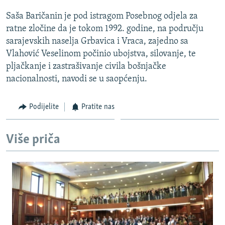
ISPRIČAJ MI
Saša Baričanin je pod istragom Posebnog odjela za
DNEVNO@RSE
ratne zločine da je tokom 1992. godine, na području
sarajevskih naselja Grbavica i Vraca, zajedno sa
SPECIJALI RSE
Vlahović Veselinom počinio ubojstva, silovanje, te
VIŠE OD NASLOVA
pljačkanje i zastrašivanje civila bošnjačke
PRATITE NAS
nacionalnosti, navodi se u saopćenju.
GENOCID U SREBRENICI
POPLAVE I KLIZIŠTA U BIH 2024.
Podijelite
Pratite nas
TV LIBERTY
Sve RFE/RL stranice
POST SCRIPTUM
Više priča
MOJA EVROPA
TRI DECENIJE OD RATA U BIH
SVE KARTE DEJTONA
NASTANAK I RASPAD JUGOSLAVIJE