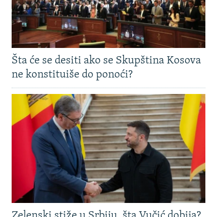
Šta će se desiti ako se Skupština Kosova
ne konstituiše do ponoći?
Zelenski stiže u Srbiju, šta Vučić dobija?