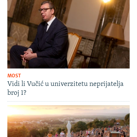
MOST
Vidi li Vučić u univerzitetu neprijatelja
broj 1?