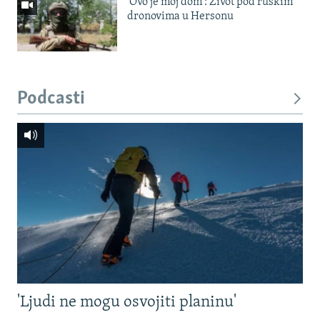
'Ovo je moj dom': Život pod ruskim
dronovima u Hersonu
Podcasti
'Ljudi ne mogu osvojiti planinu'