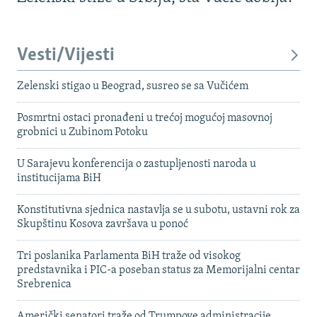
Vesti/Vijesti
Zelenski stigao u Beograd, susreo se sa Vučićem
Posmrtni ostaci pronađeni u trećoj mogućoj masovnoj
grobnici u Zubinom Potoku
U Sarajevu konferencija o zastupljenosti naroda u
institucijama BiH
Konstitutivna sjednica nastavlja se u subotu, ustavni rok za
Skupštinu Kosova završava u ponoć
Tri poslanika Parlamenta BiH traže od visokog
predstavnika i PIC-a poseban status za Memorijalni centar
Srebrenica
Američki senatori traže od Trumpove administracije