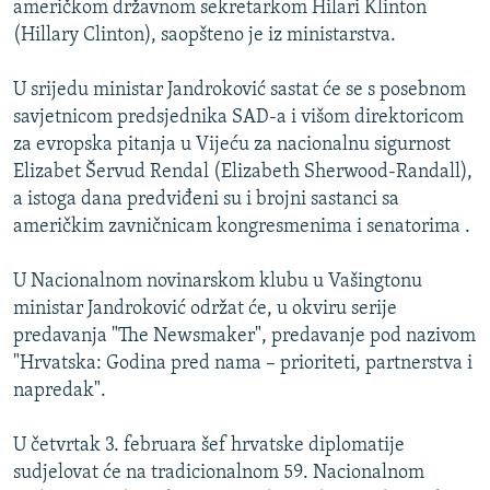
američkom državnom sekretarkom Hilari Klinton
ISPRIČAJ MI
(Hillary Clinton), saopšteno je iz ministarstva.
DNEVNO@RSE
U srijedu ministar Jandroković sastat će se s posebnom
SPECIJALI RSE
savjetnicom predsjednika SAD-a i višom direktoricom
VIŠE OD NASLOVA
za evropska pitanja u Vijeću za nacionalnu sigurnost
PRATITE NAS
Elizabet Šervud Rendal (Elizabeth Sherwood-Randall),
GENOCID U SREBRENICI
a istoga dana predviđeni su i brojni sastanci sa
POPLAVE I KLIZIŠTA U BIH 2024.
američkim zavničnicam kongresmenima i senatorima .
TV LIBERTY
Sve RFE/RL stranice
U Nacionalnom novinarskom klubu u Vašingtonu
POST SCRIPTUM
ministar Jandroković održat će, u okviru serije
predavanja "The Newsmaker", predavanje pod nazivom
MOJA EVROPA
"Hrvatska: Godina pred nama – prioriteti, partnerstva i
TRI DECENIJE OD RATA U BIH
napredak".
SVE KARTE DEJTONA
U četvrtak 3. februara šef hrvatske diplomatije
NASTANAK I RASPAD JUGOSLAVIJE
sudjelovat će na tradicionalnom 59. Nacionalnom