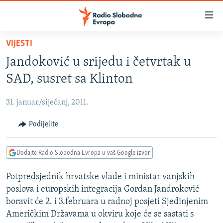
Dostupni
linkovi
Pređite
VIJESTI
na
VIJESTI
Jandoković u srijedu i četvrtak u
glavni
BOSNA I HERCEGOVINA
sadržaj
SAD, susret sa Klinton
SRBIJA
Pređite
na
31. januar/siječanj, 2011.
KOSOVO
glavnu
CRNA GORA
Podijelite
navigaciju
Pređite
VIZUELNO
na
Dodajte Radio Slobodna Evropa u vaš Google izvor
PODCASTI
VIDEO
pretragu
Potpredsjednik hrvatske vlade i ministar vanjskih
RAT U UKRAJINI
FOTOGALERIJE
poslova i europskih integracija Gordan Jandroković
KINA NA BALKANU
INFOGRAFIKE
boravit će 2. i 3.februara u radnoj posjeti Sjedinjenim
Američkim Državama u okviru koje će se sastati s
RSE PRIČE IZ SVIJETA