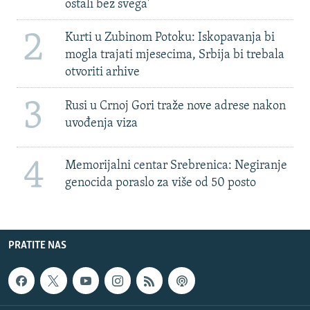
ostali bez svega'
2
Kurti u Zubinom Potoku: Iskopavanja bi
mogla trajati mjesecima, Srbija bi trebala
otvoriti arhive
3
Rusi u Crnoj Gori traže nove adrese nakon
uvođenja viza
4
Memorijalni centar Srebrenica: Negiranje
genocida poraslo za više od 50 posto
PRATITE NAS