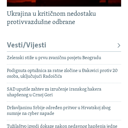
Ukrajina u kritičnom nedostaku
protivvazdušne odbrane
Vesti/Vijesti
Zelenski stiže u prvu zvaničnu posjetu Beogradu
Podignuta optužnica za ratne zločine u Đakovici protiv 20
osoba, uključujući Radoičića
SAD uputile zahtev za izručenje iranskog hakera
uhapšenog u Crnoj Gori
Državljaninu Srbije određen pritvor u Hrvatskoj zbog
sumnje na cyber napade
Tužilaštvo izvodi dokaze nakon nedavnog hapšenja jedne