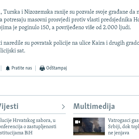
, Turska i Nizozemska ranije su pozvale svoje građane da 
a potresaju masovni prosvjedi protiv vlasti predsjednika H
ima je poginulo 150, a povrijeđeno više od 2.000 ljudi.
i naredile su povratak policije na ulice Kaira i drugih grado
icijski sat.
Pratite nas
Odštampaj
ijesti
Multimedija
lucije Hrvatskog sabora, u
Vatrogasci gas
nferencija o zastupljenosti
Srbiji, dok topl
stitucijama BiH
ne jenjava