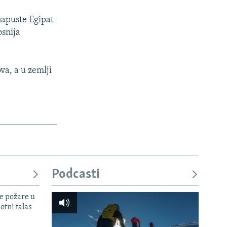
napuste Egipat
osnija
va, a u zemlji
Podcasti
e požare u
otni talas