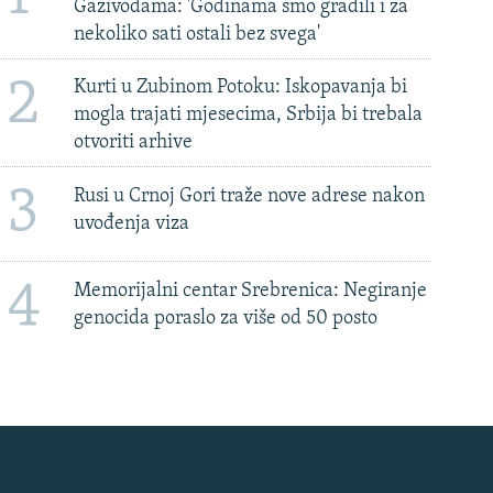
Gazivodama: 'Godinama smo gradili i za
nekoliko sati ostali bez svega'
2
Kurti u Zubinom Potoku: Iskopavanja bi
mogla trajati mjesecima, Srbija bi trebala
otvoriti arhive
3
Rusi u Crnoj Gori traže nove adrese nakon
uvođenja viza
4
Memorijalni centar Srebrenica: Negiranje
genocida poraslo za više od 50 posto