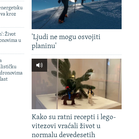
 energetsku
ava kroz
': Život
'Ljudi ne mogu osvojiti
onovima u
planinu'
a
lističku
 dronovima
last
Kako su ratni recepti i lego-
vitezovi vraćali život u
normalu devedesetih