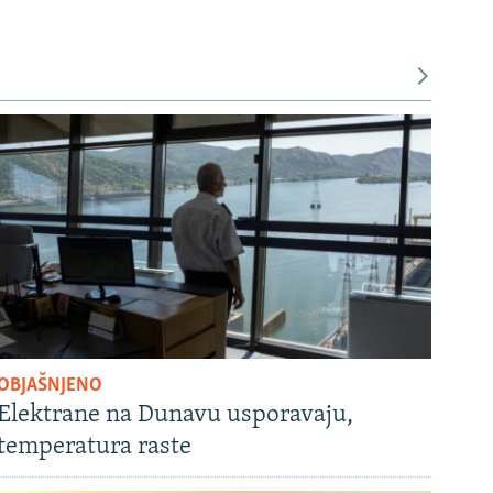
OBJAŠNJENO
Elektrane na Dunavu usporavaju,
temperatura raste