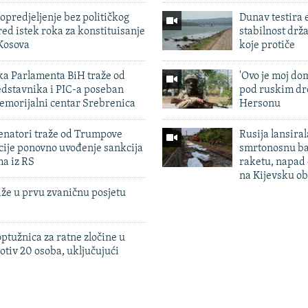
predjeljenje bez političkog
Dunav testira
ed istek roka za konstituisanje
stabilnost drž
Kosova
koje protiče
ka Parlamenta BiH traže od
'Ovo je moj dom
edstavnika i PIC-a poseban
pod ruskim dr
emorijalni centar Srebrenica
Hersonu
enatori traže od Trumpove
Rusija lansiral
cije ponovno uvođenje sankcija
smrtonosnu ba
ma iz RS
raketu, napad
na Kijevsku ob
iže u prvu zvaničnu posjetu
ptužnica za ratne zločine u
otiv 20 osoba, uključujući