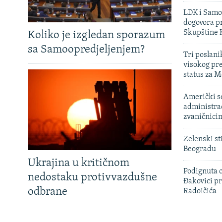
LDK i Samoo
dogovora pr
Skupštine 
Koliko je izgledan sporazum
sa Samoopredjeljenjem?
Tri poslani
visokog pr
status za M
Američki s
administra
zvaničnici
Zelenski st
Beogradu
Ukrajina u kritičnom
Podignuta o
nedostaku protivvazdušne
Đakovici pr
odbrane
Radoičića