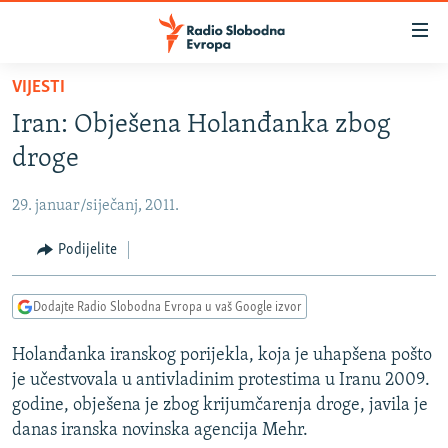
Dostupni
linkovi
Pređite
VIJESTI
na
VIJESTI
Iran: Obješena Holanđanka zbog
glavni
BOSNA I HERCEGOVINA
sadržaj
droge
SRBIJA
Pređite
na
29. januar/siječanj, 2011.
KOSOVO
glavnu
CRNA GORA
Podijelite
navigaciju
Pređite
VIZUELNO
na
Dodajte Radio Slobodna Evropa u vaš Google izvor
PODCASTI
VIDEO
pretragu
Holanđanka iranskog porijekla, koja je uhapšena pošto
RAT U UKRAJINI
FOTOGALERIJE
je učestvovala u antivladinim protestima u Iranu 2009.
KINA NA BALKANU
INFOGRAFIKE
godine, obješena je zbog krijumčarenja droge, javila je
danas iranska novinska agencija Mehr.
RSE PRIČE IZ SVIJETA