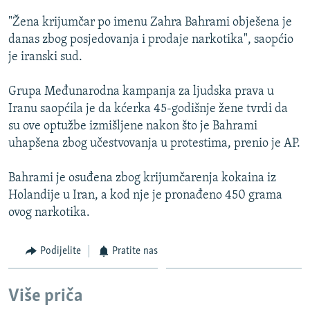
ISPRIČAJ MI
"Žena krijumčar po imenu Zahra Bahrami obješena je
DNEVNO@RSE
danas zbog posjedovanja i prodaje narkotika", saopćio
je iranski sud.
SPECIJALI RSE
VIŠE OD NASLOVA
Grupa Međunarodna kampanja za ljudska prava u
PRATITE NAS
Iranu saopćila je da kćerka 45-godišnje žene tvrdi da
GENOCID U SREBRENICI
su ove optužbe izmišljene nakon što je Bahrami
POPLAVE I KLIZIŠTA U BIH 2024.
uhapšena zbog učestvovanja u protestima, prenio je AP.
TV LIBERTY
Sve RFE/RL stranice
Bahrami je osuđena zbog krijumčarenja kokaina iz
POST SCRIPTUM
Holandije u Iran, a kod nje je pronađeno 450 grama
ovog narkotika.
MOJA EVROPA
TRI DECENIJE OD RATA U BIH
Podijelite
Pratite nas
SVE KARTE DEJTONA
NASTANAK I RASPAD JUGOSLAVIJE
Više priča