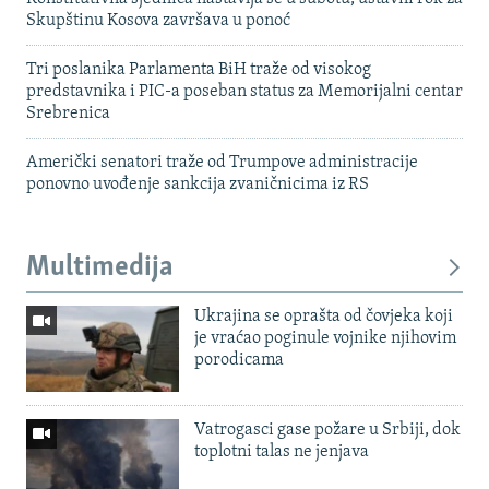
Skupštinu Kosova završava u ponoć
Tri poslanika Parlamenta BiH traže od visokog
predstavnika i PIC-a poseban status za Memorijalni centar
Srebrenica
Američki senatori traže od Trumpove administracije
ponovno uvođenje sankcija zvaničnicima iz RS
Multimedija
Ukrajina se oprašta od čovjeka koji
je vraćao poginule vojnike njihovim
porodicama
Vatrogasci gase požare u Srbiji, dok
toplotni talas ne jenjava