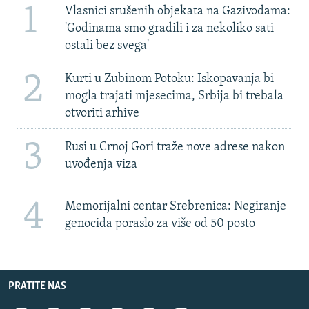
1
Vlasnici srušenih objekata na Gazivodama:
'Godinama smo gradili i za nekoliko sati
ostali bez svega'
2
Kurti u Zubinom Potoku: Iskopavanja bi
mogla trajati mjesecima, Srbija bi trebala
otvoriti arhive
3
Rusi u Crnoj Gori traže nove adrese nakon
uvođenja viza
4
Memorijalni centar Srebrenica: Negiranje
genocida poraslo za više od 50 posto
PRATITE NAS