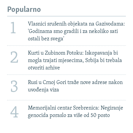
Popularno
1
Vlasnici srušenih objekata na Gazivodama:
'Godinama smo gradili i za nekoliko sati
ostali bez svega'
2
Kurti u Zubinom Potoku: Iskopavanja bi
mogla trajati mjesecima, Srbija bi trebala
otvoriti arhive
3
Rusi u Crnoj Gori traže nove adrese nakon
uvođenja viza
4
Memorijalni centar Srebrenica: Negiranje
genocida poraslo za više od 50 posto