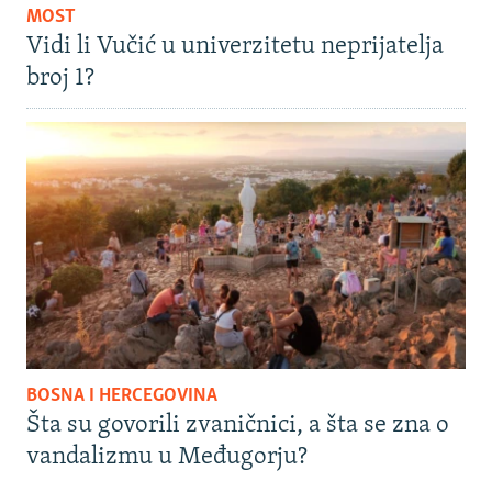
MOST
Vidi li Vučić u univerzitetu neprijatelja
broj 1?
BOSNA I HERCEGOVINA
Šta su govorili zvaničnici, a šta se zna o
vandalizmu u Međugorju?