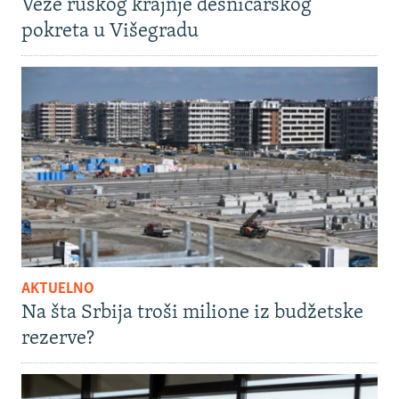
Veze ruskog krajnje desničarskog
pokreta u Višegradu
AKTUELNO
Na šta Srbija troši milione iz budžetske
rezerve?