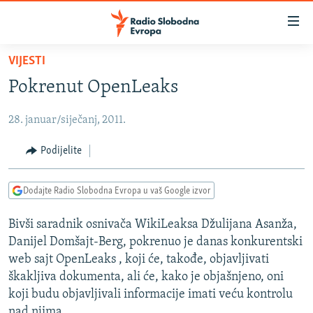
Dostupni
linkovi
Pređite
VIJESTI
na
VIJESTI
Pokrenut OpenLeaks
glavni
BOSNA I HERCEGOVINA
sadržaj
28. januar/siječanj, 2011.
SRBIJA
Pređite
na
KOSOVO
Podijelite
glavnu
CRNA GORA
navigaciju
Dodajte Radio Slobodna Evropa u vaš Google izvor
Pređite
VIZUELNO
na
Bivši saradnik osnivača WikiLeaksa Džulijana Asanža,
PODCASTI
VIDEO
pretragu
Danijel Domšajt-Berg, pokrenuo je danas konkurentski
RAT U UKRAJINI
FOTOGALERIJE
web sajt OpenLeaks , koji će, takođe, objavljivati
KINA NA BALKANU
škakljiva dokumenta, ali će, kako je objašnjeno, oni
INFOGRAFIKE
koji budu objavljivali informacije imati veću kontrolu
RSE PRIČE IZ SVIJETA
nad njima.