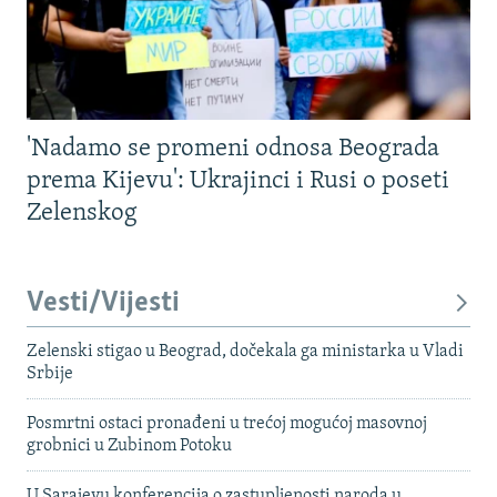
'Nadamo se promeni odnosa Beograda
prema Kijevu': Ukrajinci i Rusi o poseti
Zelenskog
Vesti/Vijesti
Zelenski stigao u Beograd, dočekala ga ministarka u Vladi
Srbije
Posmrtni ostaci pronađeni u trećoj mogućoj masovnoj
grobnici u Zubinom Potoku
U Sarajevu konferencija o zastupljenosti naroda u