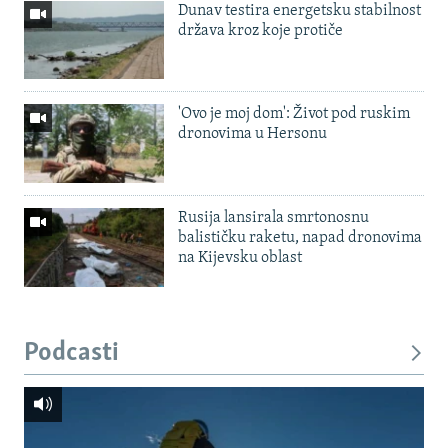
Dunav testira energetsku stabilnost
država kroz koje protiče
'Ovo je moj dom': Život pod ruskim
dronovima u Hersonu
Rusija lansirala smrtonosnu
balističku raketu, napad dronovima
na Kijevsku oblast
Podcasti