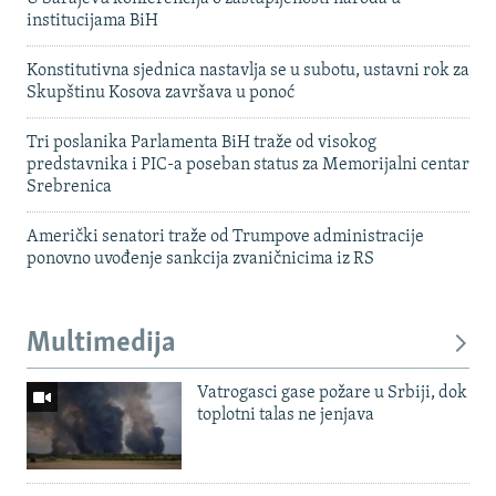
institucijama BiH
Konstitutivna sjednica nastavlja se u subotu, ustavni rok za
Skupštinu Kosova završava u ponoć
Tri poslanika Parlamenta BiH traže od visokog
predstavnika i PIC-a poseban status za Memorijalni centar
Srebrenica
Američki senatori traže od Trumpove administracije
ponovno uvođenje sankcija zvaničnicima iz RS
Multimedija
Vatrogasci gase požare u Srbiji, dok
toplotni talas ne jenjava