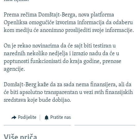
ISPRIČAJ MI
Prema rečima Domštajt-Berga, nova platforma
DNEVNO@RSE
Openliksa omogućiće izvorima informacija da odaberu
SPECIJALI RSE
kom mediju će anonimno proslijediti svoje informacije.
VIŠE OD NASLOVA
PRATITE NAS
On je rekao novinarima da će sajt biti testiran u
GENOCID U SREBRENICI
narednih nekoliko nedjelja i izrazio nadu da će u
poptunosti funkcionisati do kraja godine, prenose
POPLAVE I KLIZIŠTA U BIH 2024.
agencije.
TV LIBERTY
Sve RFE/RL stranice
POST SCRIPTUM
Domšajt-Berg kaže da za sada nema finansijera, ali da
će biti apsolutno transparentan u vezi svih finansijskih
MOJA EVROPA
sredstava koje bude dobijao.
TRI DECENIJE OD RATA U BIH
Podijelite
Pratite nas
SVE KARTE DEJTONA
NASTANAK I RASPAD JUGOSLAVIJE
Više priča