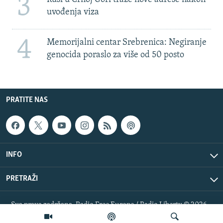
3
uvođenja viza
4
Memorijalni centar Srebrenica: Negiranje
genocida poraslo za više od 50 posto
PRATITE NAS
INFO
PRETRAŽI
Sva prava zadržana. Radio Free Europe / Radio Liberty © 2026
RFE/RL, Inc.