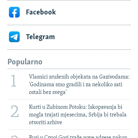
Facebook
Telegram
Popularno
1
Vlasnici srušenih objekata na Gazivodama:
'Godinama smo gradili i za nekoliko sati
ostali bez svega'
2
Kurti u Zubinom Potoku: Iskopavanja bi
mogla trajati mjesecima, Srbija bi trebala
otvoriti arhive
Rusi u Crnoj Gori traže nove adrese nakon