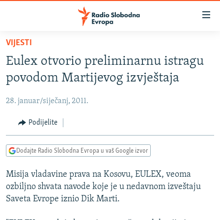
Dostupni
linkovi
Pređite
VIJESTI
na
VIJESTI
Eulex otvorio preliminarnu istragu
glavni
BOSNA I HERCEGOVINA
sadržaj
povodom Martijevog izvještaja
SRBIJA
Pređite
na
28. januar/siječanj, 2011.
KOSOVO
glavnu
CRNA GORA
Podijelite
navigaciju
Pređite
VIZUELNO
na
Dodajte Radio Slobodna Evropa u vaš Google izvor
PODCASTI
VIDEO
pretragu
Misija vladavine prava na Kosovu, EULEX, veoma
RAT U UKRAJINI
FOTOGALERIJE
ozbiljno shvata navode koje je u nedavnom izveštaju
KINA NA BALKANU
INFOGRAFIKE
Saveta Evrope iznio Dik Marti.
RSE PRIČE IZ SVIJETA