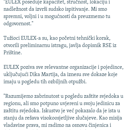
"EULEX poseduje kapacitet, stručnost, lokaciju i
ISPRIČAJ MI
nadležnost da izvrši sudsko ispitivanje. Mi smo
DNEVNO@RSE
spremni, voljni i u mogućnosti da preuzmemo tu
odgovornost."
SPECIJALI RSE
VIŠE OD NASLOVA
Tužioci EULEX-a su, kao početni tehnički korak,
PRATITE NAS
otvorili preliminarnu istragu, javlja dopisnik RSE iz
GENOCID U SREBRENICI
Prištine.
POPLAVE I KLIZIŠTA U BIH 2024.
EULEX poziva sve relevantne organizacije i pojedince,
TV LIBERTY
Sve RFE/RL stranice
uključujući Dika Martija, da iznesu sve dokaze koje
POST SCRIPTUM
imaju u pogledu tih ozbiljnih otpužbi.
MOJA EVROPA
"Razumijemo zabrinutost u pogledu zaštite svjedoka u
TRI DECENIJE OD RATA U BIH
regionu, ali smo potpuno uvjereni u svoju jedinicu za
SVE KARTE DEJTONA
zaštitu svjedoka. Iskustvo je već pokazalo da je ista u
stanju da rešava visokoosjetljive slučajeve. Kao misija
NASTANAK I RASPAD JUGOSLAVIJE
vladavine prava, mi radimo na osnovu činjenica i