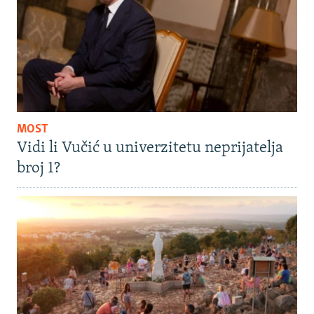
MOST
Vidi li Vučić u univerzitetu neprijatelja
broj 1?