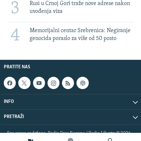
3
Rusi u Crnoj Gori traže nove adrese nakon
uvođenja viza
4
Memorijalni centar Srebrenica: Negiranje
genocida poraslo za više od 50 posto
PRATITE NAS
INFO
PRETRAŽI
Sva prava zadržana. Radio Free Europe / Radio Liberty © 2026
RFE/RL, Inc.