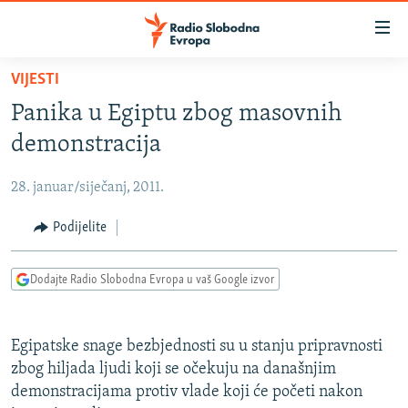
Dostupni
linkovi
Pređite
VIJESTI
na
VIJESTI
Panika u Egiptu zbog masovnih
glavni
BOSNA I HERCEGOVINA
sadržaj
demonstracija
SRBIJA
Pređite
na
28. januar/siječanj, 2011.
KOSOVO
glavnu
CRNA GORA
Podijelite
navigaciju
Pređite
VIZUELNO
na
Dodajte Radio Slobodna Evropa u vaš Google izvor
PODCASTI
VIDEO
pretragu
RAT U UKRAJINI
FOTOGALERIJE
Egipatske snage bezbjednosti su u stanju pripravnosti
KINA NA BALKANU
INFOGRAFIKE
zbog hiljada ljudi koji se očekuju na današnjim
demonstracijama protiv vlade koji će početi nakon
RSE PRIČE IZ SVIJETA