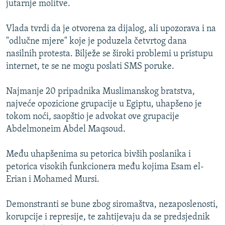
jutarnje molitve.
ISPRIČAJ MI
DNEVNO@RSE
Vlada tvrdi da je otvorena za dijalog, ali upozorava i na
"odlučne mjere" koje je poduzela četvrtog dana
SPECIJALI RSE
nasilnih protesta. Bilježe se široki problemi u pristupu
VIŠE OD NASLOVA
internet, te se ne mogu poslati SMS poruke.
PRATITE NAS
GENOCID U SREBRENICI
Najmanje 20 pripadnika Muslimanskog bratstva,
POPLAVE I KLIZIŠTA U BIH 2024.
najveće opozicione grupacije u Egiptu, uhapšeno je
tokom noći, saopštio je advokat ove grupacije
TV LIBERTY
Sve RFE/RL stranice
Abdelmoneim Abdel Maqsoud.
POST SCRIPTUM
Među uhapšenima su petorica bivših poslanika i
MOJA EVROPA
petorica visokih funkcionera među kojima Esam el-
TRI DECENIJE OD RATA U BIH
Erian i Mohamed Mursi.
SVE KARTE DEJTONA
Demonstranti se bune zbog siromaštva, nezaposlenosti,
NASTANAK I RASPAD JUGOSLAVIJE
korupcije i represije, te zahtijevaju da se predsjednik