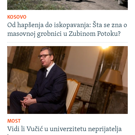
KOSOVO
Od hapšenja do iskopavanja: Šta se zna o
masovnoj grobnici u Zubinom Potoku?
MOST
Vidi li Vučić u univerzitetu neprijatelja