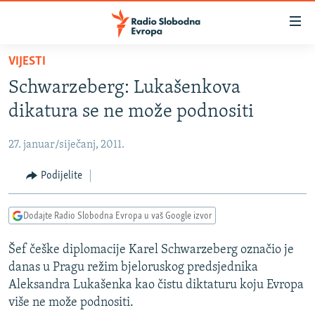
Dostupni
linkovi
Pređite
VIJESTI
na
VIJESTI
Schwarzeberg: Lukašenkova
glavni
BOSNA I HERCEGOVINA
sadržaj
dikatura se ne može podnositi
SRBIJA
Pređite
na
27. januar/siječanj, 2011.
KOSOVO
glavnu
CRNA GORA
Podijelite
navigaciju
Pređite
VIZUELNO
na
Dodajte Radio Slobodna Evropa u vaš Google izvor
PODCASTI
VIDEO
pretragu
Šef češke diplomacije Karel Schwarzeberg označio je
RAT U UKRAJINI
FOTOGALERIJE
danas u Pragu režim bjeloruskog predsjednika
KINA NA BALKANU
INFOGRAFIKE
Aleksandra Lukašenka kao čistu diktaturu koju Evropa
više ne može podnositi.
RSE PRIČE IZ SVIJETA