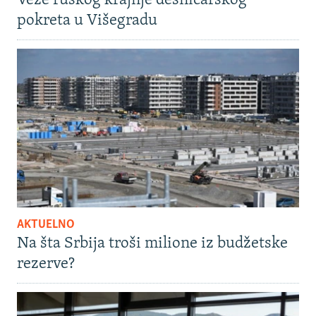
Veze ruskog krajnje desničarskog
pokreta u Višegradu
AKTUELNO
Na šta Srbija troši milione iz budžetske
rezerve?