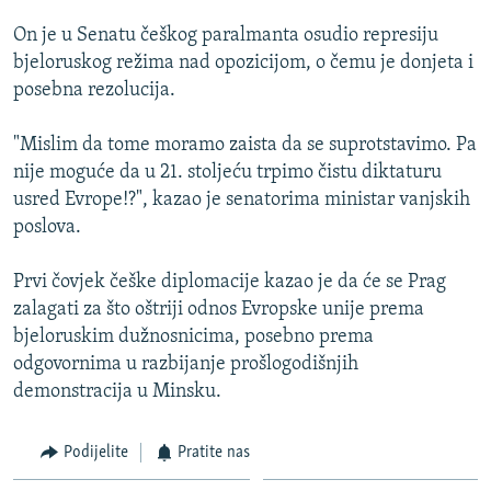
ISPRIČAJ MI
On je u Senatu češkog paralmanta osudio represiju
DNEVNO@RSE
bjeloruskog režima nad opozicijom, o čemu je donjeta i
posebna rezolucija.
SPECIJALI RSE
VIŠE OD NASLOVA
"Mislim da tome moramo zaista da se suprotstavimo. Pa
PRATITE NAS
nije moguće da u 21. stoljeću trpimo čistu diktaturu
GENOCID U SREBRENICI
usred Evrope!?", kazao je senatorima ministar vanjskih
POPLAVE I KLIZIŠTA U BIH 2024.
poslova.
TV LIBERTY
Sve RFE/RL stranice
Prvi čovjek češke diplomacije kazao je da će se Prag
POST SCRIPTUM
zalagati za što oštriji odnos Evropske unije prema
bjeloruskim dužnosnicima, posebno prema
MOJA EVROPA
odgovornima u razbijanje prošlogodišnjih
TRI DECENIJE OD RATA U BIH
demonstracija u Minsku.
SVE KARTE DEJTONA
Podijelite
Pratite nas
NASTANAK I RASPAD JUGOSLAVIJE