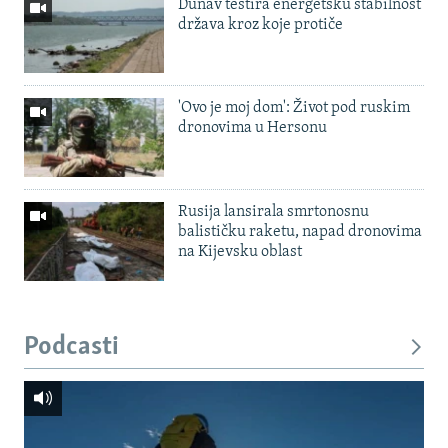
Dunav testira energetsku stabilnost
država kroz koje protiče
'Ovo je moj dom': Život pod ruskim
dronovima u Hersonu
Rusija lansirala smrtonosnu
balističku raketu, napad dronovima
na Kijevsku oblast
Podcasti