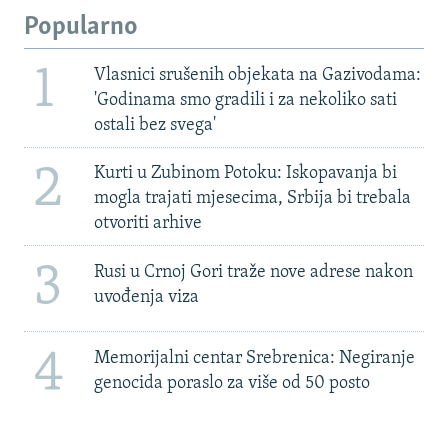
Popularno
1
Vlasnici srušenih objekata na Gazivodama:
'Godinama smo gradili i za nekoliko sati
ostali bez svega'
2
Kurti u Zubinom Potoku: Iskopavanja bi
mogla trajati mjesecima, Srbija bi trebala
otvoriti arhive
3
Rusi u Crnoj Gori traže nove adrese nakon
uvođenja viza
4
Memorijalni centar Srebrenica: Negiranje
genocida poraslo za više od 50 posto