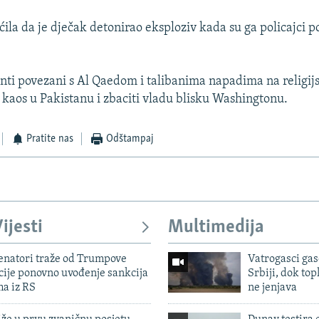
pćila da je dječak detonirao eksploziv kada su ga policajci p
anti povezani s Al Qaedom i talibanima napadima na religi
i kaos u Pakistanu i zbaciti vladu blisku Washingtonu.
Pratite nas
Odštampaj
ijesti
Multimedija
enatori traže od Trumpove
Vatrogasci gas
cije ponovno uvođenje sankcija
Srbiji, dok topl
ma iz RS
ne jenjava