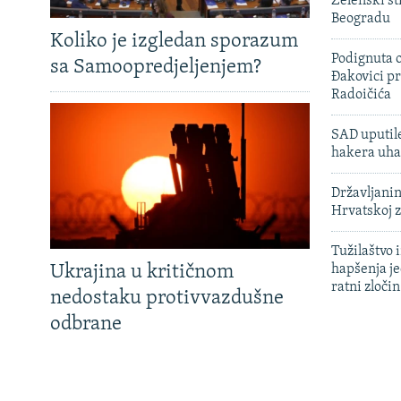
Zelenski st
Beogradu
Koliko je izgledan sporazum
Podignuta o
sa Samoopredjeljenjem?
Đakovici pr
Radoičića
SAD uputile
hakera uha
Državljanin
Hrvatskoj 
Tužilaštvo
Ukrajina u kritičnom
hapšenja j
ratni zloči
nedostaku protivvazdušne
odbrane