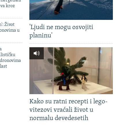
 energetsku
ava kroz
': Život
'Ljudi ne mogu osvojiti
onovima u
planinu'
a
lističku
 dronovima
last
Kako su ratni recepti i lego-
vitezovi vraćali život u
normalu devedesetih