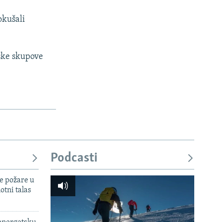
okušali
jske skupove
Podcasti
e požare u
otni talas