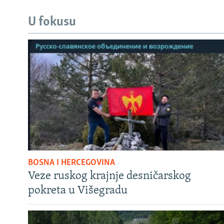
U fokusu
BOSNA I HERCEGOVINA
Veze ruskog krajnje desničarskog
pokreta u Višegradu