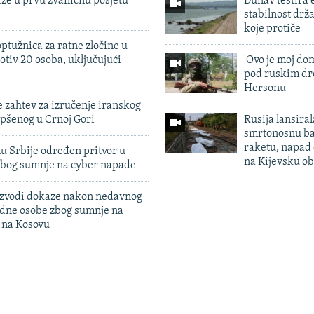
iže u prvu zvaničnu posjetu
Dunav testira
stabilnost drž
koje protiče
ptužnica za ratne zločine u
otiv 20 osoba, uključujući
'Ovo je moj dom
pod ruskim dr
Hersonu
 zahtev za izručenje iranskog
pšenog u Crnoj Gori
Rusija lansiral
smrtonosnu ba
raketu, napad
u Srbije određen pritvor u
na Kijevsku ob
zbog sumnje na cyber napade
 izvodi dokaze nakon nedavnog
edne osobe zbog sumnje na
n na Kosovu