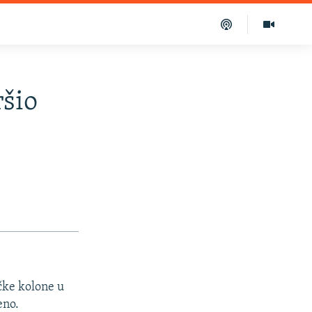
ršio
ičke kolone u
eno.