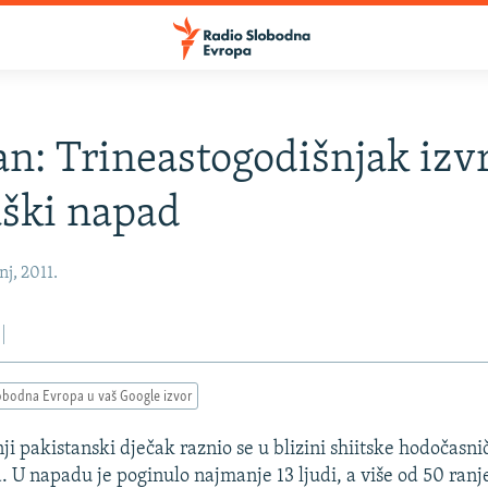
an: Trineastogodišnjak izv
ški napad
nj, 2011.
obodna Evropa u vaš Google izvor
ji pakistanski dječak raznio se u blizini shiitske hodočasn
a. U napadu je poginulo najmanje 13 ljudi, a više od 50 ranj