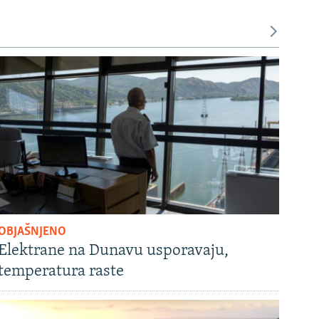
OBJAŠNJENO
Elektrane na Dunavu usporavaju,
temperatura raste