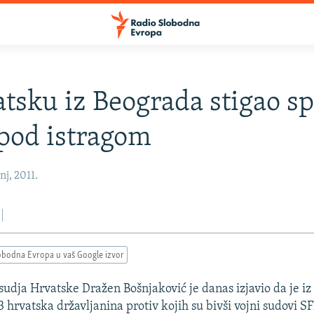
tsku iz Beograda stigao sp
pod istragom
nj, 2011.
obodna Evropa u vaš Google izvor
sudja Hrvatske Dražen Bošnjaković je danas izjavio da je i
3 hrvatska državljanina protiv kojih su bivši vojni sudovi SFR