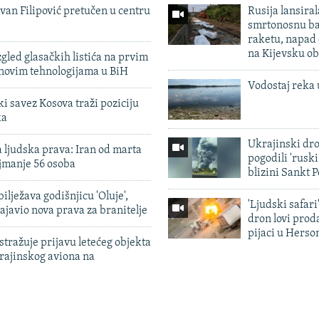
evan Filipović pretučen u centru
Rusija lansiral
smrtonosnu ba
raketu, napad
na Kijevsku ob
zgled glasačkih listića na prvim
 novim tehnologijama u BiH
Vodostaj reka 
 savez Kosova traži poziciju
ka
Ukrajinski dr
 ljudska prava: Iran od marta
pogodili 'rusk
jmanje 56 osoba
blizini Sankt 
ilježava godišnjicu 'Oluje',
'Ljudski safari
ajavio nova prava za branitelje
dron lovi prod
pijaci u Herso
tražuje prijavu letećeg objekta
krajinskog aviona na