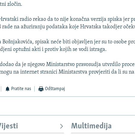
ni zločin.
 Hrvatski radio rekao da to nije konačna verzija spiska jer 
još rade na ažuriranju podataka koje Hrvatska takodjer oček
Bošnjakovića, spisak neće biti objavljen jer su to osobe pro
jeni optužni akti i protiv kojih se vodi istraga.
 dodao da je njegovo Ministarstvo pravosudja utvrdilo proc
mogu na internet stranici Ministarstva provjeriti da li su na
Pratite nas
Odštampaj
ijesti
Multimedija