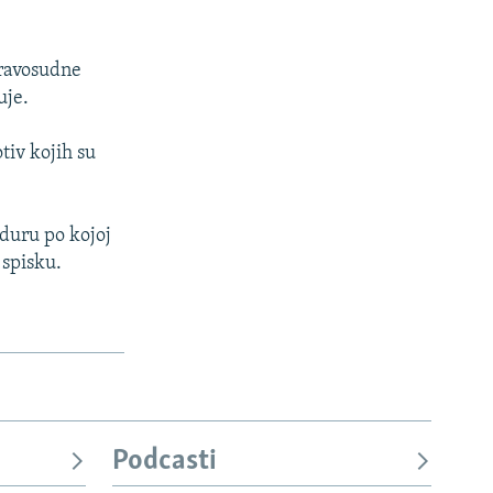
pravosudne
uje.
tiv kojih su
eduru po kojoj
 spisku.
Podcasti