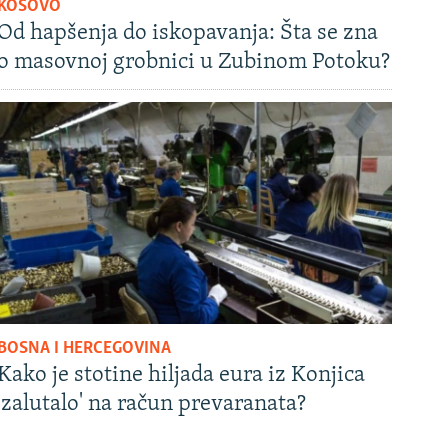
KOSOVO
Od hapšenja do iskopavanja: Šta se zna
o masovnoj grobnici u Zubinom Potoku?
BOSNA I HERCEGOVINA
Kako je stotine hiljada eura iz Konjica
'zalutalo' na račun prevaranata?