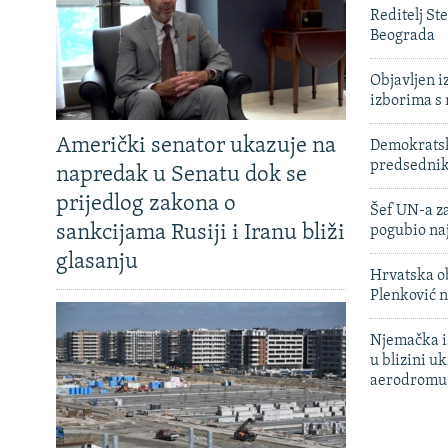
Reditelj St
Beograda
Objavljen i
izborima s
Američki senator ukazuje na
Demokratski
predsedni
napredak u Senatu dok se
prijedlog zakona o
Šef UN-a za
sankcijama Rusiji i Iranu bliži
pogubio na
glasanju
Hrvatska ob
Plenković n
Njemačka is
u blizini u
aerodromu