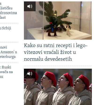
a
lističku
 dronovima
last
u Srbiji
Kako su ratni recepti i lego-
onovi
vitezovi vraćali život u
i Amazon' u
Peterburga
normalu devedesetih
': Ruski
avača na
nu