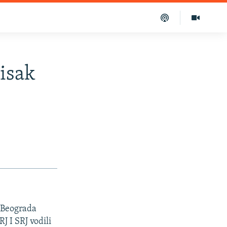
isak
z Beograda
J I SRJ vodili