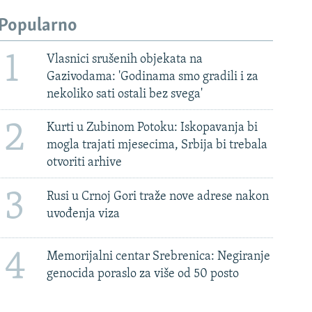
Popularno
1
Vlasnici srušenih objekata na
Gazivodama: 'Godinama smo gradili i za
nekoliko sati ostali bez svega'
2
Kurti u Zubinom Potoku: Iskopavanja bi
mogla trajati mjesecima, Srbija bi trebala
otvoriti arhive
3
Rusi u Crnoj Gori traže nove adrese nakon
uvođenja viza
4
Memorijalni centar Srebrenica: Negiranje
genocida poraslo za više od 50 posto