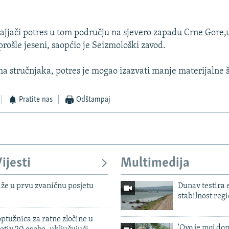
najjači potres u tom području na sjevero zapadu Crne Gore,u
prošle jeseni, saopćio je Seizmološki zavod.
 stručnjaka, potres je mogao izazvati manje materijalne š
Pratite nas
Odštampaj
ijesti
Multimedija
iže u prvu zvaničnu posjetu
Dunav testira
stabilnost reg
ptužnica za ratne zločine u
'Ovo je moj dom