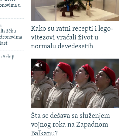
onovima u
a
Kako su ratni recepti i lego-
lističku
vitezovi vraćali život u
 dronovima
last
normalu devedesetih
u Srbiji
Šta se dešava sa služenjem
vojnog roka na Zapadnom
Balkanu?