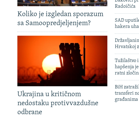
Đakovici pr
Radoičića
Koliko je izgledan sporazum
SAD uputile
sa Samoopredjeljenjem?
hakera uha
Državljanin
Hrvatskoj 
Tužilaštvo
hapšenja j
ratni zloči
BiH zatražil
Ukrajina u kritičnom
transferi n
građanima
nedostaku protivvazdušne
odbrane