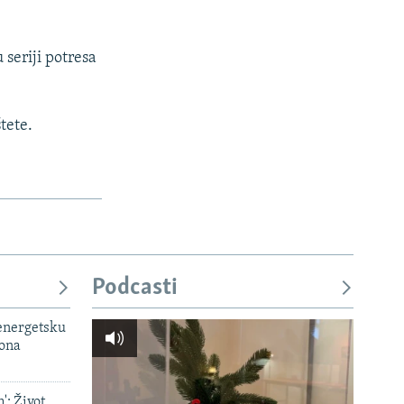
 seriji potresa
tete.
Podcasti
 energetsku
iona
': Život