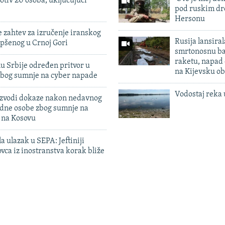
otiv 20 osoba, uključujući
pod ruskim dr
Hersonu
 zahtev za izručenje iranskog
Rusija lansiral
pšenog u Crnoj Gori
smrtonosnu ba
raketu, napad
u Srbije određen pritvor u
na Kijevsku ob
zbog sumnje na cyber napade
Vodostaj reka 
 izvodi dokaze nakon nedavnog
edne osobe zbog sumnje na
n na Kosovu
a ulazak u SEPA: Jeftiniji
ovca iz inostranstva korak bliže