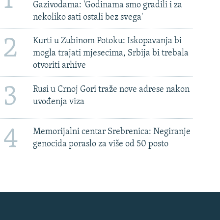
1
Gazivodama: 'Godinama smo gradili i za
nekoliko sati ostali bez svega'
2
Kurti u Zubinom Potoku: Iskopavanja bi
mogla trajati mjesecima, Srbija bi trebala
otvoriti arhive
3
Rusi u Crnoj Gori traže nove adrese nakon
uvođenja viza
4
Memorijalni centar Srebrenica: Negiranje
genocida poraslo za više od 50 posto