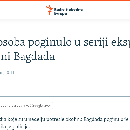
osoba poginulo u seriji eks
ini Bagdada
nj, 2011.
obodna Evropa u vaš Google izvor
zija koje su u nedelju potresle okolinu Bagdada poginulo je
ila je policija.