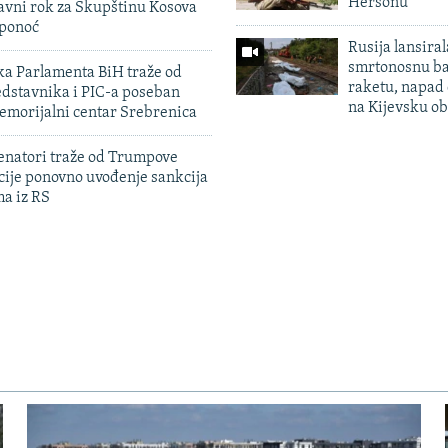
Hersonu
avni rok za Skupštinu Kosova
 ponoć
Rusija lansiral
smrtonosnu ba
ka Parlamenta BiH traže od
raketu, napad
edstavnika i PIC-a poseban
na Kijevsku ob
emorijalni centar Srebrenica
enatori traže od Trumpove
cije ponovno uvođenje sankcija
ma iz RS