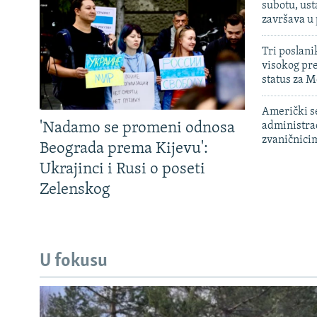
subotu, ust
završava u
Tri poslani
visokog pr
status za M
Američki s
'Nadamo se promeni odnosa
administra
zvaničnici
Beograda prema Kijevu':
Ukrajinci i Rusi o poseti
Zelenskog
U fokusu