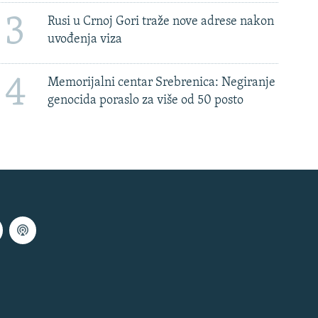
3
Rusi u Crnoj Gori traže nove adrese nakon
uvođenja viza
4
Memorijalni centar Srebrenica: Negiranje
genocida poraslo za više od 50 posto