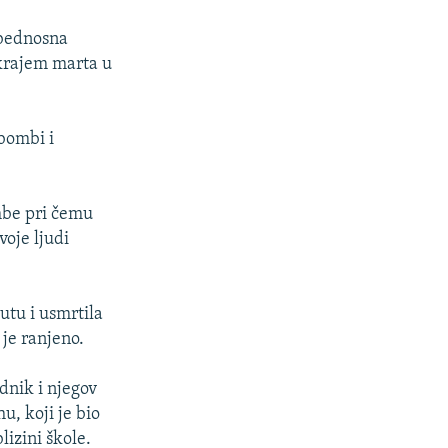
zbednosna
 krajem marta u
bombi i
mbe pri čemu
voje ljudi
tu i usmrtila
 je ranjeno.
dnik i njegov
u, koji je bio
izini škole.