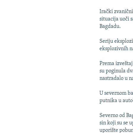
ISPRIČAJ MI
DNEVNO@RSE
Irački zvaničn
situacija uoči
SPECIJALI RSE
Bagdadu.
VIŠE OD NASLOVA
Seriju eksploz
GENOCID U SREBRENICI
eksplozivnih n
POPLAVE I KLIZIŠTA U BIH 2024.
Prema izveštaj
TV LIBERTY
su poginula dva
POST SCRIPTUM
nastradalo u n
MOJA EVROPA
U severnom ba
TRI DECENIJE OD RATA U BIH
putnika u auto
SVE KARTE DEJTONA
Severno od Bag
NASTANAK I RASPAD JUGOSLAVIJE
sin koji su se 
uporište pobun