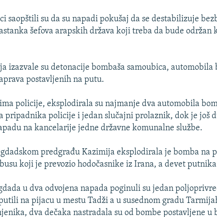
ici saopštili su da su napadi pokušaj da se destabilizuje be
 sastanka šefova arapskih država koji treba da bude održan
ija izazvale su detonacije bombaša samoubica, automobila 
aprava postavljenih na putu.
ima policije, eksplodirala su najmanje dva automobila bo
 pripadnika policije i jedan slučajni prolaznik, dok je još d
apadu na kancelarije jedne državne komunalne službe.
gdadskom predgrađu Kazimija eksplodirala je bomba na pu
busu koji je prevozio hodočasnike iz Irana, a devet putnika
dada u dva odvojena napada poginuli su jedan poljoprivre
uputili na pijacu u mestu Tadži a u susednom gradu Tarmijah
jenika, dva dečaka nastradala su od bombe postavljene u bl