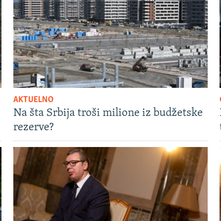
AKTUELNO
Na šta Srbija troši milione iz budžetske
rezerve?