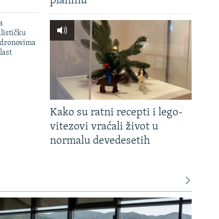
planinu'
a
lističku
 dronovima
last
Kako su ratni recepti i lego-
vitezovi vraćali život u
normalu devedesetih