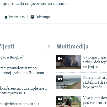
nije preuzela odgovornost za napade.
Pratite nas
Odštampaj
ijesti
Multimedija
igao u Beograd
Vatrogasci gas
Srbiji, dok topl
ne jenjava
taci pronađeni u trećoj
sovnoj grobnici u Zubinom
Dunav testira
stabilnost drž
koje protiče
konferencija o zastupljenosti
stitucijama BiH
'Ovo je moj dom
pod ruskim dr
na sjednica nastavlja se u