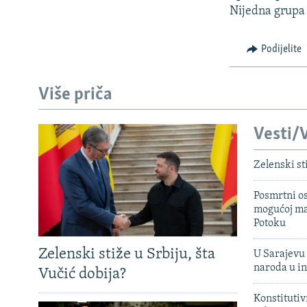
Nijedna grupa 
Podijelite
Više priča
Vesti/V
Zelenski st
Posmrtni os
mogućoj ma
Potoku
Zelenski stiže u Srbiju, šta
U Sarajevu 
naroda u in
Vučić dobija?
Konstitutiv