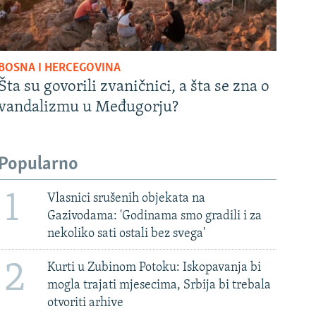
BOSNA I HERCEGOVINA
Šta su govorili zvaničnici, a šta se zna o
vandalizmu u Međugorju?
Popularno
1
Vlasnici srušenih objekata na
Gazivodama: 'Godinama smo gradili i za
nekoliko sati ostali bez svega'
2
Kurti u Zubinom Potoku: Iskopavanja bi
mogla trajati mjesecima, Srbija bi trebala
otvoriti arhive