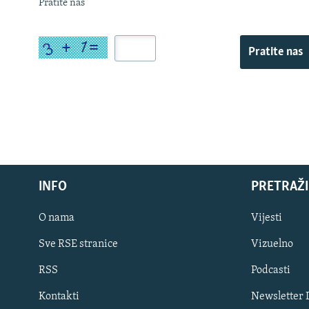
Pratite nas
Pratite nas
INFO
PRETRAŽI
O nama
Vijesti
Sve RSE stranice
Vizuelno
PRATITE NAS
RSS
Podcasti
Kontakti
Newsletter