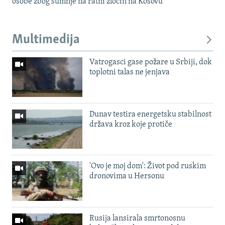
osobe zbog sumnje na ratni zločin na Kosovu
Multimedija
Vatrogasci gase požare u Srbiji, dok
toplotni talas ne jenjava
Dunav testira energetsku stabilnost
država kroz koje protiče
'Ovo je moj dom': Život pod ruskim
dronovima u Hersonu
Rusija lansirala smrtonosnu