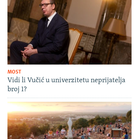
MOST
Vidi li Vučić u univerzitetu neprijatelja
broj 1?