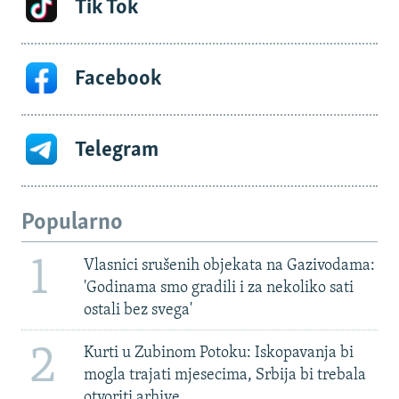
Tik Tok
Facebook
Telegram
Popularno
1
Vlasnici srušenih objekata na Gazivodama:
'Godinama smo gradili i za nekoliko sati
ostali bez svega'
2
Kurti u Zubinom Potoku: Iskopavanja bi
mogla trajati mjesecima, Srbija bi trebala
otvoriti arhive