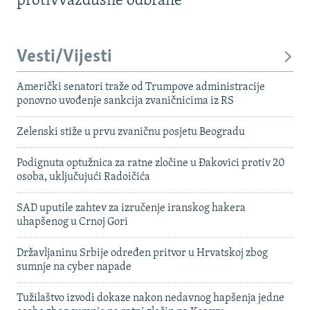
protivvazdušne odbrane
Vesti/Vijesti
Američki senatori traže od Trumpove administracije
ponovno uvođenje sankcija zvaničnicima iz RS
Zelenski stiže u prvu zvaničnu posjetu Beogradu
Podignuta optužnica za ratne zločine u Đakovici protiv 20
osoba, uključujući Radoičića
SAD uputile zahtev za izručenje iranskog hakera
uhapšenog u Crnoj Gori
Državljaninu Srbije određen pritvor u Hrvatskoj zbog
sumnje na cyber napade
Tužilaštvo izvodi dokaze nakon nedavnog hapšenja jedne