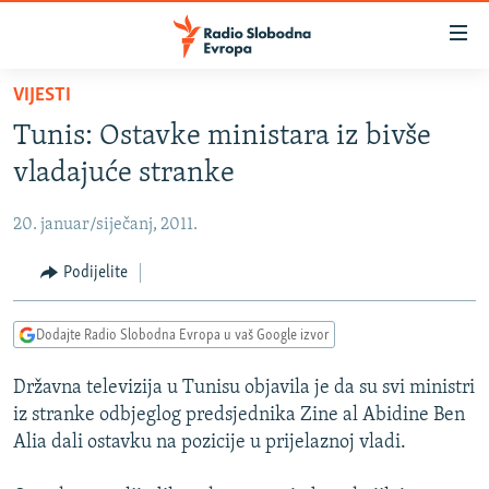
Dostupni
linkovi
Pređite
VIJESTI
na
VIJESTI
Tunis: Ostavke ministara iz bivše
glavni
BOSNA I HERCEGOVINA
sadržaj
vladajuće stranke
SRBIJA
Pređite
na
20. januar/siječanj, 2011.
KOSOVO
glavnu
CRNA GORA
Podijelite
navigaciju
Pređite
VIZUELNO
na
Dodajte Radio Slobodna Evropa u vaš Google izvor
PODCASTI
VIDEO
pretragu
Državna televizija u Tunisu objavila je da su svi ministri
RAT U UKRAJINI
FOTOGALERIJE
iz stranke odbjeglog predsjednika Zine al Abidine Ben
KINA NA BALKANU
INFOGRAFIKE
Alia dali ostavku na pozicije u prijelaznoj vladi.
RSE PRIČE IZ SVIJETA