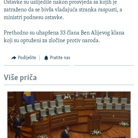
Ostavke su uslijedile nakon prosvjeda sa kojih je
ISPRIČAJ MI
zatraženo da se bivša vladajuća stranka raspusti, a
DNEVNO@RSE
ministri podnesu ostavke.
SPECIJALI RSE
Prethodno su uhapšena 33 člana Ben Alijevog klana
VIŠE OD NASLOVA
koji su optuženi za zločine protiv naroda.
PRATITE NAS
GENOCID U SREBRENICI
Podijelite
Pratite nas
POPLAVE I KLIZIŠTA U BIH 2024.
TV LIBERTY
Sve RFE/RL stranice
Više priča
POST SCRIPTUM
MOJA EVROPA
TRI DECENIJE OD RATA U BIH
SVE KARTE DEJTONA
NASTANAK I RASPAD JUGOSLAVIJE