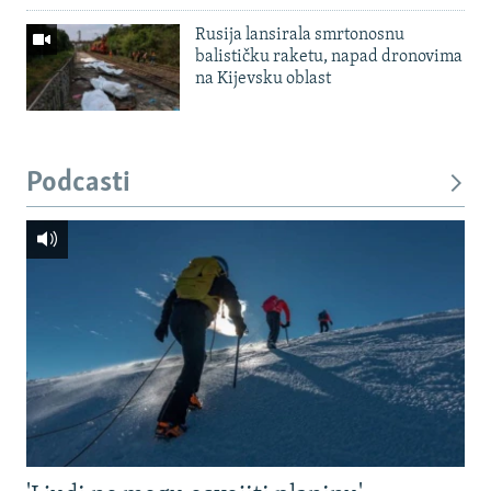
Rusija lansirala smrtonosnu
balističku raketu, napad dronovima
na Kijevsku oblast
Podcasti