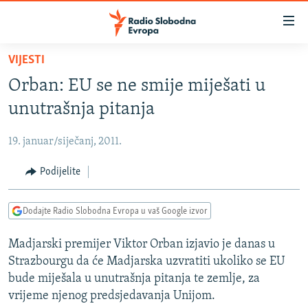
Dostupni
linkovi
Pređite
VIJESTI
na
VIJESTI
Orban: EU se ne smije miješati u
glavni
BOSNA I HERCEGOVINA
sadržaj
unutrašnja pitanja
SRBIJA
Pređite
na
19. januar/siječanj, 2011.
KOSOVO
glavnu
CRNA GORA
Podijelite
navigaciju
Pređite
VIZUELNO
na
Dodajte Radio Slobodna Evropa u vaš Google izvor
PODCASTI
VIDEO
pretragu
Madjarski premijer Viktor Orban izjavio je danas u
RAT U UKRAJINI
FOTOGALERIJE
Strazbourgu da će Madjarska uzvratiti ukoliko se EU
KINA NA BALKANU
INFOGRAFIKE
bude miješala u unutrašnja pitanja te zemlje, za
vrijeme njenog predsjedavanja Unijom.
RSE PRIČE IZ SVIJETA