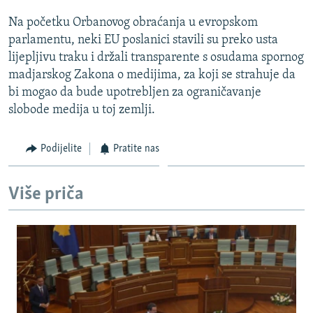
ISPRIČAJ MI
Na početku Orbanovog obraćanja u evropskom
DNEVNO@RSE
parlamentu, neki EU poslanici stavili su preko usta
lijepljivu traku i držali transparente s osudama spornog
SPECIJALI RSE
madjarskog Zakona o medijima, za koji se strahuje da
VIŠE OD NASLOVA
bi mogao da bude upotrebljen za ograničavanje
PRATITE NAS
slobode medija u toj zemlji.
GENOCID U SREBRENICI
POPLAVE I KLIZIŠTA U BIH 2024.
Podijelite
Pratite nas
TV LIBERTY
Sve RFE/RL stranice
POST SCRIPTUM
Više priča
MOJA EVROPA
TRI DECENIJE OD RATA U BIH
SVE KARTE DEJTONA
NASTANAK I RASPAD JUGOSLAVIJE