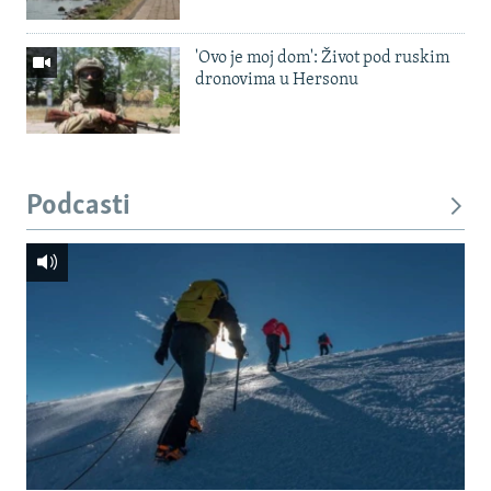
'Ovo je moj dom': Život pod ruskim
dronovima u Hersonu
Podcasti