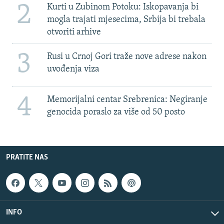
2
Kurti u Zubinom Potoku: Iskopavanja bi
mogla trajati mjesecima, Srbija bi trebala
otvoriti arhive
3
Rusi u Crnoj Gori traže nove adrese nakon
uvođenja viza
4
Memorijalni centar Srebrenica: Negiranje
genocida poraslo za više od 50 posto
PRATITE NAS
INFO