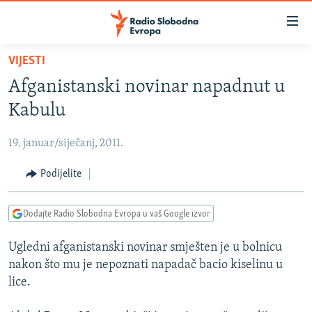
Dostupni
linkovi
Pređite
VIJESTI
na
VIJESTI
Afganistanski novinar napadnut u
glavni
BOSNA I HERCEGOVINA
sadržaj
Kabulu
SRBIJA
Pređite
na
19. januar/siječanj, 2011.
KOSOVO
glavnu
CRNA GORA
Podijelite
navigaciju
Pređite
VIZUELNO
na
Dodajte Radio Slobodna Evropa u vaš Google izvor
PODCASTI
VIDEO
pretragu
Ugledni afganistanski novinar smješten je u bolnicu
RAT U UKRAJINI
FOTOGALERIJE
nakon što mu je nepoznati napadač bacio kiselinu u
KINA NA BALKANU
INFOGRAFIKE
lice.
RSE PRIČE IZ SVIJETA