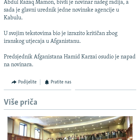
Abdul Razaq Mamon, bivši je novinar našeg radija, a
ISPRIČAJ MI
sada je glavni urednik jedne novinske agencije u
DNEVNO@RSE
Kabulu.
SPECIJALI RSE
U svojim tekstovima bio je izrazito kritičan zbog
VIŠE OD NASLOVA
iranskog utjecaja u Afganistanu.
PRATITE NAS
GENOCID U SREBRENICI
Predsjednik Afganistana Hamid Karzai osudio je napad
POPLAVE I KLIZIŠTA U BIH 2024.
na novinara.
TV LIBERTY
Sve RFE/RL stranice
Podijelite
Pratite nas
POST SCRIPTUM
MOJA EVROPA
Više priča
TRI DECENIJE OD RATA U BIH
SVE KARTE DEJTONA
NASTANAK I RASPAD JUGOSLAVIJE