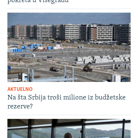
pokreta u Višegradu
AKTUELNO
Na šta Srbija troši milione iz budžetske
rezerve?