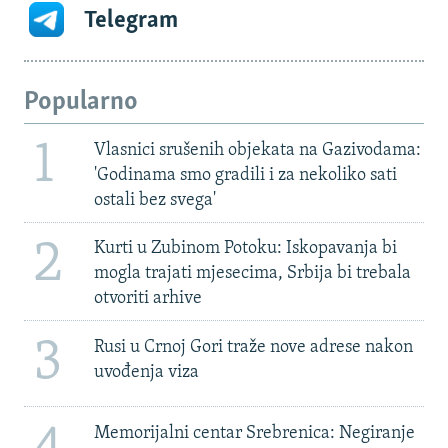
Telegram
Popularno
1
Vlasnici srušenih objekata na Gazivodama:
'Godinama smo gradili i za nekoliko sati
ostali bez svega'
2
Kurti u Zubinom Potoku: Iskopavanja bi
mogla trajati mjesecima, Srbija bi trebala
otvoriti arhive
3
Rusi u Crnoj Gori traže nove adrese nakon
uvođenja viza
Memorijalni centar Srebrenica: Negiranje