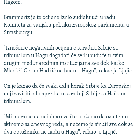
Hagom.
ISPRIČAJ MI
DNEVNO@RSE
Brammertz je te ocijene iznio sudjelujući u radu
Komiteta za vanjsku politiku Evropskog parlamenta u
SPECIJALI RSE
Strasbourgu.
VIŠE OD NASLOVA
PRATITE NAS
"Iznošenje negativnih ocijena o suradnji Srbije sa
GENOCID U SREBRENICI
tribunalom u Hagu događati će se i ubuduće u svim
POPLAVE I KLIZIŠTA U BIH 2024.
drugim međunarodnim institucijama sve dok Ratko
Mladić i Goran Hadžić ne budu u Hagu", rekao je Ljajić.
TV LIBERTY
Sve RFE/RL stranice
POST SCRIPTUM
On je kazao da će svaki dalji korak Srbije ka Evropskoj
unji zavisiti od napretka u suradnji Srbije sa Haškim
MOJA EVROPA
tribunalom.
TRI DECENIJE OD RATA U BIH
SVE KARTE DEJTONA
"Mi moramo da učinimo sve što možemo da ovu temu
skinemo sa dnevnog reda, a nećemo je sinuti sve dok se
NASTANAK I RASPAD JUGOSLAVIJE
dva optuženika ne nađu u Hagu", rekao je Ljajić.