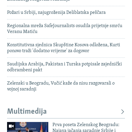
Požari u Srbiji, najugroženija Deliblatska peščara
Regionalna mreža SafeJournalists osudila prijetnje smrću
Veranu Matiću
Konstitutivna sjednica Skupštine Kosova odložena, Kurti
ponovo traži 'dodatno vrijeme' za dogovor
Saudijska Arabija, Pakistan i Turska potpisale zajednički
odbrambeni pakt
Zelenski u Beogradu, Vučić kaže da nisu razgovarali o
vojnoj saradnji
Multimedija
Prva poseta Zelenskog Beogradu:
Najava jačanja saradnje Srbije i