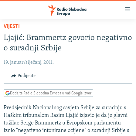
Dostupni
linkovi
Pređite
VIJESTI
na
VIJESTI
Ljajić: Brammertz govorio negativno
glavni
BOSNA I HERCEGOVINA
sadržaj
o suradnji Srbije
SRBIJA
Pređite
na
19. januar/siječanj, 2011.
KOSOVO
glavnu
CRNA GORA
Podijelite
navigaciju
Pređite
VIZUELNO
na
Dodajte Radio Slobodna Evropa u vaš Google izvor
PODCASTI
VIDEO
pretragu
Predsjednik Nacionalnog savjeta Srbije za suradnju s
RAT U UKRAJINI
FOTOGALERIJE
Haškim tribunalom Rasim Ljajić izjavio je da je glavni
KINA NA BALKANU
INFOGRAFIKE
tužilac Serge Brammertz u Evropskom parlamentu
iznio "negativno intonirane ocijene" o suradnji Srbije s
RSE PRIČE IZ SVIJETA