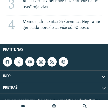
3
Rusi u Crnoj Gori traže nove adrese nakon
uvođenja viza
4
Memorijalni centar Srebrenica: Negiranje
genocida poraslo za više od 50 posto
PRATITE NAS
INFO
PRETRAŽI
Sva prava zadržana. Radio Free Europe / Radio Liberty © 2026
RFE/RL, Inc.