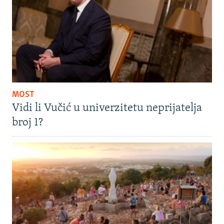
MOST
Vidi li Vučić u univerzitetu neprijatelja
broj 1?