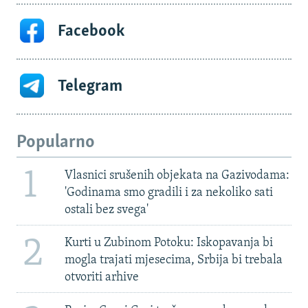
Facebook
Telegram
Popularno
1
Vlasnici srušenih objekata na Gazivodama:
'Godinama smo gradili i za nekoliko sati
ostali bez svega'
2
Kurti u Zubinom Potoku: Iskopavanja bi
mogla trajati mjesecima, Srbija bi trebala
otvoriti arhive