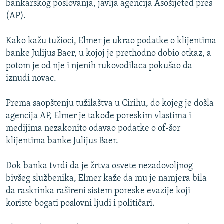
bankarskog poslovanja, javlja agencija Asošijeted pres
ISPRIČAJ MI
(AP).
DNEVNO@RSE
Kako kažu tužioci, Elmer je ukrao podatke o klijentima
SPECIJALI RSE
banke Julijus Baer, u kojoj je prethodno dobio otkaz, a
VIŠE OD NASLOVA
potom je od nje i njenih rukovodilaca pokušao da
PRATITE NAS
iznudi novac.
GENOCID U SREBRENICI
POPLAVE I KLIZIŠTA U BIH 2024.
Prema saopštenju tužilaštva u Cirihu, do kojeg je došla
agencija AP, Elmer je takođe poreskim vlastima i
TV LIBERTY
Sve RFE/RL stranice
medijima nezakonito odavao podatke o of-šor
POST SCRIPTUM
klijentima banke Julijus Baer.
MOJA EVROPA
Dok banka tvrdi da je žrtva osvete nezadovoljnog
TRI DECENIJE OD RATA U BIH
bivšeg službenika, Elmer kaže da mu je namjera bila
SVE KARTE DEJTONA
da raskrinka rašireni sistem poreske evazije koji
koriste bogati poslovni ljudi i političari.
NASTANAK I RASPAD JUGOSLAVIJE