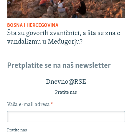
BOSNA I HERCEGOVINA
Šta su govorili zvaničnici, a šta se zna o
vandalizmu u Međugorju?
Pretplatite se na naš newsletter
Dnevno@RSE
Pratite nas
Vaša e-mail adresa
*
Pratite nas