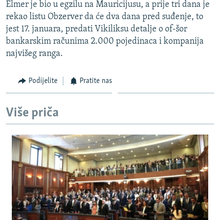
Elmer je bio u egzilu na Mauricijusu, a prije tri dana je
rekao listu Obzerver da će dva dana pred suđenje, to
jest 17. januara, predati Vikiliksu detalje o of-šor
bankarskim računima 2.000 pojedinaca i kompanija
najvišeg ranga.
Podijelite
Pratite nas
Više priča