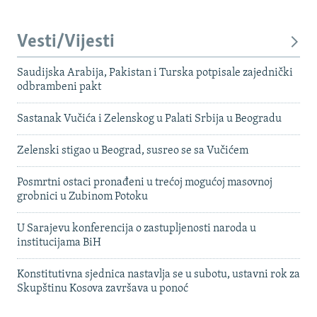
Vesti/Vijesti
Saudijska Arabija, Pakistan i Turska potpisale zajednički
odbrambeni pakt
Sastanak Vučića i Zelenskog u Palati Srbija u Beogradu
Zelenski stigao u Beograd, susreo se sa Vučićem
Posmrtni ostaci pronađeni u trećoj mogućoj masovnoj
grobnici u Zubinom Potoku
U Sarajevu konferencija o zastupljenosti naroda u
institucijama BiH
Konstitutivna sjednica nastavlja se u subotu, ustavni rok za
Skupštinu Kosova završava u ponoć