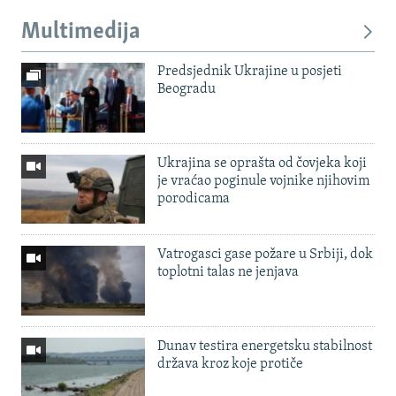
Multimedija
Predsjednik Ukrajine u posjeti
Beogradu
Ukrajina se oprašta od čovjeka koji
je vraćao poginule vojnike njihovim
porodicama
Vatrogasci gase požare u Srbiji, dok
toplotni talas ne jenjava
Dunav testira energetsku stabilnost
država kroz koje protiče