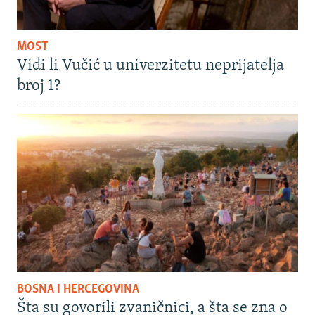
MOST
Vidi li Vučić u univerzitetu neprijatelja
broj 1?
BOSNA I HERCEGOVINA
Šta su govorili zvaničnici, a šta se zna o