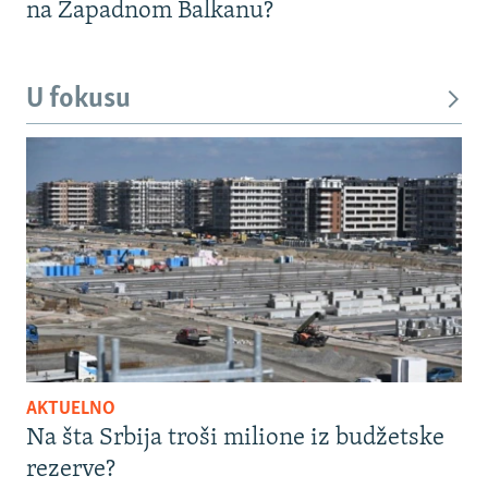
na Zapadnom Balkanu?
U fokusu
AKTUELNO
Na šta Srbija troši milione iz budžetske
rezerve?