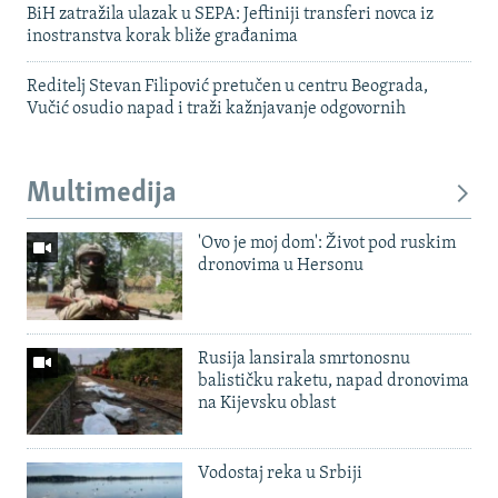
BiH zatražila ulazak u SEPA: Jeftiniji transferi novca iz
inostranstva korak bliže građanima
Reditelj Stevan Filipović pretučen u centru Beograda,
Vučić osudio napad i traži kažnjavanje odgovornih
Multimedija
'Ovo je moj dom': Život pod ruskim
dronovima u Hersonu
Rusija lansirala smrtonosnu
balističku raketu, napad dronovima
na Kijevsku oblast
Vodostaj reka u Srbiji