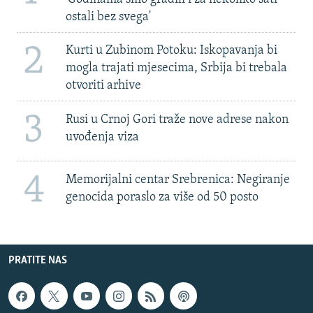
ostali bez svega'
2
Kurti u Zubinom Potoku: Iskopavanja bi
mogla trajati mjesecima, Srbija bi trebala
otvoriti arhive
3
Rusi u Crnoj Gori traže nove adrese nakon
uvođenja viza
4
Memorijalni centar Srebrenica: Negiranje
genocida poraslo za više od 50 posto
PRATITE NAS