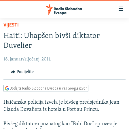
Dostupni
linkovi
Pređite
VIJESTI
na
VIJESTI
Haiti: Uhapšen bivši diktator
glavni
BOSNA I HERCEGOVINA
sadržaj
Duvelier
SRBIJA
Pređite
na
18. januar/siječanj, 2011.
KOSOVO
glavnu
CRNA GORA
Podijelite
navigaciju
Pređite
VIZUELNO
na
Dodajte Radio Slobodna Evropa u vaš Google izvor
PODCASTI
VIDEO
pretragu
Haićanska policija izvela je bivšeg predsjednika Jean
RAT U UKRAJINI
FOTOGALERIJE
Clauda Duvaliera iz hotela u Port au Princu.
KINA NA BALKANU
INFOGRAFIKE
Bivšeg diktatora poznatog kao “Babi Doc” sproveo je
RSE PRIČE IZ SVIJETA