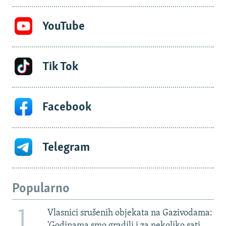
YouTube
Tik Tok
Facebook
Telegram
Popularno
1
Vlasnici srušenih objekata na Gazivodama:
'Godinama smo gradili i za nekoliko sati