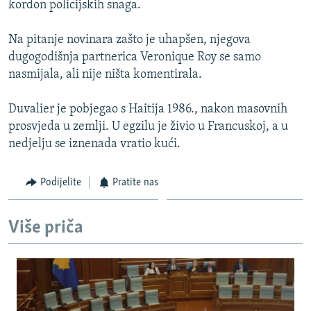
kordon policijskih snaga.
ISPRIČAJ MI
DNEVNO@RSE
Na pitanje novinara zašto je uhapšen, njegova
dugogodišnja partnerica Veronique Roy se samo
SPECIJALI RSE
nasmijala, ali nije ništa komentirala.
VIŠE OD NASLOVA
PRATITE NAS
Duvalier je pobjegao s Haitija 1986., nakon masovnih
GENOCID U SREBRENICI
prosvjeda u zemlji. U egzilu je živio u Francuskoj, a u
POPLAVE I KLIZIŠTA U BIH 2024.
nedjelju se iznenada vratio kući.
TV LIBERTY
Sve RFE/RL stranice
Podijelite
Pratite nas
POST SCRIPTUM
MOJA EVROPA
Više priča
TRI DECENIJE OD RATA U BIH
SVE KARTE DEJTONA
NASTANAK I RASPAD JUGOSLAVIJE