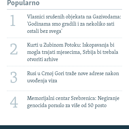
Popularno
1
Vlasnici srušenih objekata na Gazivodama:
'Godinama smo gradili i za nekoliko sati
ostali bez svega'
2
Kurti u Zubinom Potoku: Iskopavanja bi
mogla trajati mjesecima, Srbija bi trebala
otvoriti arhive
3
Rusi u Crnoj Gori traže nove adrese nakon
uvođenja viza
4
Memorijalni centar Srebrenica: Negiranje
genocida poraslo za više od 50 posto