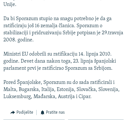
Unije.
ISPRIČAJ MI
DNEVNO@RSE
Da bi Sporazum stupio na snagu potrebno je da ga
SPECIJALI RSE
ratificiraju još 16 zemalja članica. Sporazum o
stabilizaciji i pridruzivanju Srbije potpisan je 29.travnja
VIŠE OD NASLOVA
2008. godine.
PRATITE NAS
GENOCID U SREBRENICI
Ministri EU odobrili su ratifikaciju 14. lipnja 2010.
POPLAVE I KLIZIŠTA U BIH 2024.
godine. Devet dana nakon toga, 23. lipnja španjolski
TV LIBERTY
Sve RFE/RL stranice
parlament prvi je ratificirao Sporazum sa Srbijom.
POST SCRIPTUM
Pored Španjolske, Sporazum su do sada ratificirali i
MOJA EVROPA
Malta, Bugarska, Italija, Estonija, Slovačka, Slovenija,
Luksemburg, Mađarska, Austrija i Cipar.
TRI DECENIJE OD RATA U BIH
SVE KARTE DEJTONA
Podijelite
Pratite nas
NASTANAK I RASPAD JUGOSLAVIJE