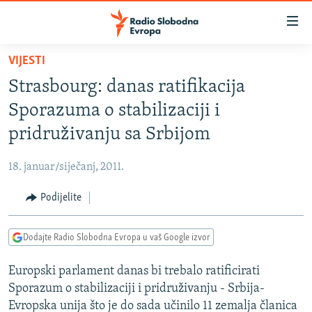
Dostupni
linkovi
Pređite
VIJESTI
na
VIJESTI
Strasbourg: danas ratifikacija
glavni
BOSNA I HERCEGOVINA
sadržaj
Sporazuma o stabilizaciji i
SRBIJA
Pređite
pridruživanju sa Srbijom
na
KOSOVO
glavnu
18. januar/siječanj, 2011.
CRNA GORA
navigaciju
Pređite
Podijelite
VIZUELNO
na
PODCASTI
VIDEO
pretragu
Dodajte Radio Slobodna Evropa u vaš Google izvor
RAT U UKRAJINI
FOTOGALERIJE
Europski parlament danas bi trebalo ratificirati
KINA NA BALKANU
INFOGRAFIKE
Sporazum o stabilizaciji i pridruživanju - Srbija-
RSE PRIČE IZ SVIJETA
Evropska unija što je do sada učinilo 11 zemalja članica