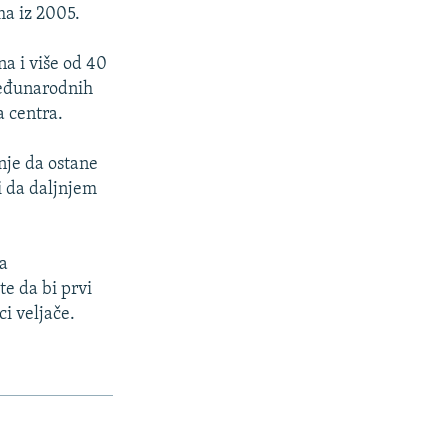
a iz 2005.
a i više od 40
međunarodnih
a centra.
nje da ostane
i da daljnjem
na
e da bi prvi
ci veljače.