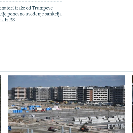
enatori traže od Trumpove
cije ponovno uvođenje sankcija
ma iz RS