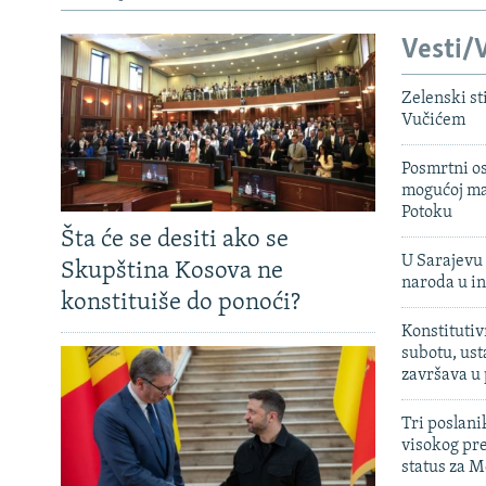
Vesti/V
Zelenski st
Vučićem
Posmrtni os
mogućoj ma
Potoku
Šta će se desiti ako se
U Sarajevu 
Skupština Kosova ne
naroda u in
konstituiše do ponoći?
Konstitutiv
subotu, ust
završava u
Tri poslani
visokog pr
status za M