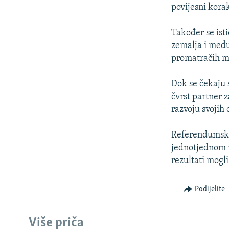
ISPRIČAJ MI
povijesni kor
DNEVNO@RSE
Također se ist
SPECIJALI RSE
zemalja i među
VIŠE OD NASLOVA
promatračih mi
GENOCID U SREBRENICI
Dok se čekaju 
POPLAVE I KLIZIŠTA U BIH 2024.
čvrst partner 
razvoju svojih 
TV LIBERTY
POST SCRIPTUM
Referendumsko 
jednotjednom r
MOJA EVROPA
rezultati mogli
TRI DECENIJE OD RATA U BIH
SVE KARTE DEJTONA
Podijelite
NASTANAK I RASPAD JUGOSLAVIJE
Više priča