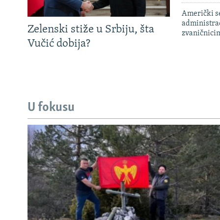
Američki s
administra
Zelenski stiže u Srbiju, šta
zvaničnici
Vučić dobija?
U fokusu