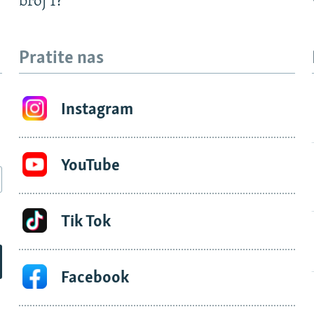
?
broj 1?
Pratite nas
Instagram
YouTube
Tik Tok
Facebook