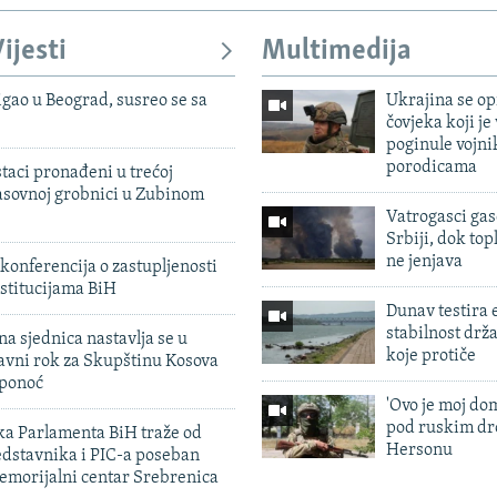
ijesti
Multimedija
igao u Beograd, susreo se sa
Ukrajina se op
čovjeka koji je
poginule vojni
porodicama
taci pronađeni u trećoj
sovnoj grobnici u Zubinom
Vatrogasci gas
Srbiji, dok topl
ne jenjava
konferencija o zastupljenosti
stitucijama BiH
Dunav testira
stabilnost drž
na sjednica nastavlja se u
koje protiče
avni rok za Skupštinu Kosova
 ponoć
'Ovo je moj dom
pod ruskim dr
ka Parlamenta BiH traže od
Hersonu
edstavnika i PIC-a poseban
emorijalni centar Srebrenica