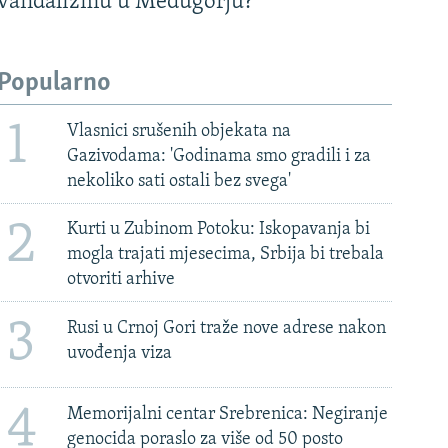
vandalizmu u Međugorju?
Popularno
1
Vlasnici srušenih objekata na
Gazivodama: 'Godinama smo gradili i za
nekoliko sati ostali bez svega'
2
Kurti u Zubinom Potoku: Iskopavanja bi
mogla trajati mjesecima, Srbija bi trebala
otvoriti arhive
3
Rusi u Crnoj Gori traže nove adrese nakon
uvođenja viza
4
Memorijalni centar Srebrenica: Negiranje
genocida poraslo za više od 50 posto