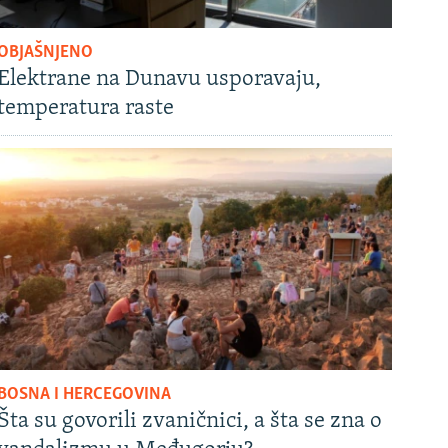
OBJAŠNJENO
Elektrane na Dunavu usporavaju,
temperatura raste
BOSNA I HERCEGOVINA
Šta su govorili zvaničnici, a šta se zna o