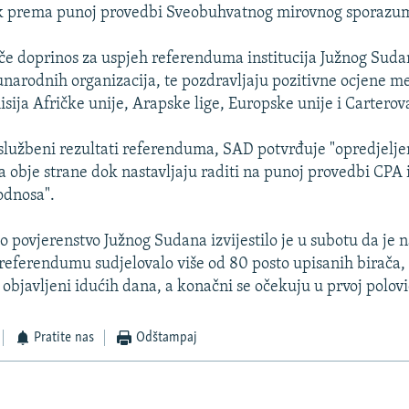
ak prema punoj provedbi Sveobuhvatnog mirovnog sporazum
iče doprinos za uspjeh referenduma institucija Južnog Sudan
narodnih organizacija, te pozdravljaju pozitivne ocjene 
sija Afričke unije, Arapske lige, Europske unije i Carterov
službeni rezultati referenduma, SAD potvrđuje "opredjelje
za obje strane dok nastavljaju raditi na punoj provedbi CPA 
odnosa".
povjerenstvo Južnog Sudana izvijestilo je u subotu da je 
eferendumu sudjelovalo više od 80 posto upisanih birača, t
 objavljeni idućih dana, a konačni se očekuju u prvoj polovi
Pratite nas
Odštampaj