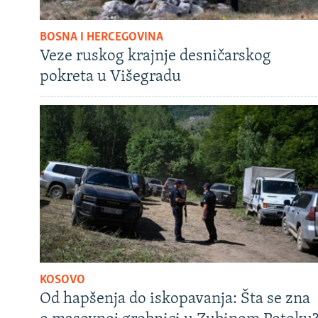
BOSNA I HERCEGOVINA
Veze ruskog krajnje desničarskog
pokreta u Višegradu
KOSOVO
Od hapšenja do iskopavanja: Šta se zna