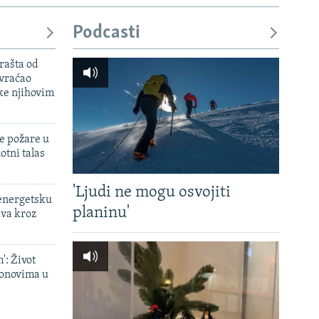
Podcasti
rašta od
 vraćao
ke njihovim
e požare u
otni talas
'Ljudi ne mogu osvojiti
 energetsku
planinu'
ava kroz
': Život
onovima u