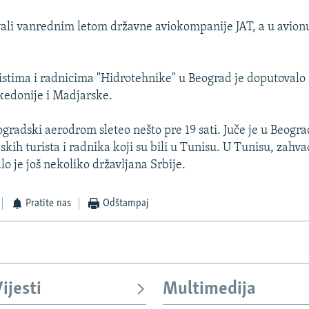
ali vanrednim letom državne aviokompanije JAT, a u avionu
istima i radnicima "Hidrotehnike" u Beograd je doputoval
kedonije i Madjarske.
ogradski aerodrom sleteo nešto pre 19 sati. Juče je u Beogr
skih turista i radnika koji su bili u Tunisu. U Tunisu, zah
o je još nekoliko državljana Srbije.
Pratite nas
Odštampaj
ijesti
Multimedija