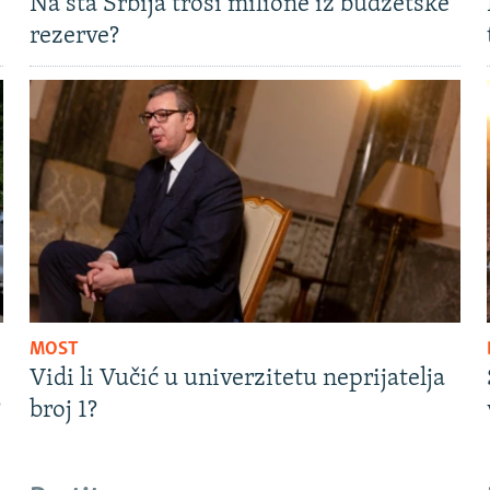
Na šta Srbija troši milione iz budžetske
rezerve?
MOST
Vidi li Vučić u univerzitetu neprijatelja
?
broj 1?