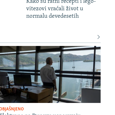
Kako su ratni recepti i lego-
vitezovi vraćali život u
normalu devedesetih
OBJAŠNJENO