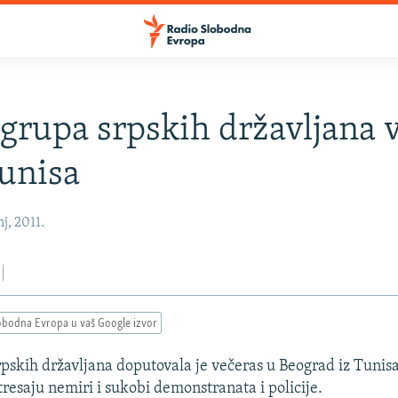
grupa srpskih državljana v
Tunisa
j, 2011.
obodna Evropa u vaš Google izvor
pskih državljana doputovala je večeras u Beograd iz Tunisa
esaju nemiri i sukobi demonstranata i policije.