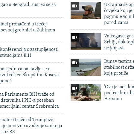
igao u Beograd, susreo se sa
Ukrajina se op
čovjeka koji je
poginule vojni
porodicama
taci pronađeni u trećoj
sovnoj grobnici u Zubinom
Vatrogasci gas
Srbiji, dok topl
ne jenjava
konferencija o zastupljenosti
stitucijama BiH
Dunav testira
stabilnost drž
na sjednica nastavlja se u
koje protiče
avni rok za Skupštinu Kosova
 ponoć
'Ovo je moj dom
pod ruskim dr
ka Parlamenta BiH traže od
Hersonu
edstavnika i PIC-a poseban
emorijalni centar Srebrenica
enatori traže od Trumpove
cije ponovno uvođenje sankcija
ma iz RS