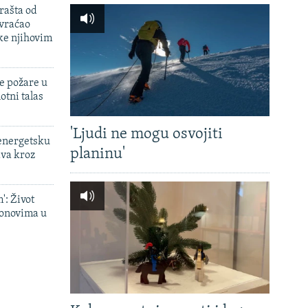
rašta od
 vraćao
ke njihovim
e požare u
otni talas
'Ljudi ne mogu osvojiti
 energetsku
planinu'
ava kroz
': Život
onovima u