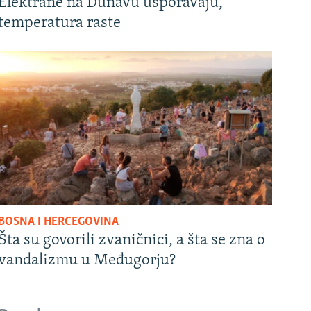
Elektrane na Dunavu usporavaju,
temperatura raste
BOSNA I HERCEGOVINA
Šta su govorili zvaničnici, a šta se zna o
vandalizmu u Međugorju?