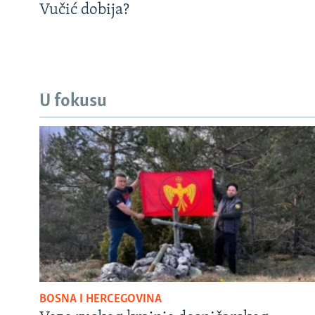
Vučić dobija?
U fokusu
BOSNA I HERCEGOVINA