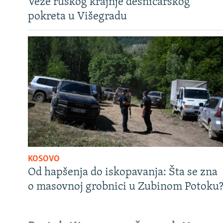
Veze ruskog krajnje desničarskog
pokreta u Višegradu
KOSOVO
Od hapšenja do iskopavanja: Šta se zna
o masovnoj grobnici u Zubinom Potoku