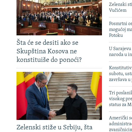
Zelenski st
Vučićem
Posmrtni os
mogućoj ma
Potoku
Šta će se desiti ako se
U Sarajevu 
Skupština Kosova ne
naroda u in
konstituiše do ponoći?
Konstitutiv
subotu, ust
završava u
Tri poslani
visokog pr
status za M
Američki s
administra
Zelenski stiže u Srbiju, šta
zvaničnici