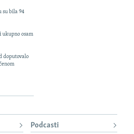
 su bila 94
o i ukupno osam
ad doputovalo
vaćenom
Podcasti