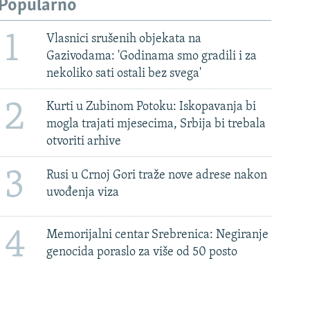
Popularno
1
Vlasnici srušenih objekata na
Gazivodama: 'Godinama smo gradili i za
nekoliko sati ostali bez svega'
2
Kurti u Zubinom Potoku: Iskopavanja bi
mogla trajati mjesecima, Srbija bi trebala
otvoriti arhive
3
Rusi u Crnoj Gori traže nove adrese nakon
uvođenja viza
4
Memorijalni centar Srebrenica: Negiranje
genocida poraslo za više od 50 posto