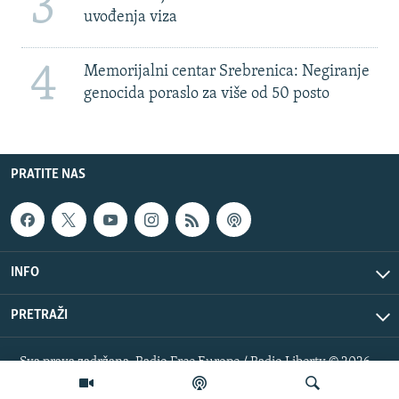
3
uvođenja viza
4
Memorijalni centar Srebrenica: Negiranje
genocida poraslo za više od 50 posto
PRATITE NAS
INFO
PRETRAŽI
Sva prava zadržana. Radio Free Europe / Radio Liberty © 2026
RFE/RL, Inc.