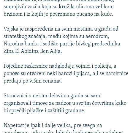
ISPRIČAJ MI
sumnjivih vozila koja su kružila ulicama velikom
brzinom i iz kojih je povremeno pucano na kuće.
DNEVNO@RSE
SPECIJALI RSE
Vojska je raspoređena na svim mestima u gradu od
strateškog značaja, među kojima su aerodrom,
VIŠE OD NASLOVA
PRATITE NAS
Narodna banka i sedište partije bivšeg predsednika
GENOCID U SREBRENICI
Zina El Abidina Ben Alija.
POPLAVE I KLIZIŠTA U BIH 2024.
Pojedine raskrsnice nadgledaju vojnici i policija, a
TV LIBERTY
Sve RFE/RL stranice
ponovo su otvoreni neki barovi i pijaca, ali se namirnice
POST SCRIPTUM
prodaju po višim cenama.
MOJA EVROPA
Stanovnici u nekim delovima grada su sami
TRI DECENIJE OD RATA U BIH
organizovali timove za nadzor u svojim četvrtima kako
bi sprečili pljačke i zaštitili građane.
SVE KARTE DEJTONA
NASTANAK I RASPAD JUGOSLAVIJE
Napetost je ipak i dalje velika, pre svega na