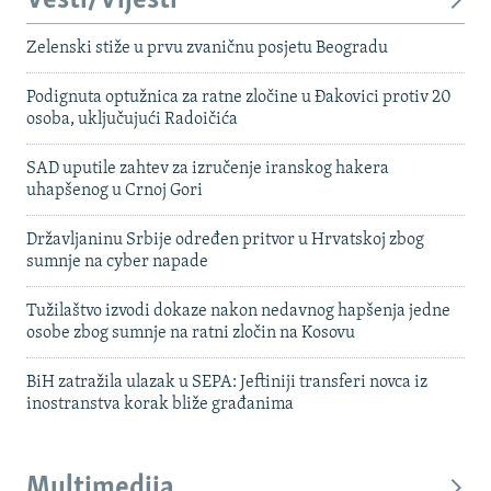
Vesti/Vijesti
Zelenski stiže u prvu zvaničnu posjetu Beogradu
Podignuta optužnica za ratne zločine u Đakovici protiv 20
osoba, uključujući Radoičića
SAD uputile zahtev za izručenje iranskog hakera
uhapšenog u Crnoj Gori
Državljaninu Srbije određen pritvor u Hrvatskoj zbog
sumnje na cyber napade
Tužilaštvo izvodi dokaze nakon nedavnog hapšenja jedne
osobe zbog sumnje na ratni zločin na Kosovu
BiH zatražila ulazak u SEPA: Jeftiniji transferi novca iz
inostranstva korak bliže građanima
Multimedija