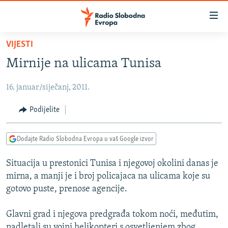
Dostupni
linkovi
Pređite
VIJESTI
na
VIJESTI
Mirnije na ulicama Tunisa
glavni
BOSNA I HERCEGOVINA
sadržaj
16. januar/siječanj, 2011.
SRBIJA
Pređite
na
KOSOVO
Podijelite
glavnu
CRNA GORA
navigaciju
Dodajte Radio Slobodna Evropa u vaš Google izvor
Pređite
VIZUELNO
na
Situacija u prestonici Tunisa i njegovoj okolini danas je
PODCASTI
VIDEO
pretragu
mirna, a manji je i broj policajaca na ulicama koje su
RAT U UKRAJINI
FOTOGALERIJE
gotovo puste, prenose agencije.
KINA NA BALKANU
INFOGRAFIKE
Glavni grad i njegova predgrađa tokom noći, međutim,
RSE PRIČE IZ SVIJETA
nadletali su vojni helikopteri s osvetljenjem zbog