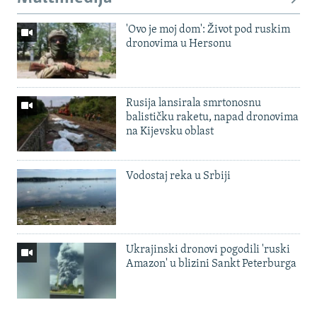
'Ovo je moj dom': Život pod ruskim
dronovima u Hersonu
Rusija lansirala smrtonosnu
balističku raketu, napad dronovima
na Kijevsku oblast
Vodostaj reka u Srbiji
Ukrajinski dronovi pogodili 'ruski
Amazon' u blizini Sankt Peterburga