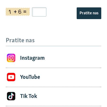
Pratite nas
Pratite nas
Instagram
YouTube
Tik Tok