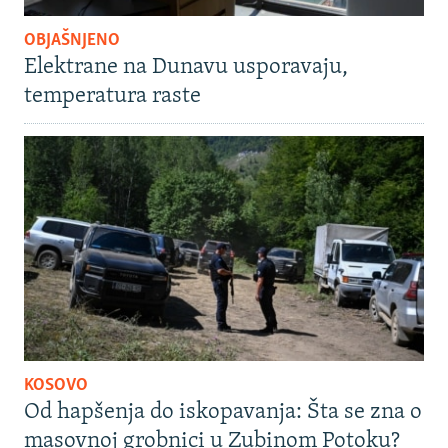
OBJAŠNJENO
Elektrane na Dunavu usporavaju,
temperatura raste
KOSOVO
Od hapšenja do iskopavanja: Šta se zna o
masovnoj grobnici u Zubinom Potoku?