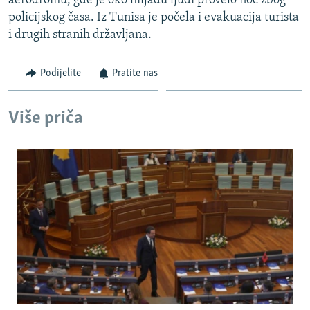
aerodromu, gde je oko hiljadu ljudi provelo noć zbog
policijskog časa. Iz Tunisa je počela i evakuacija turista
i drugih stranih državljana.
Podijelite
Pratite nas
Više priča