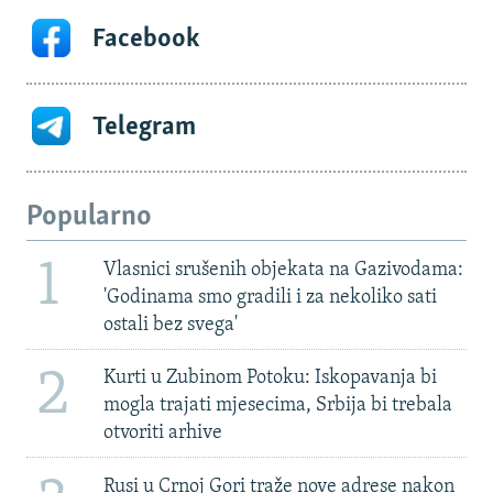
Facebook
Telegram
Popularno
1
Vlasnici srušenih objekata na Gazivodama:
'Godinama smo gradili i za nekoliko sati
ostali bez svega'
2
Kurti u Zubinom Potoku: Iskopavanja bi
mogla trajati mjesecima, Srbija bi trebala
otvoriti arhive
Rusi u Crnoj Gori traže nove adrese nakon