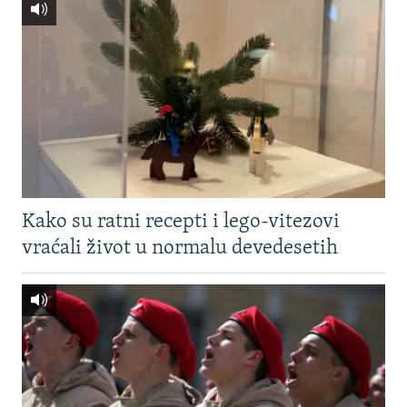
Kako su ratni recepti i lego-vitezovi
vraćali život u normalu devedesetih