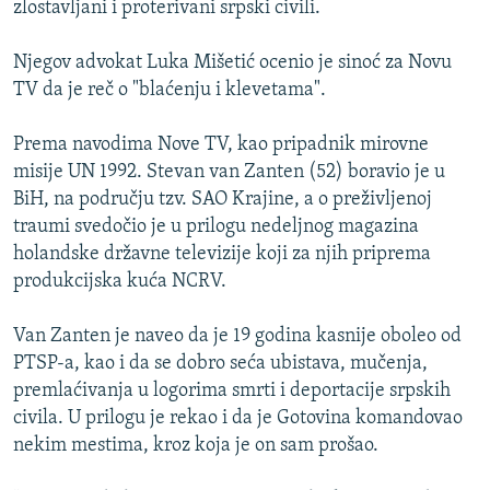
zlostavljani i proterivani srpski civili.
ISPRIČAJ MI
DNEVNO@RSE
Njegov advokat Luka Mišetić ocenio je sinoć za Novu
TV da je reč o "blaćenju i klevetama".
SPECIJALI RSE
VIŠE OD NASLOVA
Prema navodima Nove TV, kao pripadnik mirovne
PRATITE NAS
misije UN 1992. Stevan van Zanten (52) boravio je u
GENOCID U SREBRENICI
BiH, na području tzv. SAO Krajine, a o preživljenoj
POPLAVE I KLIZIŠTA U BIH 2024.
traumi svedočio je u prilogu nedeljnog magazina
holandske državne televizije koji za njih priprema
TV LIBERTY
Sve RFE/RL stranice
produkcijska kuća NCRV.
POST SCRIPTUM
Van Zanten je naveo da je 19 godina kasnije oboleo od
MOJA EVROPA
PTSP-a, kao i da se dobro seća ubistava, mučenja,
TRI DECENIJE OD RATA U BIH
premlaćivanja u logorima smrti i deportacije srpskih
SVE KARTE DEJTONA
civila. U prilogu je rekao i da je Gotovina komandovao
nekim mestima, kroz koja je on sam prošao.
NASTANAK I RASPAD JUGOSLAVIJE