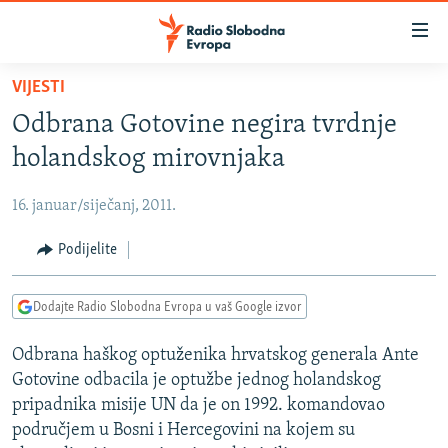
Dostupni
linkovi
Pređite
VIJESTI
na
VIJESTI
Odbrana Gotovine negira tvrdnje
glavni
BOSNA I HERCEGOVINA
sadržaj
holandskog mirovnjaka
SRBIJA
Pređite
na
16. januar/siječanj, 2011.
KOSOVO
glavnu
CRNA GORA
Podijelite
navigaciju
Pređite
VIZUELNO
na
Dodajte Radio Slobodna Evropa u vaš Google izvor
PODCASTI
VIDEO
pretragu
Odbrana haškog optuženika hrvatskog generala Ante
RAT U UKRAJINI
FOTOGALERIJE
Gotovine odbacila je optužbe jednog holandskog
KINA NA BALKANU
INFOGRAFIKE
pripadnika misije UN da je on 1992. komandovao
područjem u Bosni i Hercegovini na kojem su
RSE PRIČE IZ SVIJETA