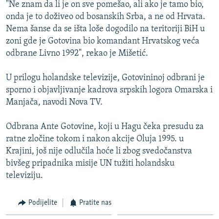
"Ne znam da li je on sve pomešao, ali ako je tamo bio,
onda je to doživeo od bosanskih Srba, a ne od Hrvata.
Nema šanse da se išta loše dogodilo na teritoriji BiH u
zoni gde je Gotovina bio komandant Hrvatskog veća
odbrane Livno 1992", rekao je Mišetić.
U prilogu holandske televizije, Gotovininoj odbrani je
sporno i objavljivanje kadrova srpskih logora Omarska i
Manjača, navodi Nova TV.
Odbrana Ante Gotovine, koji u Hagu čeka presudu za
ratne zločine tokom i nakon akcije Oluja 1995. u
Krajini, još nije odlučila hoće li zbog svedočanstva
bivšeg pripadnika misije UN tužiti holandsku
televiziju.
Podijelite
Pratite nas