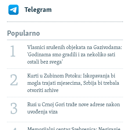
Telegram
Popularno
1
Vlasnici srušenih objekata na Gazivodama:
'Godinama smo gradili i za nekoliko sati
ostali bez svega'
2
Kurti u Zubinom Potoku: Iskopavanja bi
mogla trajati mjesecima, Srbija bi trebala
otvoriti arhive
3
Rusi u Crnoj Gori traže nove adrese nakon
uvođenja viza
Memorijalni centar Srebrenica: Negiranje