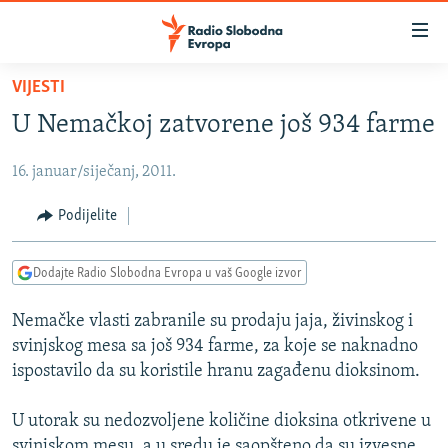
Dostupni
linkovi
Pređite
VIJESTI
na
VIJESTI
U Nemačkoj zatvorene još 934 farme
glavni
BOSNA I HERCEGOVINA
sadržaj
16. januar/siječanj, 2011.
SRBIJA
Pređite
na
KOSOVO
Podijelite
glavnu
CRNA GORA
navigaciju
Dodajte Radio Slobodna Evropa u vaš Google izvor
Pređite
VIZUELNO
na
Nemačke vlasti zabranile su prodaju jaja, živinskog i
PODCASTI
VIDEO
pretragu
svinjskog mesa sa još 934 farme, za koje se naknadno
RAT U UKRAJINI
FOTOGALERIJE
ispostavilo da su koristile hranu zagađenu dioksinom.
KINA NA BALKANU
INFOGRAFIKE
U utorak su nedozvoljene količine dioksina otkrivene u
RSE PRIČE IZ SVIJETA
svinjskom mesu, a u sredu je saopšteno da su izvesne