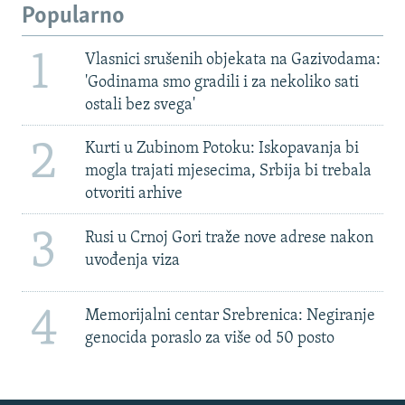
Popularno
1
Vlasnici srušenih objekata na Gazivodama:
'Godinama smo gradili i za nekoliko sati
ostali bez svega'
2
Kurti u Zubinom Potoku: Iskopavanja bi
mogla trajati mjesecima, Srbija bi trebala
otvoriti arhive
3
Rusi u Crnoj Gori traže nove adrese nakon
uvođenja viza
4
Memorijalni centar Srebrenica: Negiranje
genocida poraslo za više od 50 posto