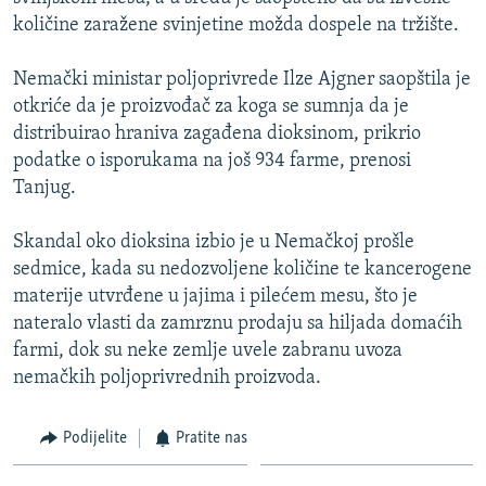
ISPRIČAJ MI
količine zaražene svinjetine možda dospele na tržište.
DNEVNO@RSE
Nemački ministar poljoprivrede Ilze Ajgner saopštila je
SPECIJALI RSE
otkriće da je proizvođač za koga se sumnja da je
distribuirao hraniva zagađena dioksinom, prikrio
VIŠE OD NASLOVA
PRATITE NAS
podatke o isporukama na još 934 farme, prenosi
GENOCID U SREBRENICI
Tanjug.
POPLAVE I KLIZIŠTA U BIH 2024.
Skandal oko dioksina izbio je u Nemačkoj prošle
TV LIBERTY
Sve RFE/RL stranice
sedmice, kada su nedozvoljene količine te kancerogene
POST SCRIPTUM
materije utvrđene u jajima i pilećem mesu, što je
nateralo vlasti da zamrznu prodaju sa hiljada domaćih
MOJA EVROPA
farmi, dok su neke zemlje uvele zabranu uvoza
TRI DECENIJE OD RATA U BIH
nemačkih poljoprivrednih proizvoda.
SVE KARTE DEJTONA
Podijelite
Pratite nas
NASTANAK I RASPAD JUGOSLAVIJE