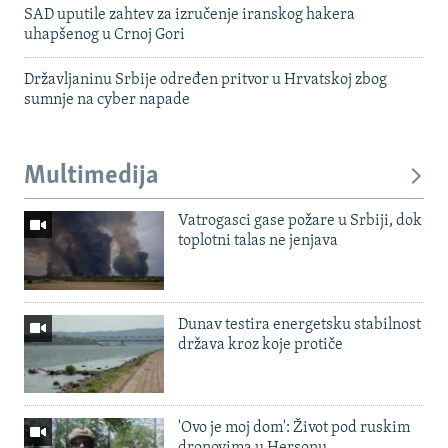
SAD uputile zahtev za izručenje iranskog hakera
uhapšenog u Crnoj Gori
Državljaninu Srbije određen pritvor u Hrvatskoj zbog
sumnje na cyber napade
Multimedija
Vatrogasci gase požare u Srbiji, dok
toplotni talas ne jenjava
Dunav testira energetsku stabilnost
država kroz koje protiče
'Ovo je moj dom': Život pod ruskim