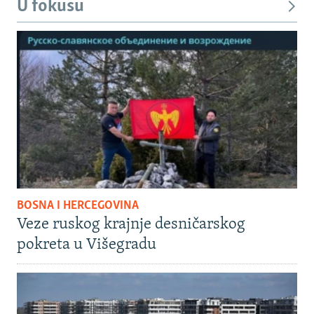
U fokusu
BOSNA I HERCEGOVINA
Veze ruskog krajnje desničarskog
pokreta u Višegradu