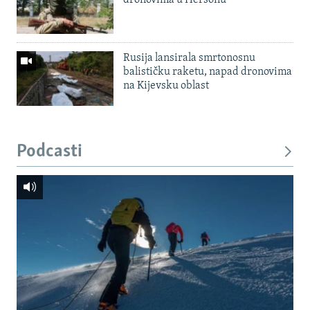
dronovima u Hersonu
Rusija lansirala smrtonosnu
balističku raketu, napad dronovima
na Kijevsku oblast
Podcasti