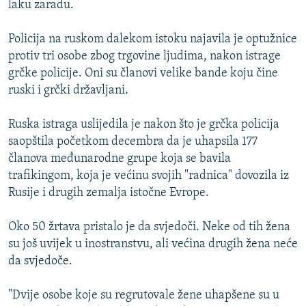
laku zaradu.
ISPRIČAJ MI
DNEVNO@RSE
Policija na ruskom dalekom istoku najavila je optužnice
protiv tri osobe zbog trgovine ljudima, nakon istrage
SPECIJALI RSE
grčke policije. Oni su članovi velike bande koju čine
VIŠE OD NASLOVA
ruski i grčki državljani.
PRATITE NAS
GENOCID U SREBRENICI
Ruska istraga uslijedila je nakon što je grčka policija
POPLAVE I KLIZIŠTA U BIH 2024.
saopštila početkom decembra da je uhapsila 177
članova međunarodne grupe koja se bavila
TV LIBERTY
Sve RFE/RL stranice
trafikingom, koja je većinu svojih "radnica" dovozila iz
POST SCRIPTUM
Rusije i drugih zemalja istočne Evrope.
MOJA EVROPA
Oko 50 žrtava pristalo je da svjedoči. Neke od tih žena
TRI DECENIJE OD RATA U BIH
su još uvijek u inostranstvu, ali većina drugih žena neće
SVE KARTE DEJTONA
da svjedoče.
NASTANAK I RASPAD JUGOSLAVIJE
"Dvije osobe koje su regrutovale žene uhapšene su u