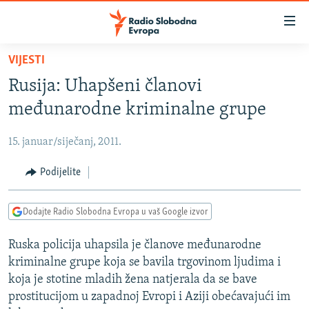
Dostupni
linkovi
Pređite
VIJESTI
na
VIJESTI
Rusija: Uhapšeni članovi
glavni
BOSNA I HERCEGOVINA
sadržaj
međunarodne kriminalne grupe
SRBIJA
Pređite
na
15. januar/siječanj, 2011.
KOSOVO
glavnu
CRNA GORA
Podijelite
navigaciju
Pređite
VIZUELNO
na
Dodajte Radio Slobodna Evropa u vaš Google izvor
PODCASTI
VIDEO
pretragu
Ruska policija uhapsila je članove međunarodne
RAT U UKRAJINI
FOTOGALERIJE
kriminalne grupe koja se bavila trgovinom ljudima i
KINA NA BALKANU
INFOGRAFIKE
koja je stotine mladih žena natjerala da se bave
prostitucijom u zapadnoj Evropi i Aziji obećavajući im
RSE PRIČE IZ SVIJETA