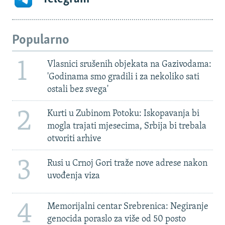
Popularno
1
Vlasnici srušenih objekata na Gazivodama:
'Godinama smo gradili i za nekoliko sati
ostali bez svega'
2
Kurti u Zubinom Potoku: Iskopavanja bi
mogla trajati mjesecima, Srbija bi trebala
otvoriti arhive
3
Rusi u Crnoj Gori traže nove adrese nakon
uvođenja viza
4
Memorijalni centar Srebrenica: Negiranje
genocida poraslo za više od 50 posto