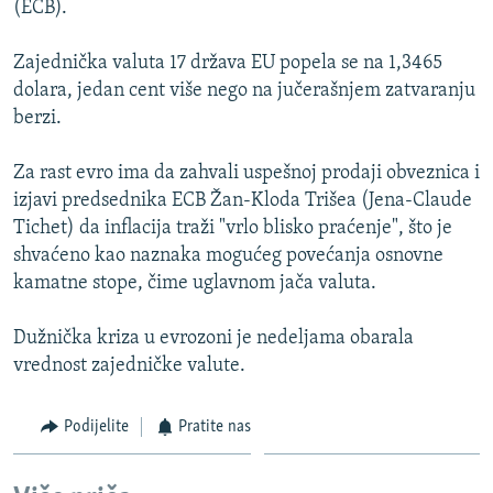
(ECB).
ISPRIČAJ MI
DNEVNO@RSE
Zajednička valuta 17 država EU popela se na 1,3465
dolara, jedan cent više nego na jučerašnjem zatvaranju
SPECIJALI RSE
berzi.
VIŠE OD NASLOVA
PRATITE NAS
Za rast evro ima da zahvali uspešnoj prodaji obveznica i
GENOCID U SREBRENICI
izjavi predsednika ECB Žan-Kloda Trišea (Jena-Claude
POPLAVE I KLIZIŠTA U BIH 2024.
Tichet) da inflacija traži "vrlo blisko praćenje", što je
shvaćeno kao naznaka mogućeg povećanja osnovne
TV LIBERTY
Sve RFE/RL stranice
kamatne stope, čime uglavnom jača valuta.
POST SCRIPTUM
Dužnička kriza u evrozoni je nedeljama obarala
MOJA EVROPA
vrednost zajedničke valute.
TRI DECENIJE OD RATA U BIH
SVE KARTE DEJTONA
Podijelite
Pratite nas
NASTANAK I RASPAD JUGOSLAVIJE