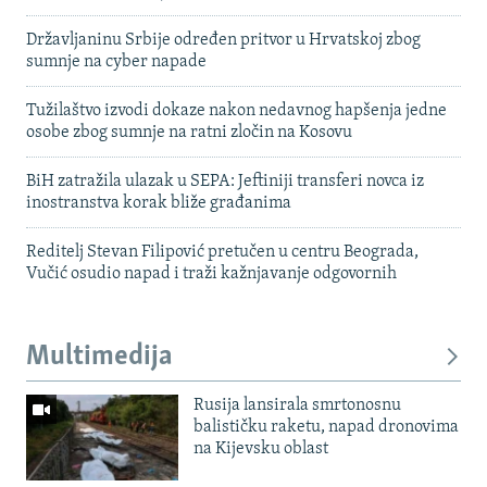
Državljaninu Srbije određen pritvor u Hrvatskoj zbog
sumnje na cyber napade
Tužilaštvo izvodi dokaze nakon nedavnog hapšenja jedne
osobe zbog sumnje na ratni zločin na Kosovu
BiH zatražila ulazak u SEPA: Jeftiniji transferi novca iz
inostranstva korak bliže građanima
Reditelj Stevan Filipović pretučen u centru Beograda,
Vučić osudio napad i traži kažnjavanje odgovornih
Multimedija
Rusija lansirala smrtonosnu
balističku raketu, napad dronovima
na Kijevsku oblast