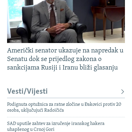
Američki senator ukazuje na napredak u
Senatu dok se prijedlog zakona o
sankcijama Rusiji i Iranu bliži glasanju
Vesti/Vijesti
Podignuta optužnica za ratne zločine u Đakovici protiv 20
osoba, uključujući Radoičića
SAD uputile zahtev za izručenje iranskog hakera
uhapšenog u Crnoj Gori