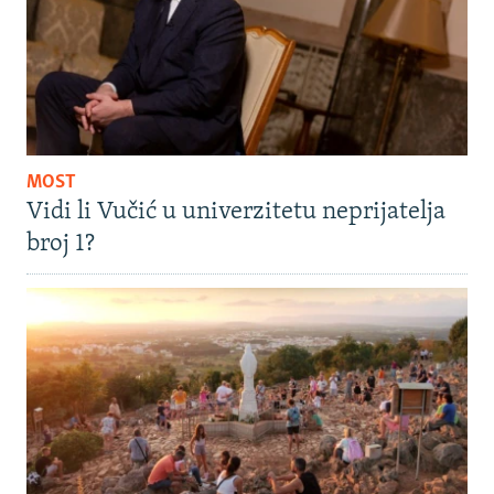
MOST
Vidi li Vučić u univerzitetu neprijatelja
broj 1?