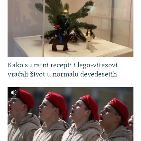
Kako su ratni recepti i lego-vitezovi
vraćali život u normalu devedesetih