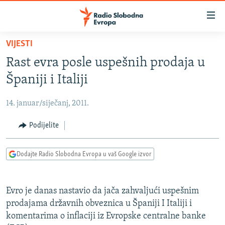
Dostupni
linkovi
Pređite
VIJESTI
na
VIJESTI
Rast evra posle uspešnih prodaja u
glavni
BOSNA I HERCEGOVINA
sadržaj
Španiji i Italiji
SRBIJA
Pređite
na
14. januar/siječanj, 2011.
KOSOVO
glavnu
CRNA GORA
Podijelite
navigaciju
Pređite
VIZUELNO
na
Dodajte Radio Slobodna Evropa u vaš Google izvor
PODCASTI
VIDEO
pretragu
RAT U UKRAJINI
FOTOGALERIJE
Evro je danas nastavio da jača zahvaljući uspešnim
KINA NA BALKANU
INFOGRAFIKE
prodajama državnih obveznica u Španiji I Italiji i
komentarima o inflaciji iz Evropske centralne banke
RSE PRIČE IZ SVIJETA