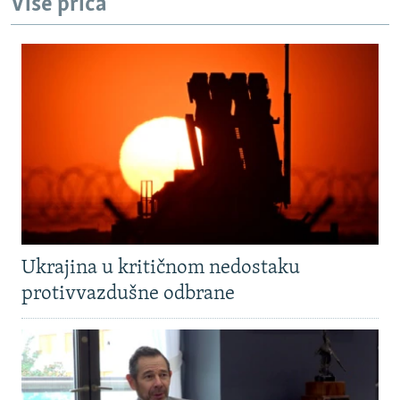
Više priča
Ukrajina u kritičnom nedostaku
protivvazdušne odbrane