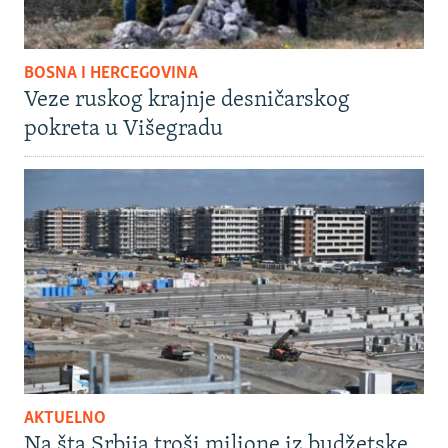
BOSNA I HERCEGOVINA
Veze ruskog krajnje desničarskog
pokreta u Višegradu
AKTUELNO
Na šta Srbija troši milione iz budžetske