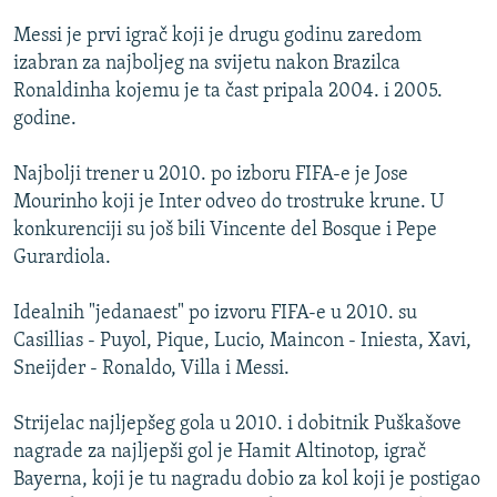
ISPRIČAJ MI
Messi je prvi igrač koji je drugu godinu zaredom
DNEVNO@RSE
izabran za najboljeg na svijetu nakon Brazilca
Ronaldinha kojemu je ta čast pripala 2004. i 2005.
SPECIJALI RSE
godine.
VIŠE OD NASLOVA
PRATITE NAS
Najbolji trener u 2010. po izboru FIFA-e je Jose
GENOCID U SREBRENICI
Mourinho koji je Inter odveo do trostruke krune. U
POPLAVE I KLIZIŠTA U BIH 2024.
konkurenciji su još bili Vincente del Bosque i Pepe
Gurardiola.
TV LIBERTY
Sve RFE/RL stranice
POST SCRIPTUM
Idealnih "jedanaest" po izvoru FIFA-e u 2010. su
Casillias - Puyol, Pique, Lucio, Maincon - Iniesta, Xavi,
MOJA EVROPA
Sneijder - Ronaldo, Villa i Messi.
TRI DECENIJE OD RATA U BIH
SVE KARTE DEJTONA
Strijelac najljepšeg gola u 2010. i dobitnik Puškašove
nagrade za najljepši gol je Hamit Altinotop, igrač
NASTANAK I RASPAD JUGOSLAVIJE
Bayerna, koji je tu nagradu dobio za kol koji je postigao