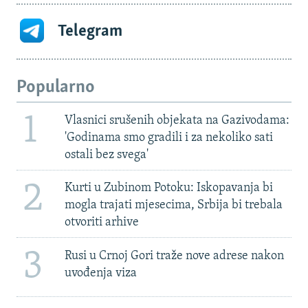
Telegram
Popularno
1
Vlasnici srušenih objekata na Gazivodama:
'Godinama smo gradili i za nekoliko sati
ostali bez svega'
2
Kurti u Zubinom Potoku: Iskopavanja bi
mogla trajati mjesecima, Srbija bi trebala
otvoriti arhive
3
Rusi u Crnoj Gori traže nove adrese nakon
uvođenja viza