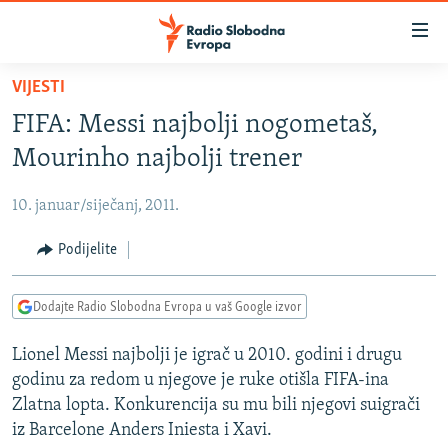
Dostupni
linkovi
Pređite
VIJESTI
na
VIJESTI
FIFA: Messi najbolji nogometaš,
glavni
BOSNA I HERCEGOVINA
sadržaj
Mourinho najbolji trener
SRBIJA
Pređite
na
10. januar/siječanj, 2011.
KOSOVO
glavnu
CRNA GORA
Podijelite
navigaciju
Pređite
VIZUELNO
na
Dodajte Radio Slobodna Evropa u vaš Google izvor
PODCASTI
VIDEO
pretragu
Lionel Messi najbolji je igrač u 2010. godini i drugu
RAT U UKRAJINI
FOTOGALERIJE
godinu za redom u njegove je ruke otišla FIFA-ina
KINA NA BALKANU
INFOGRAFIKE
Zlatna lopta. Konkurencija su mu bili njegovi suigrači
iz Barcelone Anders Iniesta i Xavi.
RSE PRIČE IZ SVIJETA