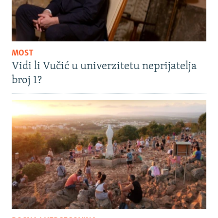
MOST
Vidi li Vučić u univerzitetu neprijatelja
broj 1?