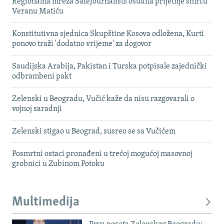
Regionalna mreža SafeJournalists osudila prijetnje smrću
Veranu Matiću
Konstitutivna sjednica Skupštine Kosova odložena, Kurti
ponovo traži 'dodatno vrijeme' za dogovor
Saudijska Arabija, Pakistan i Turska potpisale zajednički
odbrambeni pakt
Zelenski u Beogradu, Vučić kaže da nisu razgovarali o
vojnoj saradnji
Zelenski stigao u Beograd, susreo se sa Vučićem
Posmrtni ostaci pronađeni u trećoj mogućoj masovnoj
grobnici u Zubinom Potoku
Multimedija