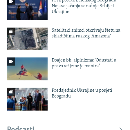
Prva poseta Zelenskog Beogradu:
Najava jačanja saradnje Srbije i
Ukrajine
Satelitski snimci otkrivaju štetu na
skladištima ruskog 'Amazona'
Doajen bh. alpinizma: 'Odustati u
pravo vrijeme je mantra'
Predsjednik Ukrajine u posjeti
Beogradu
Podcasti