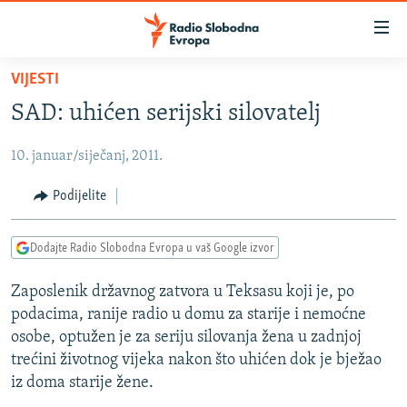
Dostupni
linkovi
Pređite
VIJESTI
na
VIJESTI
SAD: uhićen serijski silovatelj
glavni
BOSNA I HERCEGOVINA
sadržaj
10. januar/siječanj, 2011.
SRBIJA
Pređite
na
KOSOVO
Podijelite
glavnu
CRNA GORA
navigaciju
Dodajte Radio Slobodna Evropa u vaš Google izvor
Pređite
VIZUELNO
na
Zaposlenik državnog zatvora u Teksasu koji je, po
PODCASTI
VIDEO
pretragu
podacima, ranije radio u domu za starije i nemoćne
RAT U UKRAJINI
FOTOGALERIJE
osobe, optužen je za seriju silovanja žena u zadnjoj
KINA NA BALKANU
trećini životnog vijeka nakon što uhićen dok je bježao
INFOGRAFIKE
iz doma starije žene.
RSE PRIČE IZ SVIJETA