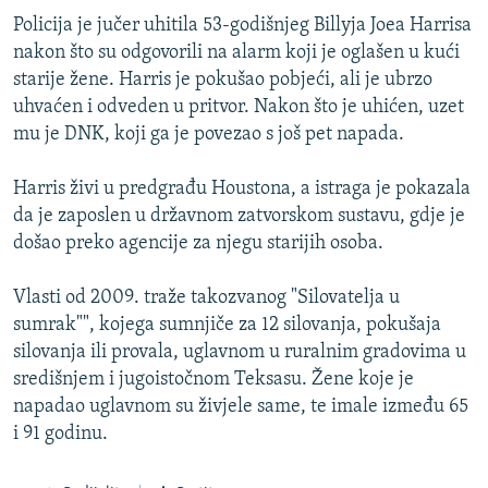
ISPRIČAJ MI
Policija je jučer uhitila 53-godišnjeg Billyja Joea Harrisa
nakon što su odgovorili na alarm koji je oglašen u kući
DNEVNO@RSE
starije žene. Harris je pokušao pobjeći, ali je ubrzo
SPECIJALI RSE
uhvaćen i odveden u pritvor. Nakon što je uhićen, uzet
mu je DNK, koji ga je povezao s još pet napada.
VIŠE OD NASLOVA
PRATITE NAS
GENOCID U SREBRENICI
Harris živi u predgrađu Houstona, a istraga je pokazala
da je zaposlen u državnom zatvorskom sustavu, gdje je
POPLAVE I KLIZIŠTA U BIH 2024.
došao preko agencije za njegu starijih osoba.
TV LIBERTY
Sve RFE/RL stranice
POST SCRIPTUM
Vlasti od 2009. traže takozvanog "Silovatelja u
sumrak"", kojega sumnjiče za 12 silovanja, pokušaja
MOJA EVROPA
silovanja ili provala, uglavnom u ruralnim gradovima u
TRI DECENIJE OD RATA U BIH
središnjem i jugoistočnom Teksasu. Žene koje je
napadao uglavnom su živjele same, te imale između 65
SVE KARTE DEJTONA
i 91 godinu.
NASTANAK I RASPAD JUGOSLAVIJE