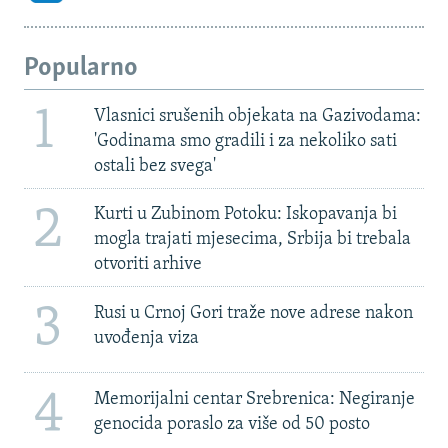
Popularno
1
Vlasnici srušenih objekata na Gazivodama:
'Godinama smo gradili i za nekoliko sati
ostali bez svega'
2
Kurti u Zubinom Potoku: Iskopavanja bi
mogla trajati mjesecima, Srbija bi trebala
otvoriti arhive
3
Rusi u Crnoj Gori traže nove adrese nakon
uvođenja viza
4
Memorijalni centar Srebrenica: Negiranje
genocida poraslo za više od 50 posto