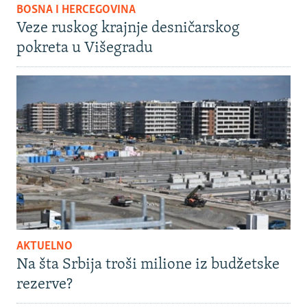
BOSNA I HERCEGOVINA
Veze ruskog krajnje desničarskog
pokreta u Višegradu
AKTUELNO
Na šta Srbija troši milione iz budžetske
rezerve?