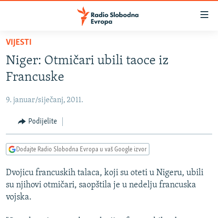
Dostupni
linkovi
Pređite
VIJESTI
na
VIJESTI
Niger: Otmičari ubili taoce iz
glavni
BOSNA I HERCEGOVINA
sadržaj
Francuske
SRBIJA
Pređite
na
9. januar/siječanj, 2011.
KOSOVO
glavnu
CRNA GORA
Podijelite
navigaciju
Pređite
VIZUELNO
na
Dodajte Radio Slobodna Evropa u vaš Google izvor
PODCASTI
VIDEO
pretragu
Dvojicu francuskih talaca, koji su oteti u Nigeru, ubili
RAT U UKRAJINI
FOTOGALERIJE
su njihovi otmičari, saopštila je u nedelju francuska
KINA NA BALKANU
INFOGRAFIKE
vojska.
RSE PRIČE IZ SVIJETA