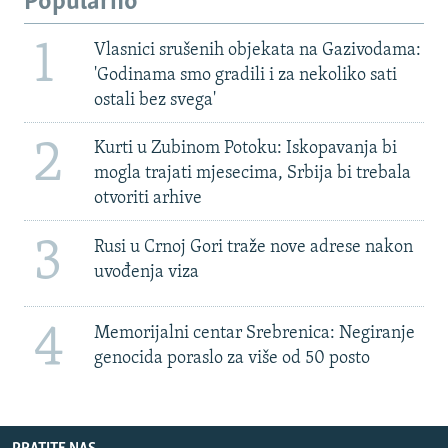
Popularno
1
Vlasnici srušenih objekata na Gazivodama:
'Godinama smo gradili i za nekoliko sati
ostali bez svega'
2
Kurti u Zubinom Potoku: Iskopavanja bi
mogla trajati mjesecima, Srbija bi trebala
otvoriti arhive
3
Rusi u Crnoj Gori traže nove adrese nakon
uvođenja viza
4
Memorijalni centar Srebrenica: Negiranje
genocida poraslo za više od 50 posto