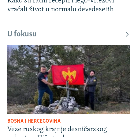
Kako su ratni recepti i lego-vitezovi
vraćali život u normalu devedesetih
U fokusu
BOSNA I HERCEGOVINA
Veze ruskog krajnje desničarskog