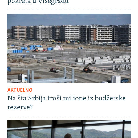
pokreta u Višegradu
AKTUELNO
Na šta Srbija troši milione iz budžetske
rezerve?