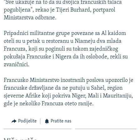
"Sve ukazuje na to da su dvojica francuskih talaca
ISPRIČAJ MI
pogubljena", rekao je Tijeri Burhard, portparol
DNEVNO@RSE
Ministarstva odbrane.
SPECIJALI RSE
Pripadnici militantne grupe povezane sa Al kaidom
VIŠE OD NASLOVA
oteli su u petak u restoranu u Niameju dva mlada
PRATITE NAS
Francuza, koji su poginuli su tokom zajedničkog
GENOCID U SREBRENICI
pokušaja Francuske i Nigera da ih oslobode, rekli su
POPLAVE I KLIZIŠTA U BIH 2024.
zvaničnici.
TV LIBERTY
Sve RFE/RL stranice
Francusko Ministarstvo inostranih poslova upozorilo je
POST SCRIPTUM
francuske državljane da ne putuju u Sahel, region
sjeverne Afrike koji pokriva Niger, Mali i Mauritaniju,
MOJA EVROPA
gde je nekoliko Francuza oteto ranije.
TRI DECENIJE OD RATA U BIH
SVE KARTE DEJTONA
Podijelite
Pratite nas
NASTANAK I RASPAD JUGOSLAVIJE