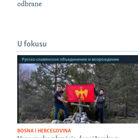
odbrane
U fokusu
BOSNA I HERCEGOVINA