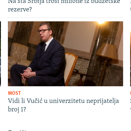
Na šta Srbija troši milione iz budžetske
rezerve?
MOST
Vidi li Vučić u univerzitetu neprijatelja
?
broj 1?