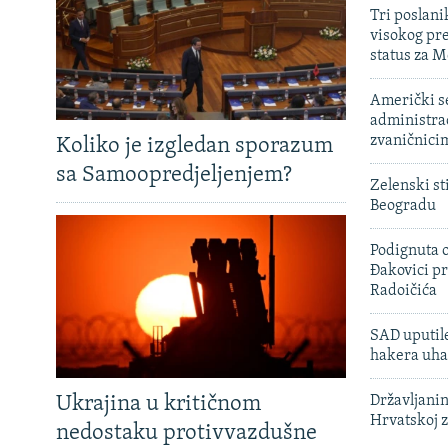
Tri poslani
visokog pr
status za M
Američki s
administra
zvaničnici
Koliko je izgledan sporazum
sa Samoopredjeljenjem?
Zelenski st
Beogradu
Podignuta o
Đakovici pr
Radoičića
SAD uputile
hakera uha
Ukrajina u kritičnom
Državljanin
Hrvatskoj 
nedostaku protivvazdušne