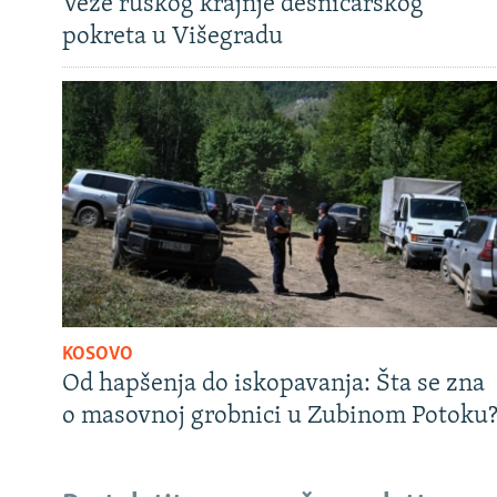
Veze ruskog krajnje desničarskog
pokreta u Višegradu
KOSOVO
Od hapšenja do iskopavanja: Šta se zna
o masovnoj grobnici u Zubinom Potoku