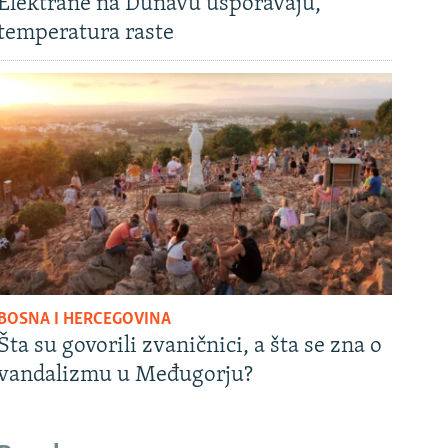
Elektrane na Dunavu usporavaju,
temperatura raste
BOSNA I HERCEGOVINA
Šta su govorili zvaničnici, a šta se zna o
vandalizmu u Međugorju?