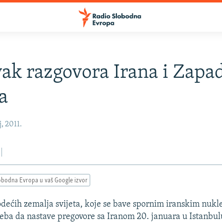
ak razgovora Irana i Zapa
a
j, 2011.
obodna Evropa u vaš Google izvor
odećih zemalja svijeta, koje se bave spornim iranskim nuk
ba da nastave pregovore sa Iranom 20. januara u Istanbulu