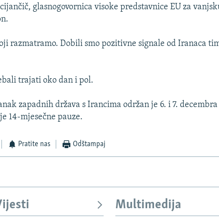
ijančič, glasnogovornica visoke predstavnice EU za vanjsk
on.
oji razmatramo. Dobili smo pozitivne signale od Iranaca t
ebali trajati oko dan i pol.
anak zapadnih država s Irancima održan je 6. i 7. decembra
ije 14-mjesečne pauze.
Pratite nas
Odštampaj
ijesti
Multimedija