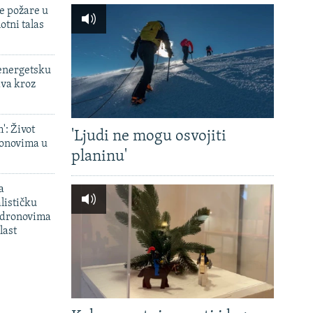
e požare u
otni talas
 energetsku
ava kroz
': Život
'Ljudi ne mogu osvojiti
onovima u
planinu'
a
lističku
 dronovima
last