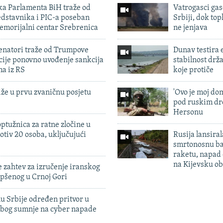
ka Parlamenta BiH traže od
Vatrogasci gas
edstavnika i PIC-a poseban
Srbiji, dok topl
emorijalni centar Srebrenica
ne jenjava
enatori traže od Trumpove
Dunav testira
cije ponovno uvođenje sankcija
stabilnost drž
ma iz RS
koje protiče
iže u prvu zvaničnu posjetu
'Ovo je moj dom
pod ruskim dr
Hersonu
ptužnica za ratne zločine u
otiv 20 osoba, uključujući
Rusija lansiral
smrtonosnu ba
raketu, napad
na Kijevsku ob
 zahtev za izručenje iranskog
pšenog u Crnoj Gori
u Srbije određen pritvor u
zbog sumnje na cyber napade