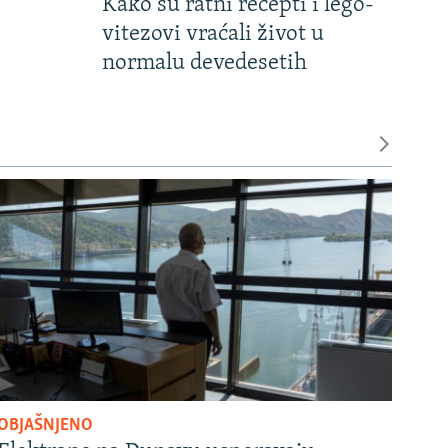
Kako su ratni recepti i lego-
vitezovi vraćali život u
normalu devedesetih
OBJAŠNJENO