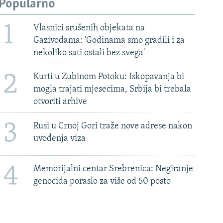
Popularno
1
Vlasnici srušenih objekata na
Gazivodama: 'Godinama smo gradili i za
nekoliko sati ostali bez svega'
2
Kurti u Zubinom Potoku: Iskopavanja bi
mogla trajati mjesecima, Srbija bi trebala
otvoriti arhive
3
Rusi u Crnoj Gori traže nove adrese nakon
uvođenja viza
4
Memorijalni centar Srebrenica: Negiranje
genocida poraslo za više od 50 posto