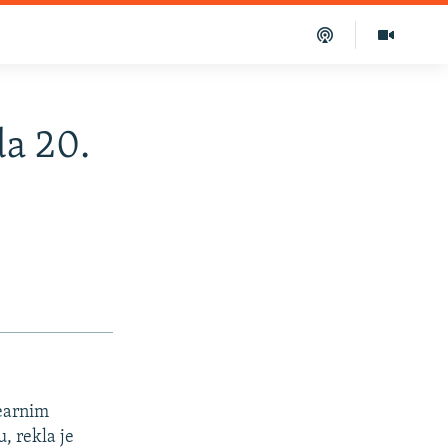
da 20.
learnim
, rekla je