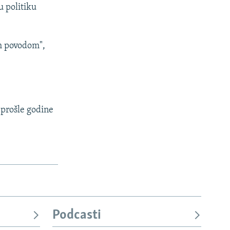
u politiku
im povodom",
 prošle godine
Podcasti