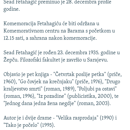
Sead Fetahagić preminuo je 28. decembra prošle
ISPRIČAJ MI
godine.
DNEVNO@RSE
Komemoracija Fetahagiću će biti održana u
SPECIJALI RSE
Komemorativnom centru na Barama s početkom u
VIŠE OD NASLOVA
12.15 sati, a sahrana nakon komemoracije.
PRATITE NAS
GENOCID U SREBRENICI
Sead Fetahagić je rođen 23. decembra 1935. godine u
POPLAVE I KLIZIŠTA U BIH 2024.
Žepču. Filozofski fakultet je završio u Sarajevu.
TV LIBERTY
Sve RFE/RL stranice
Objavio je pet knjiga - "Četvrtak poslije petka" (priče,
POST SCRIPTUM
1960), "Go čovjek na krečnjaku" (priče, 1976), "Drugo
kraljevstvo smrti" (roman, 1989), "Poljubi pa ostavi"
MOJA EVROPA
(roman, 1996), "Iz pozadine" (publicistika, 2000), te
TRI DECENIJE OD RATA U BIH
"Jednog dana jedna žena negdje" (roman, 2003).
SVE KARTE DEJTONA
Autor je i dvije drame - "Velika rasprodaja" (1990) i
NASTANAK I RASPAD JUGOSLAVIJE
"Tako je počelo" (1995).