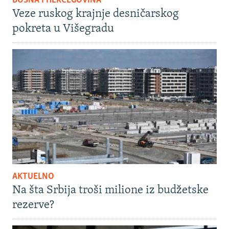
BOSNA I HERCEGOVINA
Veze ruskog krajnje desničarskog
pokreta u Višegradu
AKTUELNO
Na šta Srbija troši milione iz budžetske
rezerve?