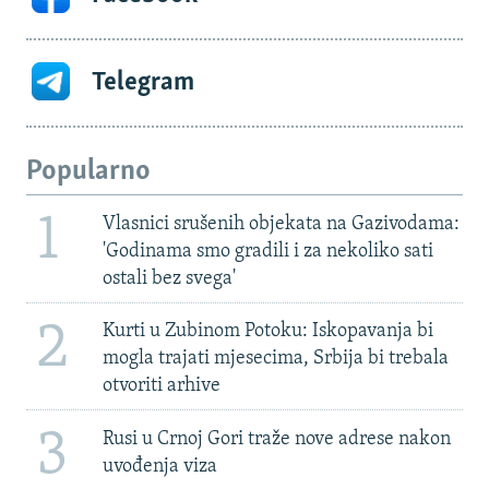
Telegram
Popularno
1
Vlasnici srušenih objekata na Gazivodama:
'Godinama smo gradili i za nekoliko sati
ostali bez svega'
2
Kurti u Zubinom Potoku: Iskopavanja bi
mogla trajati mjesecima, Srbija bi trebala
otvoriti arhive
3
Rusi u Crnoj Gori traže nove adrese nakon
uvođenja viza