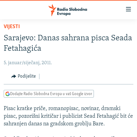
Dostupni
linkovi
Pređite
VIJESTI
na
VIJESTI
Sarajevo: Danas sahrana pisca Seada
glavni
BOSNA I HERCEGOVINA
sadržaj
Fetahagića
SRBIJA
Pređite
na
5. januar/siječanj, 2011.
KOSOVO
glavnu
CRNA GORA
Podijelite
navigaciju
Pređite
VIZUELNO
na
Dodajte Radio Slobodna Evropa u vaš Google izvor
PODCASTI
VIDEO
pretragu
Pisac kratke priče, romanopisac, novinar, dramski
RAT U UKRAJINI
FOTOGALERIJE
pisac, pozorišni kritičar i publicist Sead Fetahagić bit će
KINA NA BALKANU
INFOGRAFIKE
sahranjen danas na gradskom groblju Bare.
RSE PRIČE IZ SVIJETA