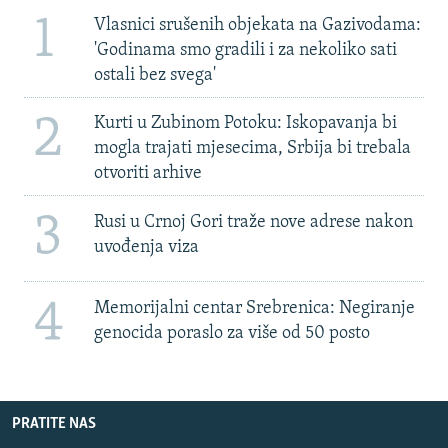
1
Vlasnici srušenih objekata na Gazivodama:
'Godinama smo gradili i za nekoliko sati
ostali bez svega'
2
Kurti u Zubinom Potoku: Iskopavanja bi
mogla trajati mjesecima, Srbija bi trebala
otvoriti arhive
3
Rusi u Crnoj Gori traže nove adrese nakon
uvođenja viza
4
Memorijalni centar Srebrenica: Negiranje
genocida poraslo za više od 50 posto
PRATITE NAS