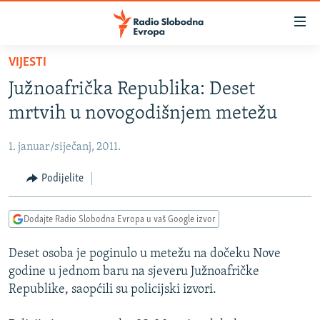
Dostupni
linkovi
Pređite
VIJESTI
na
VIJESTI
Južnoafrička Republika: Deset
glavni
BOSNA I HERCEGOVINA
sadržaj
mrtvih u novogodišnjem metežu
SRBIJA
Pređite
na
1. januar/siječanj, 2011.
KOSOVO
glavnu
CRNA GORA
Podijelite
navigaciju
Pređite
VIZUELNO
na
Dodajte Radio Slobodna Evropa u vaš Google izvor
PODCASTI
VIDEO
pretragu
Deset osoba je poginulo u metežu na dočeku Nove
RAT U UKRAJINI
FOTOGALERIJE
godine u jednom baru na sjeveru Južnoafričke
KINA NA BALKANU
INFOGRAFIKE
Republike, saopćili su policijski izvori.
RSE PRIČE IZ SVIJETA