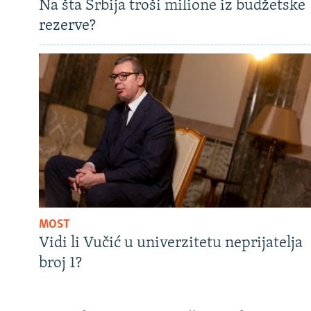
Na šta Srbija troši milione iz budžetske
rezerve?
MOST
Vidi li Vučić u univerzitetu neprijatelja
broj 1?