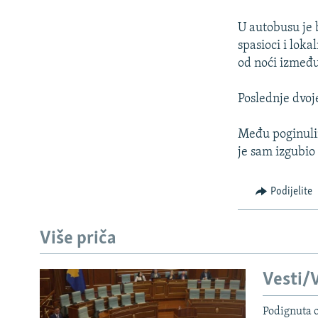
ISPRIČAJ MI
DNEVNO@RSE
U autobusu je 
spasioci i lok
SPECIJALI RSE
od noći između 
VIŠE OD NASLOVA
Poslednje dvoje
GENOCID U SREBRENICI
POPLAVE I KLIZIŠTA U BIH 2024.
Među poginulim
je sam izgubio 
TV LIBERTY
POST SCRIPTUM
Podijelite
MOJA EVROPA
TRI DECENIJE OD RATA U BIH
Više priča
SVE KARTE DEJTONA
Vesti/V
NASTANAK I RASPAD JUGOSLAVIJE
Podignuta o