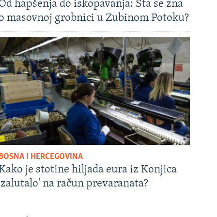
Od hapšenja do iskopavanja: Šta se zna
o masovnoj grobnici u Zubinom Potoku?
BOSNA I HERCEGOVINA
Kako je stotine hiljada eura iz Konjica
'zalutalo' na račun prevaranata?