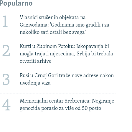
Popularno
1
Vlasnici srušenih objekata na
Gazivodama: 'Godinama smo gradili i za
nekoliko sati ostali bez svega'
2
Kurti u Zubinom Potoku: Iskopavanja bi
mogla trajati mjesecima, Srbija bi trebala
otvoriti arhive
3
Rusi u Crnoj Gori traže nove adrese nakon
uvođenja viza
4
Memorijalni centar Srebrenica: Negiranje
genocida poraslo za više od 50 posto