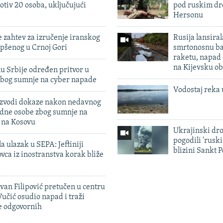
otiv 20 osoba, uključujući
pod ruskim dr
Hersonu
 zahtev za izručenje iranskog
Rusija lansiral
pšenog u Crnoj Gori
smrtonosnu ba
raketu, napad
na Kijevsku ob
u Srbije određen pritvor u
zbog sumnje na cyber napade
Vodostaj reka 
 izvodi dokaze nakon nedavnog
edne osobe zbog sumnje na
n na Kosovu
Ukrajinski dr
pogodili 'rusk
a ulazak u SEPA: Jeftiniji
blizini Sankt 
ovca iz inostranstva korak bliže
evan Filipović pretučen u centru
učić osudio napad i traži
e odgovornih