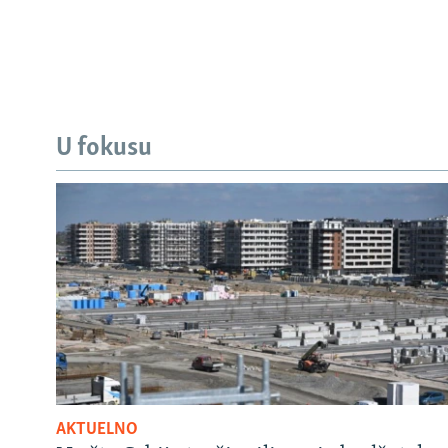
U fokusu
AKTUELNO