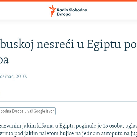
buskoj nesreći u Egiptu p
ba
osinac, 2010.
obodna Evropa u vaš Google izvor
azvanim jakim kišama u Egiptu poginulo je 15 osoba, ugla
vrnuo pod jakim naletom bujice na jednom autoputu na ju