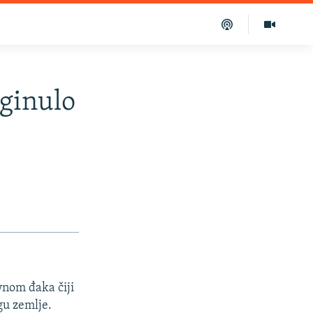
oginulo
vnom đaka čiji
gu zemlje.