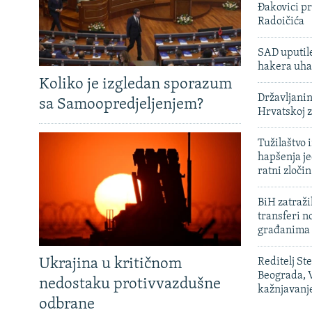
Đakovici pr
Radoičića
SAD uputile
hakera uha
Koliko je izgledan sporazum
Državljanin
sa Samoopredjeljenjem?
Hrvatskoj 
Tužilaštvo
hapšenja j
ratni zloči
BiH zatražil
transferi n
građanima
Ukrajina u kritičnom
Reditelj St
Beograda, V
nedostaku protivvazdušne
kažnjavanj
odbrane