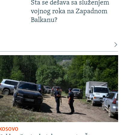
Šta se dešava sa služenjem
vojnog roka na Zapadnom
Balkanu?
KOSOVO