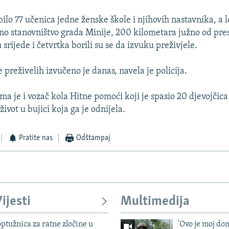
bilo 77 učenica jedne ženske škole i njihovih nastavnika, a 
alno stanovništvo grada Minije, 200 kilometara južno od pre
srijede i četvrtka borili su se da izvuku preživjele.
 preživelih izvučeno je danas, navela je policija.
a je i vozač kola Hitne pomoći koji je spasio 20 djevojčica
život u bujici koja ga je odnijela.
Pratite nas
Odštampaj
ijesti
Multimedija
ptužnica za ratne zločine u
'Ovo je moj dom