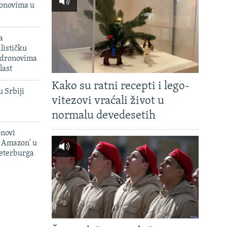
onovima u
a
lističku
 dronovima
last
Kako su ratni recepti i lego-
u Srbiji
vitezovi vraćali život u
normalu devedesetih
onovi
i Amazon' u
Peterburga