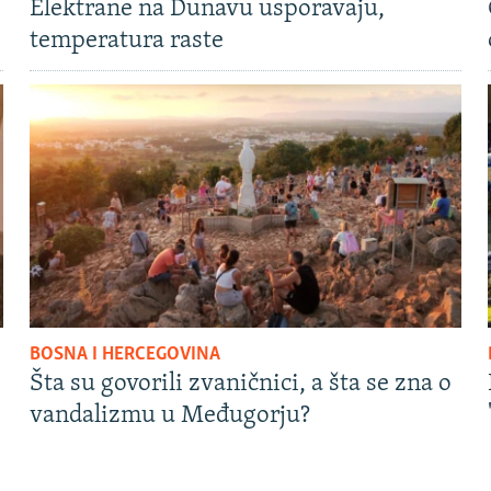
Elektrane na Dunavu usporavaju,
temperatura raste
BOSNA I HERCEGOVINA
Šta su govorili zvaničnici, a šta se zna o
vandalizmu u Međugorju?