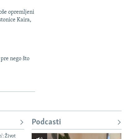
loše opremljeni
stonice Kaira,
 pre nego što
Podcasti
': Život