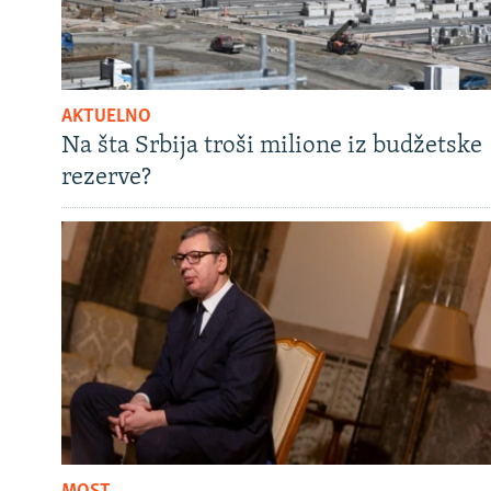
AKTUELNO
Na šta Srbija troši milione iz budžetske
rezerve?