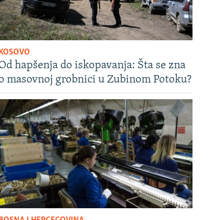
KOSOVO
Od hapšenja do iskopavanja: Šta se zna
o masovnoj grobnici u Zubinom Potoku?