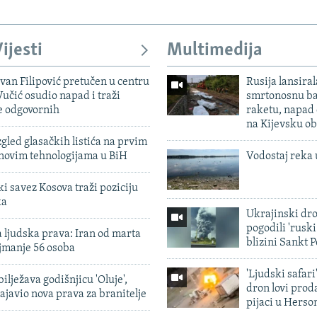
ijesti
Multimedija
evan Filipović pretučen u centru
Rusija lansiral
učić osudio napad i traži
smrtonosnu ba
e odgovornih
raketu, napad
na Kijevsku ob
zgled glasačkih listića na prvim
 novim tehnologijama u BiH
Vodostaj reka 
 savez Kosova traži poziciju
ka
Ukrajinski dr
pogodili 'rusk
 ljudska prava: Iran od marta
blizini Sankt 
jmanje 56 osoba
'Ljudski safari
ilježava godišnjicu 'Oluje',
dron lovi prod
ajavio nova prava za branitelje
pijaci u Herso