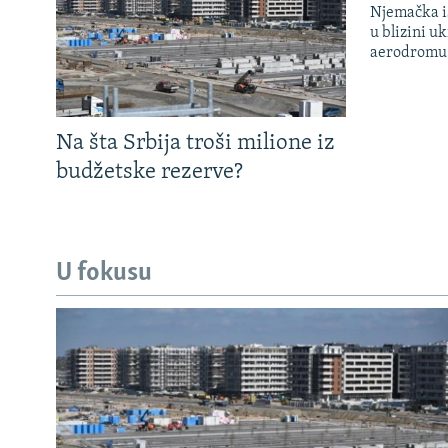
Njemačka is
u blizini u
aerodromu
Na šta Srbija troši milione iz
budžetske rezerve?
U fokusu