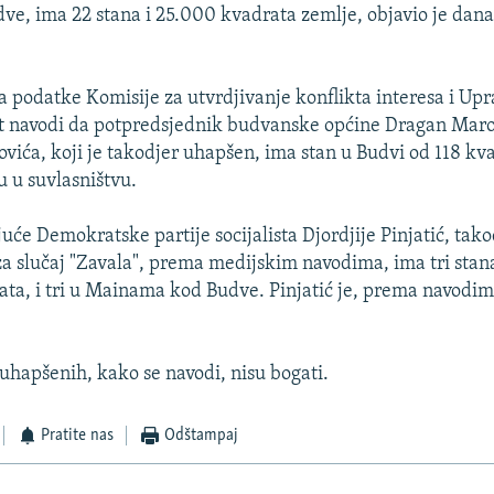
ve, ima 22 stana i 25.000 kvadrata zemlje, objavio je dana
na podatke Komisije za utvrdjivanje konflikta interesa i Upr
st navodi da potpredsjednik budvanske općine Dragan Maro
vića, koji je takodjer uhapšen, ima stan u Budvi od 118 kv
u u suvlasništvu.
uće Demokratske partije socijalista Djordjije Pinjatić, tako
a slučaj "Zavala", prema medijskim navodima, ima tri stan
ta, i tri u Mainama kod Budve. Pinjatić je, prema navodim
uhapšenih, kako se navodi, nisu bogati.
Pratite nas
Odštampaj