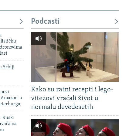
Podcasti
a
lističku
 dronovima
last
u Srbiji
Kako su ratni recepti i lego-
onovi
vitezovi vraćali život u
i Amazon' u
Peterburga
normalu devedesetih
': Ruski
avača na
nu