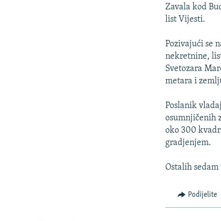
ISPRIČAJ MI
Zavala kod Bud
DNEVNO@RSE
list Vijesti.
SPECIJALI RSE
Pozivajući se 
VIŠE OD NASLOVA
nekretnine, li
Svetozara Maro
GENOCID U SREBRENICI
metara i zemlj
POPLAVE I KLIZIŠTA U BIH 2024.
Poslanik vladaj
TV LIBERTY
osumnjičenih z
POST SCRIPTUM
oko 300 kvadra
gradjenjem.
MOJA EVROPA
TRI DECENIJE OD RATA U BIH
Ostalih sedam 
SVE KARTE DEJTONA
Podijelite
NASTANAK I RASPAD JUGOSLAVIJE