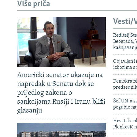
Više priča
Vesti/V
Reditelj St
Beograda, V
kažnjavanj
Objavljen i
izborima s
Američki senator ukazuje na
Demokratski
napredak u Senatu dok se
predsedni
prijedlog zakona o
sankcijama Rusiji i Iranu bliži
Šef UN-a za
pogubio na
glasanju
Hrvatska ob
Plenković n