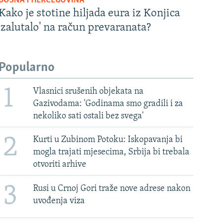
BOSNA I HERCEGOVINA
Kako je stotine hiljada eura iz Konjica
'zalutalo' na račun prevaranata?
Popularno
1
Vlasnici srušenih objekata na
Gazivodama: 'Godinama smo gradili i za
nekoliko sati ostali bez svega'
2
Kurti u Zubinom Potoku: Iskopavanja bi
mogla trajati mjesecima, Srbija bi trebala
otvoriti arhive
3
Rusi u Crnoj Gori traže nove adrese nakon
uvođenja viza