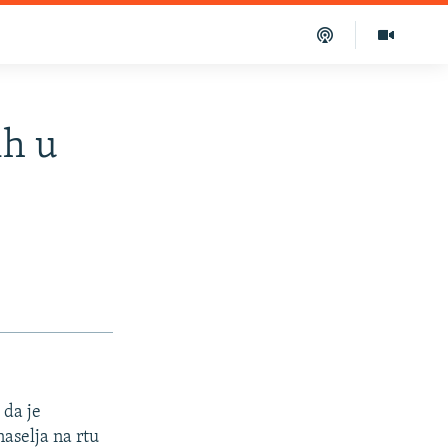
ih u
 da je
naselja na rtu