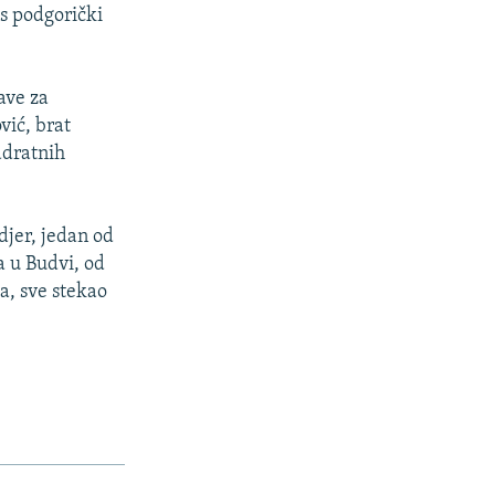
s podgorički
ave za
vić, brat
adratnih
djer, jedan od
a u Budvi, od
a, sve stekao