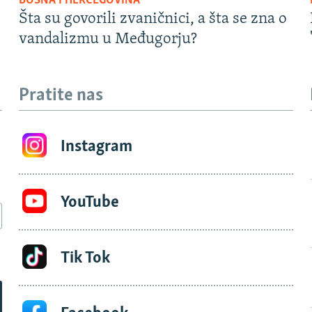
BOSNA I HERCEGOVINA
Šta su govorili zvaničnici, a šta se zna o
vandalizmu u Međugorju?
Pratite nas
Instagram
YouTube
Tik Tok