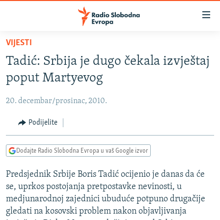
Dostupni
linkovi
Pređite
VIJESTI
na
VIJESTI
Tadić: Srbija je dugo čekala izvještaj
glavni
BOSNA I HERCEGOVINA
sadržaj
poput Martyevog
SRBIJA
Pređite
na
20. decembar/prosinac, 2010.
KOSOVO
glavnu
CRNA GORA
Podijelite
navigaciju
Pređite
VIZUELNO
na
Dodajte Radio Slobodna Evropa u vaš Google izvor
PODCASTI
VIDEO
pretragu
Predsjednik Srbije Boris Tadić ocijenio je danas da će
RAT U UKRAJINI
FOTOGALERIJE
se, uprkos postojanja pretpostavke nevinosti, u
KINA NA BALKANU
INFOGRAFIKE
medjunarodnoj zajednici ubuduće potpuno drugačije
gledati na kosovski problem nakon objavljivanja
RSE PRIČE IZ SVIJETA