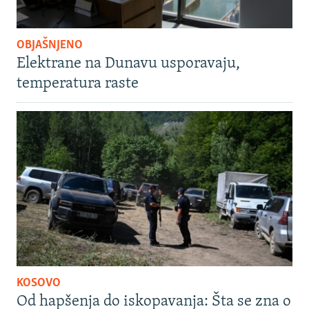
OBJAŠNJENO
Elektrane na Dunavu usporavaju,
temperatura raste
KOSOVO
Od hapšenja do iskopavanja: Šta se zna o