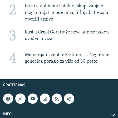
2
Kurti u Zubinom Potoku: Iskopavanja bi
mogla trajati mjesecima, Srbija bi trebala
otvoriti arhive
3
Rusi u Crnoj Gori traže nove adrese nakon
uvođenja viza
4
Memorijalni centar Srebrenica: Negiranje
genocida poraslo za više od 50 posto
PRATITE NAS
INFO