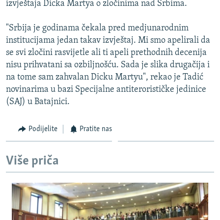
izvještaja Dicka Martya o zločinima nad Srbima.
ISPRIČAJ MI
DNEVNO@RSE
"Srbija je godinama čekala pred medjunarodnim
institucijama jedan takav izvještaj. Mi smo apelirali da
SPECIJALI RSE
se svi zločini rasvijetle ali ti apeli prethodnih decenija
VIŠE OD NASLOVA
nisu prihvatani sa ozbiljnošću. Sada je slika drugačija i
PRATITE NAS
na tome sam zahvalan Dicku Martyu", rekao je Tadić
GENOCID U SREBRENICI
novinarima u bazi Specijalne antiterorističke jedinice
POPLAVE I KLIZIŠTA U BIH 2024.
(SAJ) u Batajnici.
TV LIBERTY
Sve RFE/RL stranice
Podijelite
Pratite nas
POST SCRIPTUM
MOJA EVROPA
Više priča
TRI DECENIJE OD RATA U BIH
SVE KARTE DEJTONA
NASTANAK I RASPAD JUGOSLAVIJE