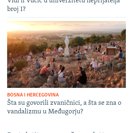
Vidi li Vučić u univerzitetu neprijatelja
broj 1?
BOSNA I HERCEGOVINA
Šta su govorili zvaničnici, a šta se zna o
vandalizmu u Međugorju?