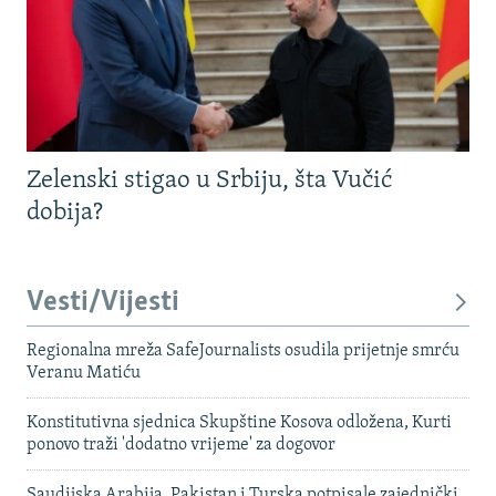
Zelenski stigao u Srbiju, šta Vučić
dobija?
Vesti/Vijesti
Regionalna mreža SafeJournalists osudila prijetnje smrću
Veranu Matiću
Konstitutivna sjednica Skupštine Kosova odložena, Kurti
ponovo traži 'dodatno vrijeme' za dogovor
Saudijska Arabija, Pakistan i Turska potpisale zajednički