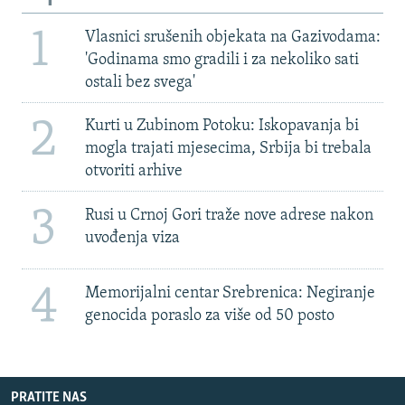
1
Vlasnici srušenih objekata na Gazivodama:
'Godinama smo gradili i za nekoliko sati
ostali bez svega'
2
Kurti u Zubinom Potoku: Iskopavanja bi
mogla trajati mjesecima, Srbija bi trebala
otvoriti arhive
3
Rusi u Crnoj Gori traže nove adrese nakon
uvođenja viza
4
Memorijalni centar Srebrenica: Negiranje
genocida poraslo za više od 50 posto
PRATITE NAS