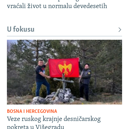
vraćali život u normalu devedesetih
U fokusu
BOSNA I HERCEGOVINA
Veze ruskog krajnje desničarskog
pokreta u Višegradu