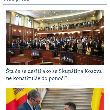
Šta će se desiti ako se Skupština Kosova
ne konstituiše do ponoći?