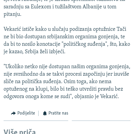
ISPRIČAJ MI
saradnju sa Eulexom i tužilaštvom Albanije u tom
pitanju.
DNEVNO@RSE
SPECIJALI RSE
Vekarić ističe kako u slučaju podizanja optužnice Tači
ne bi bio dostupan srbijanskim organima gonjenja, te
VIŠE OD NASLOVA
PRATITE NAS
da bi to nosilo konotacije "političkog suđenja", što, kako
GENOCID U SREBRENICI
je kazao, Srbija želi izbjeći.
POPLAVE I KLIZIŠTA U BIH 2024.
"Ukoliko netko nije dostupan našim organima gonjenja,
TV LIBERTY
Sve RFE/RL stranice
nije svrsihodno da se takvi procesi započinju jer isuviše
POST SCRIPTUM
sliče na politička suđenja. Osim toga, ako nema
optuženog na klupi, bilo bi teško utvrditi pravdu bez
MOJA EVROPA
odgovora onoga kome se sudi", objasnio je Vekarić.
TRI DECENIJE OD RATA U BIH
Podijelite
Pratite nas
SVE KARTE DEJTONA
NASTANAK I RASPAD JUGOSLAVIJE
Više priča