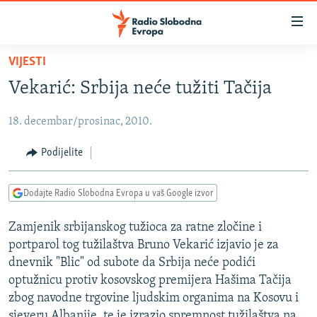
Dostupni
linkovi
Pređite
VIJESTI
na
VIJESTI
Vekarić: Srbija neće tužiti Tačija
glavni
BOSNA I HERCEGOVINA
sadržaj
18. decembar/prosinac, 2010.
SRBIJA
Pređite
na
KOSOVO
Podijelite
glavnu
CRNA GORA
navigaciju
Dodajte Radio Slobodna Evropa u vaš Google izvor
Pređite
VIZUELNO
na
Zamjenik srbijanskog tužioca za ratne zločine i
PODCASTI
VIDEO
pretragu
portparol tog tužilaštva Bruno Vekarić izjavio je za
RAT U UKRAJINI
FOTOGALERIJE
dnevnik "Blic" od subote da Srbija neće podići
KINA NA BALKANU
optužnicu protiv kosovskog premijera Hašima Tačija
INFOGRAFIKE
zbog navodne trgovine ljudskim organima na Kosovu i
RSE PRIČE IZ SVIJETA
sjeveru Albanije, te je izrazio spremnost tužilaštva na