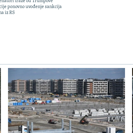
enatori traže od Trumpove
cije ponovno uvođenje sankcija
ma iz RS