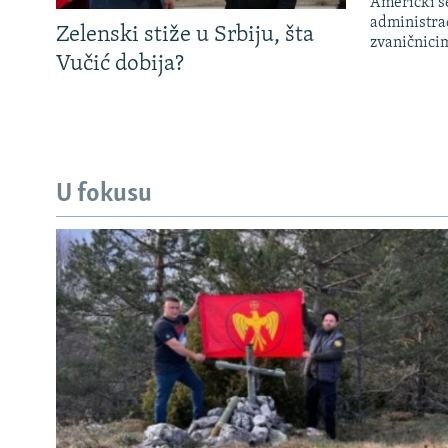
Američki s
administra
Zelenski stiže u Srbiju, šta
zvaničnici
Vučić dobija?
U fokusu