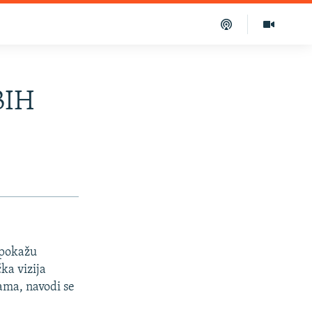
BIH
 pokažu
ka vizija
ama, navodi se