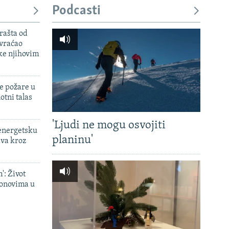
Podcasti
rašta od
 vraćao
ke njihovim
e požare u
otni talas
'Ljudi ne mogu osvojiti
 energetsku
planinu'
ava kroz
': Život
onovima u