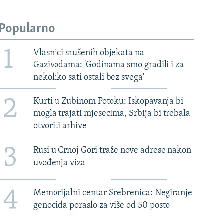
Popularno
1
Vlasnici srušenih objekata na
Gazivodama: 'Godinama smo gradili i za
nekoliko sati ostali bez svega'
2
Kurti u Zubinom Potoku: Iskopavanja bi
mogla trajati mjesecima, Srbija bi trebala
otvoriti arhive
3
Rusi u Crnoj Gori traže nove adrese nakon
uvođenja viza
4
Memorijalni centar Srebrenica: Negiranje
genocida poraslo za više od 50 posto