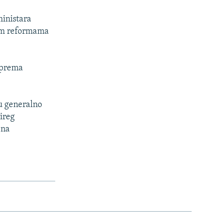
ministara
lim reformama
i prema
su generalno
šireg
 na