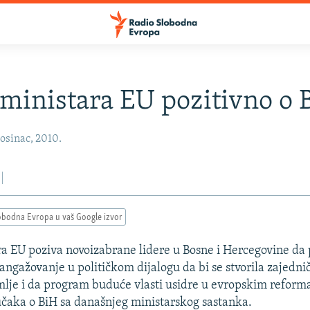
 ministara EU pozitivno o 
osinac, 2010.
obodna Evropa u vaš Google izvor
ra EU poziva novoizabrane lidere u Bosne i Hercegovine da
angažovanje u političkom dijalogu da bi se stvorila zajednič
lje i da program buduće vlasti usidre u evropskim reform
učaka o BiH sa današnjeg ministarskog sastanka.