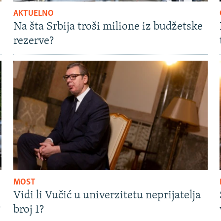
AKTUELNO
Na šta Srbija troši milione iz budžetske
rezerve?
MOST
Vidi li Vučić u univerzitetu neprijatelja
?
broj 1?