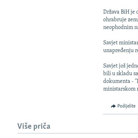
ISPRIČAJ MI
DNEVNO@RSE
Država BiH je 
ohrabruje zeml
SPECIJALI RSE
neophodnim na
VIŠE OD NASLOVA
Savjet minista
GENOCID U SREBRENICI
unapređenju re
POPLAVE I KLIZIŠTA U BIH 2024.
Savjet još jedn
TV LIBERTY
bili u skladu s
POST SCRIPTUM
dokumenta - ''
ministarskom 
MOJA EVROPA
TRI DECENIJE OD RATA U BIH
Podijelite
SVE KARTE DEJTONA
NASTANAK I RASPAD JUGOSLAVIJE
Više priča